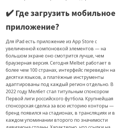
✔️ Где загрузить мобильное
приложение?
Для iPad есть приложение из App Store с
увеличенной компоновкой элементов — на
большом экране оно смотрится лучше, чем
браузерная версия. Сегодня Melbet работает в
более чем 100 странах, интерфейс переведён на
десятки языков, а платёжные инструменты
адаптированы под каждый регион отдельно. В
2022 году Мелбет стал титульным спонсором
Первой лиги российского футбола. Крупнейшая
спонсорская сделка за всю историю конторы —
бренд появился на стадионах, в трансляциях и в
каждом упоминании второго по значимости
дивизиона страны. Характерно, что ссылки на