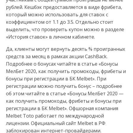
рублей. Кешбэк предоставляется в виде фрибета,
который можно использовать для ставок с
коэффициентом от 1.1 до 3.5. Отдельно стоит
выделить, что проверить купон можно в разделе
«История ставок» в личном кабинете.
Да, клиенты могут вернуть десять % проигранных
средств за месяц в рамках акции CashBack.
Подробнее о бонусах читайте в статье «Бонусы
МелБет 2020, как получить промокоды, фрибеты и
бонусы при регистрации в БК Melbet». При
регистрации можно получить бонус – подробнее
об этом читайте в статье «Бонусы МелБет 2020 —
как получить промокоды, фрибеты и бонусы при
регистрации в БК Melbet». Офшорная компания
Melbet Toto работает по международной
лицензии. Официальный сайт Melbet в РФ
заблокирован интернет-провайдерами.