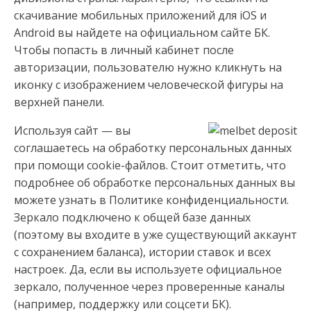
скачивание мобильных приложений для iOS и
Android вы найдете на официальном сайте БК.
Чтобы попасть в личный кабинет после
авторизации, пользователю нужно кликнуть на
иконку с изображением человеческой фигуры на
верхней панели.
Используя сайт — вы
соглашаетесь на обработку персональных данных
при помощи cookie-файлов. Стоит отметить, что
подробнее об обработке персональных данных вы
можете узнать в Политике конфиденциальности.
Зеркало подключено к общей базе данных
(поэтому вы входите в уже существующий аккаунт
с сохранением баланса), истории ставок и всех
настроек. Да, если вы используете официальное
зеркало, полученное через проверенные каналы
(например, поддержку или соцсети БК).