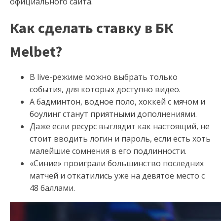
официального сайта.
Как сделать ставку в БК
Melbet?
В live-режиме можно выбрать только
события, для которых доступно видео.
А бадминтон, водное поло, хоккей с мячом и
боулинг станут приятными дополнениями.
Даже если ресурс выглядит как настоящий, не
стоит вводить логин и пароль, если есть хоть
малейшие сомнения в его подлинности.
«Синие» проиграли большинство последних
матчей и откатились уже на девятое место с
48 баллами.