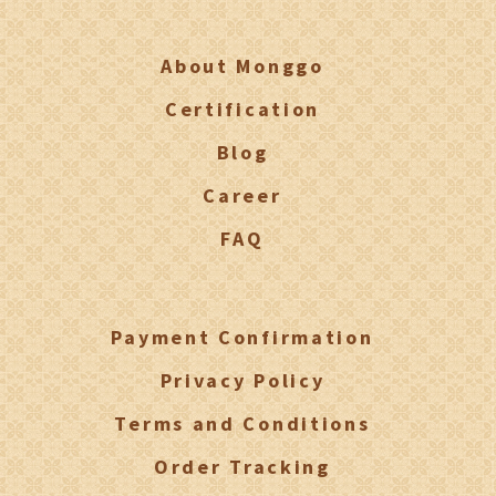
About Monggo
Certification
Blog
Career
FAQ
Payment Confirmation
Privacy Policy
Terms and Conditions
Order Tracking