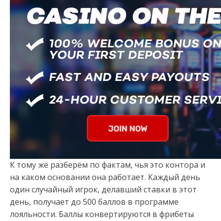
К тому же разберём по фактам, чья это контора и
на каком основании она работает. Каждый день
один случайный игрок, делавший ставки в этот
день, получает до 500 баллов в программе
лояльности. Баллы конвертируются в фрибеты