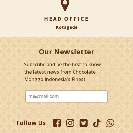
HEAD OFFICE
Kotagede
Our Newsletter
Subscribe and be the first to know
the latest news from Chocolate
Monggo Indonesia's Finest
Follow Us