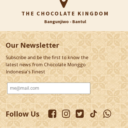
THE CHOCOLATE KINGDOM
Bangunjiwo - Bantul
Our Newsletter
Subscribe and be the first to know the
latest news from Chocolate Monggo
Indonesia's Finest
Follow Us