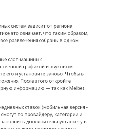
ных систем зависит от региона
ике это означает, что таким образом,
 все развлечения собраны в одном
ные слот-машины с
ственной графикой и звуковым
е его и установите заново. Чтобы в
ложения. После этого откройте
верную информацию — так как Melbet
жедневных ставок (мобильная версия -
 смогут по провайдеру, категории и
 заполнить дополнительную анкету в
ьзоваться демо-режимом прямо в