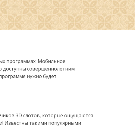
ных программах. Мобильное
но доступны совершеннолетним
 программе нужно будет
тчиков 3D слотов, которые ощущаются
и! Известны такими популярными