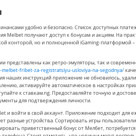
п
нансами удобно и безопасно. Список доступных платеж
я Melbet получают доступ к бонусам и акциям. На практ
кой конторой, но и полноценной iGaming-платформой –
ии представлены как ретро-эмуляторы, так и современ
melbet-fribet-za-registratsiyu-usloviya-na-segodnya/
каче
я наших инструкций приложение не обновилось, удалит
влению, активируйте автоматическое в настройках при
тупайте к ставкам.ng. Предоставляйте точную и досто
ументы для подтверждения личности.
et и войти в свой аккаунт. Приложение подходит для е
зует разные устройства. Сортировать игры пользователи
ировать приветственный бонус от Мелбет, потребуется
 телефона. Стоит отметить, что новички могут воспол