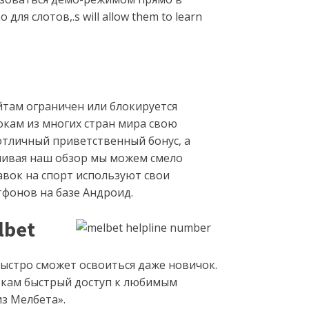
ля слотов,.s will allow them to learn
йтам ограничен или блокируется
окам из многих стран мира свою
отличный приветственный бонус, а
нчивая наш обзор мы можем смело
авок на спорт используют свои
фонов на базе Андроид.
lbet
быстро сможет освоиться даже новичок.
рокам быстрый доступ к любимым
з Мелбета».