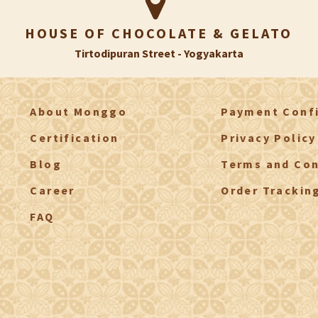
HOUSE OF CHOCOLATE & GELATO
Tirtodipuran Street - Yogyakarta
About Monggo
Payment Conf
Certification
Privacy Policy
Blog
Terms and Con
Career
Order Trackin
FAQ