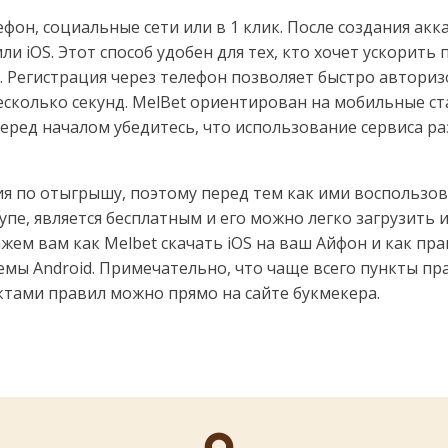
лефон, социальные сети или в 1 клик. После создания ак
iOS. Этот способ удобен для тех, кто хочет ускорить п
 Регистрация через телефон позволяет быстро авториз
сколько секунд. MelBet ориентирован на мобильные ст
еред началом убедитесь, что использование сервиса р
ия по отыгрышу, поэтому перед тем как ими воспользов
пе, является бесплатным и его можно легко загрузить 
кажем вам как Melbet скачать iOS на ваш Айфон и как п
емы Android. Примечательно, что чаще всего пункты п
ктами правил можно прямо на сайте букмекера.