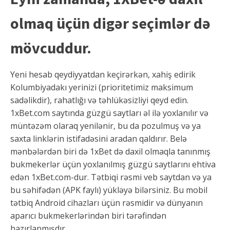
olmaq üçün digər seçimlər də
mövcuddur.
Yeni hesab qeydiyyatdan keçirərkən, xahiş edirik
Kolumbiyadakı yerinizi (prioritetimiz maksimum
sadəlikdir), rahatlığı və təhlükəsizliyi qeyd edin.
1xBet.com saytında güzgü saytları əl ilə yoxlanılır və
müntəzəm olaraq yenilənir, bu da pozulmuş və ya
saxta linklərin istifadəsini aradan qaldırır. Belə
mənbələrdən biri də 1xBet də daxil olmaqla tanınmış
bukmekerlər üçün yoxlanılmış güzgü saytlarını ehtiva
edən 1xBet.com-dur. Tətbiqi rəsmi veb saytdan və ya
bu səhifədən (APK faylı) yükləyə bilərsiniz. Bu mobil
tətbiq Android cihazları üçün rəsmidir və dünyanın
aparıcı bukmekerlərindən biri tərəfindən
hazırlanmışdır.