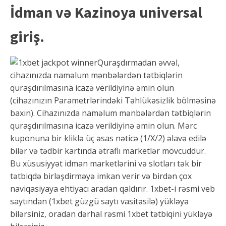
İdman və Kazinoya universal
giriş.
Quraşdırmadan əvvəl,
cihazınızda naməlum mənbələrdən tətbiqlərin
quraşdırılmasına icazə verildiyinə əmin olun
(cihazınızın Parametrlərindəki Təhlükəsizlik bölməsinə
baxın). Cihazınızda naməlum mənbələrdən tətbiqlərin
quraşdırılmasına icazə verildiyinə əmin olun. Mərc
kuponuna bir kliklə üç əsas nəticə (1/X/2) əlavə edilə
bilər və tədbir kartında ətraflı marketlər mövcuddur.
Bu xüsusiyyət idman marketlərini və slotları tək bir
tətbiqdə birləşdirməyə imkan verir və birdən çox
naviqasiyaya ehtiyacı aradan qaldırır. 1xbet-i rəsmi veb
saytından (1xbet güzgü saytı vasitəsilə) yükləyə
bilərsiniz, oradan dərhal rəsmi 1xbet tətbiqini yükləyə