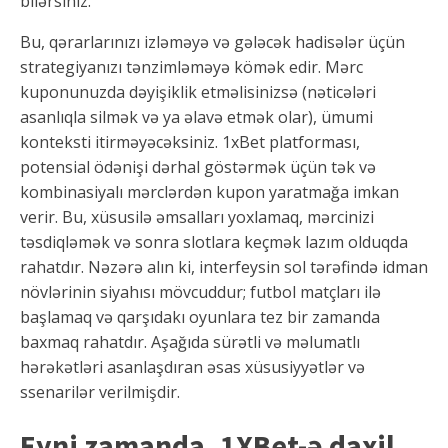
bilərsiniz.
Bu, qərarlarınızı izləməyə və gələcək hadisələr üçün
strategiyanızı tənzimləməyə kömək edir. Mərc
kuponunuzda dəyişiklik etməlisinizsə (nəticələri
asanlıqla silmək və ya əlavə etmək olar), ümumi
konteksti itirməyəcəksiniz. 1xBet platforması,
potensial ödənişi dərhal göstərmək üçün tək və
kombinasiyalı mərclərdən kupon yaratmağa imkan
verir. Bu, xüsusilə əmsalları yoxlamaq, mərcinizi
təsdiqləmək və sonra slotlara keçmək lazım olduqda
rahatdır. Nəzərə alın ki, interfeysin sol tərəfində idman
növlərinin siyahısı mövcuddur; futbol matçları ilə
başlamaq və qarşıdakı oyunlara tez bir zamanda
baxmaq rahatdır. Aşağıda sürətli və məlumatlı
hərəkətləri asanlaşdıran əsas xüsusiyyətlər və
ssenarilər verilmişdir.
Eyni zamanda, 1XBet-ə daxil