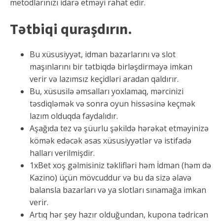
metodlarınızı idarə etməyi rahat edir.
Tətbiqi quraşdırın.
Bu xüsusiyyət, idman bazarlarını və slot
maşınlarını bir tətbiqdə birləşdirməyə imkan
verir və lazımsız keçidləri aradan qaldırır.
Bu, xüsusilə əmsalları yoxlamaq, mərcinizi
təsdiqləmək və sonra oyun hissəsinə keçmək
lazım olduqda faydalıdır.
Aşağıda tez və şüurlu şəkildə hərəkət etməyinizə
kömək edəcək əsas xüsusiyyətlər və istifadə
halları verilmişdir.
1xBet xoş gəlmisiniz təklifləri həm İdman (həm də
Kazino) üçün mövcuddur və bu da sizə əlavə
balansla bazarları və ya slotları sınamağa imkan
verir.
Artıq hər şey hazır olduğundan, kupona tədricən