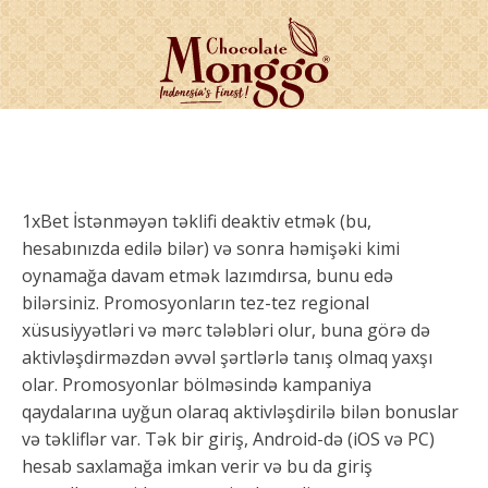
1xBet İstənməyən təklifi deaktiv etmək (bu,
hesabınızda edilə bilər) və sonra həmişəki kimi
oynamağa davam etmək lazımdırsa, bunu edə
bilərsiniz. Promosyonların tez-tez regional
xüsusiyyətləri və mərc tələbləri olur, buna görə də
aktivləşdirməzdən əvvəl şərtlərlə tanış olmaq yaxşı
olar. Promosyonlar bölməsində kampaniya
qaydalarına uyğun olaraq aktivləşdirilə bilən bonuslar
və təkliflər var.
Tək bir giriş, Android-də (iOS və PC)
hesab saxlamağa imkan verir və bu da giriş