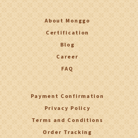
About Monggo
Certification
Blog
Career
FAQ
Payment Confirmation
Privacy Policy
Terms and Conditions
Order Tracking