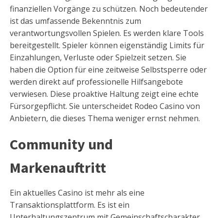
finanziellen Vorgänge zu schützen. Noch bedeutender
ist das umfassende Bekenntnis zum
verantwortungsvollen Spielen. Es werden klare Tools
bereitgestellt. Spieler können eigenständig Limits für
Einzahlungen, Verluste oder Spielzeit setzen. Sie
haben die Option für eine zeitweise Selbstsperre oder
werden direkt auf professionelle Hilfsangebote
verwiesen. Diese proaktive Haltung zeigt eine echte
Fürsorgepflicht. Sie unterscheidet Rodeo Casino von
Anbietern, die dieses Thema weniger ernst nehmen.
Community und
Markenauftritt
Ein aktuelles Casino ist mehr als eine
Transaktionsplattform. Es ist ein
Unterhaltungszentrum mit Gemeinschaftscharakter.