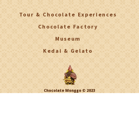
Tour & Chocolate Experiences
Chocolate Factory
Museum
Kedai & Gelato
Chocolate Monggo © 2023