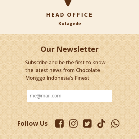
HEAD OFFICE
Kotagede
Our Newsletter
Subscribe and be the first to know
the latest news from Chocolate
Monggo Indonesia's Finest
Follow Us