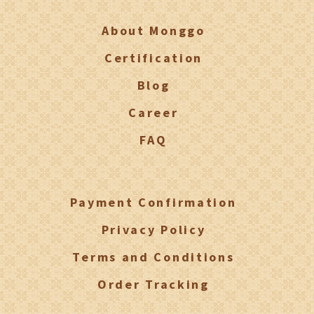
About Monggo
Certification
Blog
Career
FAQ
Payment Confirmation
Privacy Policy
Terms and Conditions
Order Tracking