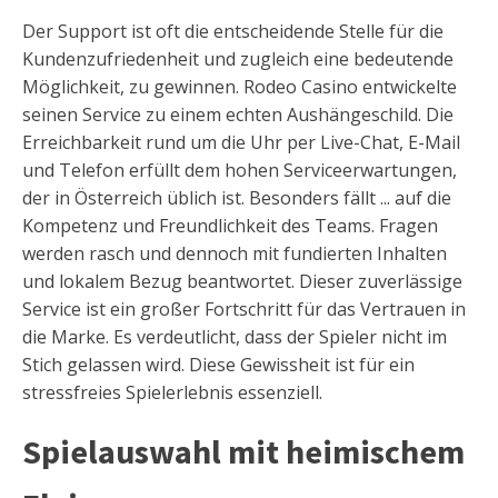
Der Support ist oft die entscheidende Stelle für die
Kundenzufriedenheit und zugleich eine bedeutende
Möglichkeit, zu gewinnen. Rodeo Casino entwickelte
seinen Service zu einem echten Aushängeschild. Die
Erreichbarkeit rund um die Uhr per Live-Chat, E-Mail
und Telefon erfüllt dem hohen Serviceerwartungen,
der in Österreich üblich ist. Besonders fällt ... auf die
Kompetenz und Freundlichkeit des Teams. Fragen
werden rasch und dennoch mit fundierten Inhalten
und lokalem Bezug beantwortet. Dieser zuverlässige
Service ist ein großer Fortschritt für das Vertrauen in
die Marke. Es verdeutlicht, dass der Spieler nicht im
Stich gelassen wird. Diese Gewissheit ist für ein
stressfreies Spielerlebnis essenziell.
Spielauswahl mit heimischem