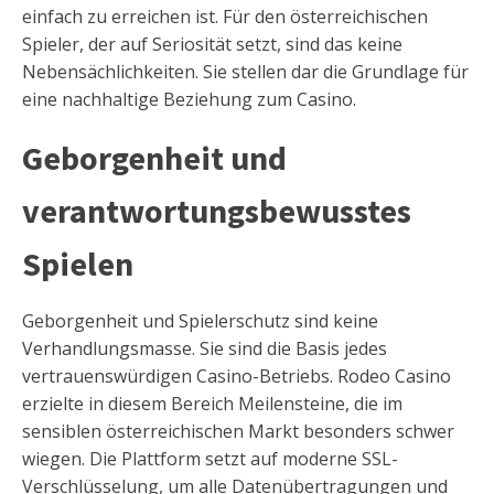
einfach zu erreichen ist. Für den österreichischen
Spieler, der auf Seriosität setzt, sind das keine
Nebensächlichkeiten. Sie stellen dar die Grundlage für
eine nachhaltige Beziehung zum Casino.
Geborgenheit und
verantwortungsbewusstes
Spielen
Geborgenheit und Spielerschutz sind keine
Verhandlungsmasse. Sie sind die Basis jedes
vertrauenswürdigen Casino-Betriebs. Rodeo Casino
erzielte in diesem Bereich Meilensteine, die im
sensiblen österreichischen Markt besonders schwer
wiegen. Die Plattform setzt auf moderne SSL-
Verschlüsselung, um alle Datenübertragungen und