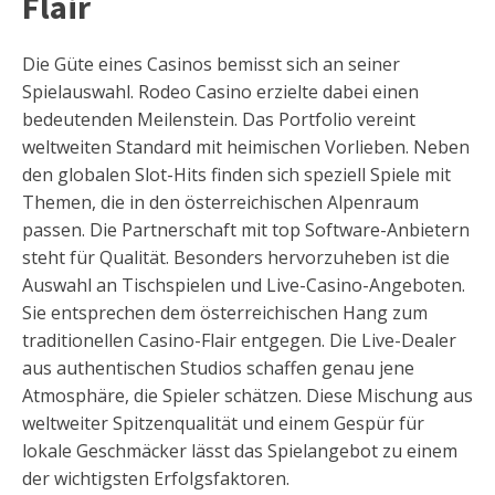
Flair
Die Güte eines Casinos bemisst sich an seiner
Spielauswahl. Rodeo Casino erzielte dabei einen
bedeutenden Meilenstein. Das Portfolio vereint
weltweiten Standard mit heimischen Vorlieben. Neben
den globalen Slot-Hits finden sich speziell Spiele mit
Themen, die in den österreichischen Alpenraum
passen. Die Partnerschaft mit top Software-Anbietern
steht für Qualität. Besonders hervorzuheben ist die
Auswahl an Tischspielen und Live-Casino-Angeboten.
Sie entsprechen dem österreichischen Hang zum
traditionellen Casino-Flair entgegen. Die Live-Dealer
aus authentischen Studios schaffen genau jene
Atmosphäre, die Spieler schätzen. Diese Mischung aus
weltweiter Spitzenqualität und einem Gespür für
lokale Geschmäcker lässt das Spielangebot zu einem
der wichtigsten Erfolgsfaktoren.