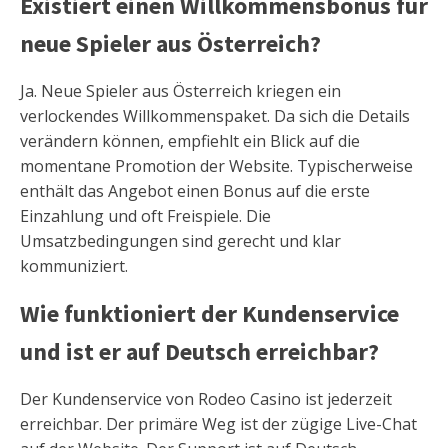
Existiert einen Willkommensbonus für
neue Spieler aus Österreich?
Ja. Neue Spieler aus Österreich kriegen ein
verlockendes Willkommenspaket. Da sich die Details
verändern können, empfiehlt ein Blick auf die
momentane Promotion der Website. Typischerweise
enthält das Angebot einen Bonus auf die erste
Einzahlung und oft Freispiele. Die
Umsatzbedingungen sind gerecht und klar
kommuniziert.
Wie funktioniert der Kundenservice
und ist er auf Deutsch erreichbar?
Der Kundenservice von Rodeo Casino ist jederzeit
erreichbar. Der primäre Weg ist der zügige Live-Chat