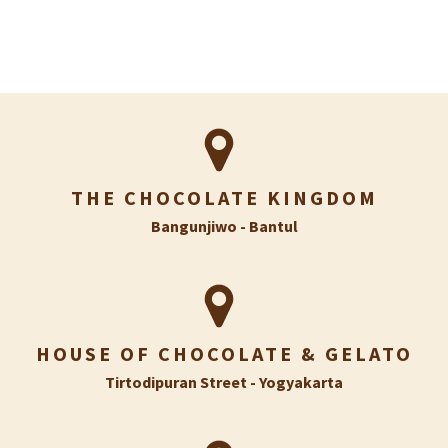
THE CHOCOLATE KINGDOM
Bangunjiwo - Bantul
HOUSE OF CHOCOLATE & GELATO
Tirtodipuran Street - Yogyakarta