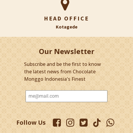
HEAD OFFICE
Kotagede
Our Newsletter
Subscribe and be the first to know
the latest news from Chocolate
Monggo Indonesia's Finest
Follow Us