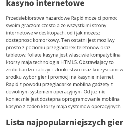
kasyno internetowe
Przedsiebiorstwa hazardowe Rapid moze ci pomoc
swoim graczom czesto a ze wszystkimi strony
internetowe w desktopach, od i jak mozesz
dostepnosc komorkowy. Ten ostatni jest mozliwy
prosto z poziomu przegladarek telefonow oraz
tabletow: foliate kasyna jest wlasciwie kompatybilna
ktorzy maja technologia HTML5. Obstawiajacy to
zrobi bardzo zalozyc czlonkostwo oraz korzysciami w
srodku wybor gier i promocji na kasynie internet
Rapid z powodu przegladarke mobilna gadzety z
dowolnym systemem operacyjnym. Od juz nie
koniecznie jest dostepna oprogramowanie mobilna
kasyno z zaden ktorzy maja systemow operacyjnych.
Lista najpopularniejszych gier