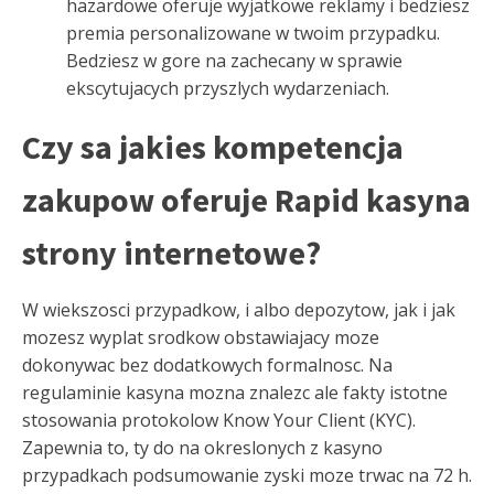
hazardowe oferuje wyjatkowe reklamy i bedziesz
premia personalizowane w twoim przypadku.
Bedziesz w gore na zachecany w sprawie
ekscytujacych przyszlych wydarzeniach.
Czy sa jakies kompetencja
zakupow oferuje Rapid kasyna
strony internetowe?
W wiekszosci przypadkow, i albo depozytow, jak i jak
mozesz wyplat srodkow obstawiajacy moze
dokonywac bez dodatkowych formalnosc. Na
regulaminie kasyna mozna znalezc ale fakty istotne
stosowania protokolow Know Your Client (KYC).
Zapewnia to, ty do na okreslonych z kasyno
przypadkach podsumowanie zyski moze trwac na 72 h.