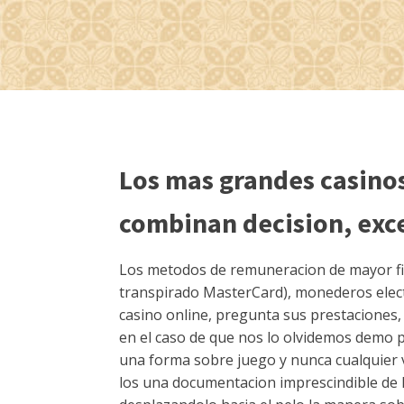
Los mas grandes casinos
combinan decision, exce
Los metodos de remuneracion de mayor fiab
transpirado MasterCard), monederos elec
casino online, pregunta sus prestaciones,
en el caso de que nos lo olvidemos demo p
una forma sobre juego y nunca cualquier v
los una documentacion imprescindible de l