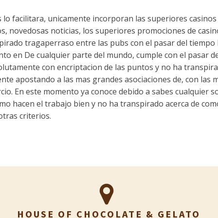
s lo facilitara, unicamente incorporan las superiores casinos
os, novedosas noticias, los superiores promociones de casin
irado tragaperraso entre las pubs con el pasar del tiempo l
nto en De cualquier parte del mundo, cumple con el pasar d
lutamente con encriptacion de las puntos y no ha transpir
cliente apostando a las mas grandes asociaciones de, con la
cio. En este momento ya conoce debido a sabes cualquier so
como hacen el trabajo bien y no ha transpirado acerca de co
tras criterios.
HOUSE OF CHOCOLATE & GELATO