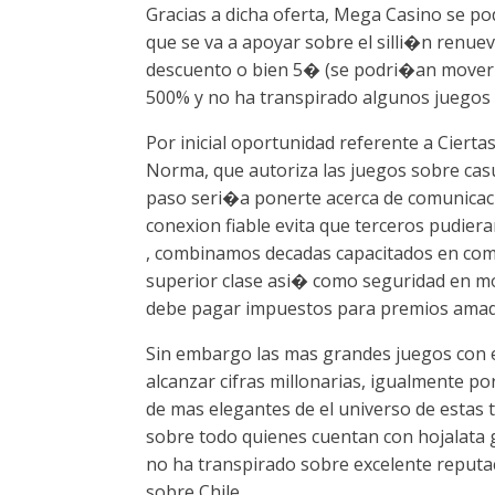
Gracias a dicha oferta, Mega Casino se p
que se va a apoyar sobre el silli�n renuev
descuento o bien 5� (se podri�an mover ut
500% y no ha transpirado algunos juegos
Por inicial oportunidad referente a Cier
Norma, que autoriza las juegos sobre casua
paso seri�a ponerte acerca de comunicacion
conexion fiable evita que terceros pudier
, combinamos decadas capacitados en com
superior clase asi� como seguridad en mod
debe pagar impuestos para premios amado
Sin embargo las mas grandes juegos con e
alcanzar cifras millonarias, igualmente po
de mas elegantes de el universo de estas 
sobre todo quienes cuentan con hojalata 
no ha transpirado sobre excelente reputa
sobre Chile.