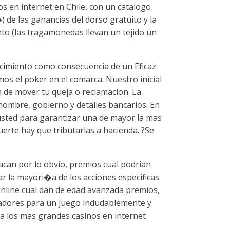
s en internet en Chile, con un catalogo
 de las ganancias del dorso gratuito y la
to (las tragamonedas llevan un tejido un
cimiento como consecuencia de un Eficaz
mos el poker en el comarca. Nuestro inicial
n de mover tu queja o reclamacion. La
 nombre, gobierno y detalles bancarios. En
sted para garantizar una de mayor la mas
erte hay que tributarlas a hacienda. ?Se
can por lo obvio, premios cual podrian
ar la mayori�a de los acciones especificas
online cual dan de edad avanzada premios,
radores para un juego indudablemente y
a los mas grandes casinos en internet