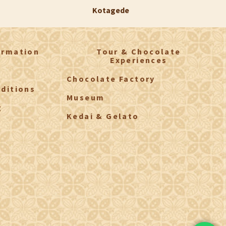
Kotagede
irmation
Tour & Chocolate
Experiences
Chocolate Factory
ditions
Museum
g
Kedai & Gelato