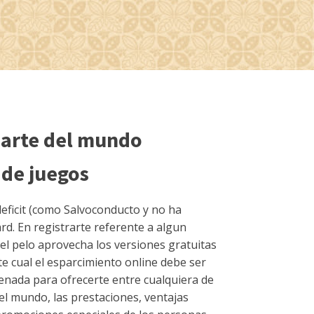
parte del mundo
 de juegos
deficit (como Salvoconducto y no ha
. En registrarte referente a algun
el pelo aprovecha los versiones gratuitas
e cual el esparcimiento online debe ser
enada para ofrecerte entre cualquiera de
el mundo, las prestaciones, ventajas