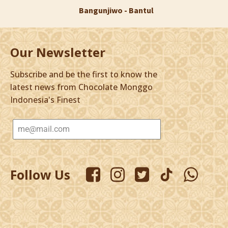
Bangunjiwo - Bantul
Our Newsletter
Subscribe and be the first to know the
latest news from Chocolate Monggo
Indonesia's Finest
Follow Us