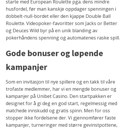
starte med European Roulette pga. dens mindre
husfordel, før man kanskje oppdager spenningen i
dobbelt-null-bordet eller den kjappe Double Ball
Roulette. Videopoker-favoritter som Jacks or Better
og Deuces Wild byr på en unik blanding av
pokerhåndens spenning og automatenes raske spill.
Gode bonuser og løpende
kampanjer
Som en invitasjon til nye spillere og en takk til våre
trofaste medlemmer, har vi en mengde bonuser og
kampanjer på Unibet Casino. Den startpakken er
designet for å gi deg en god start, regelmessig med
matchede innskudd og gratis spinn. Men for oss
stopper ikke fordelsene der. Vi gjennomfører faste
kampanjer, turneringer med større gevinstpottene,