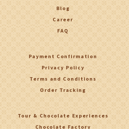
Blog
Career
FAQ
Payment Confirmation
Privacy Policy
Terms and Conditions
Order Tracking
Tour & Chocolate Experiences
Chocolate Factory