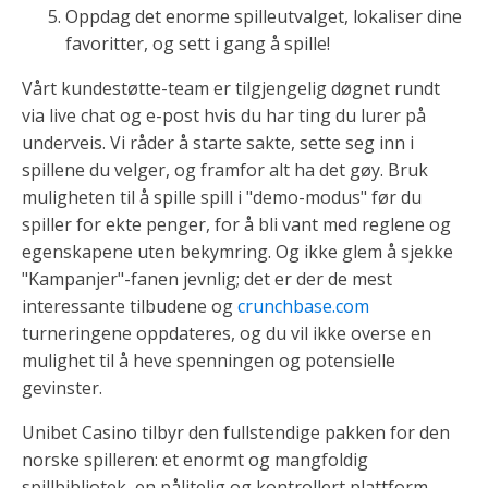
Oppdag det enorme spilleutvalget, lokaliser dine
favoritter, og sett i gang å spille!
Vårt kundestøtte-team er tilgjengelig døgnet rundt
via live chat og e-post hvis du har ting du lurer på
underveis. Vi råder å starte sakte, sette seg inn i
spillene du velger, og framfor alt ha det gøy. Bruk
muligheten til å spille spill i "demo-modus" før du
spiller for ekte penger, for å bli vant med reglene og
egenskapene uten bekymring. Og ikke glem å sjekke
"Kampanjer"-fanen jevnlig; det er der de mest
interessante tilbudene og
crunchbase.com
turneringene oppdateres, og du vil ikke overse en
mulighet til å heve spenningen og potensielle
gevinster.
Unibet Casino tilbyr den fullstendige pakken for den
norske spilleren: et enormt og mangfoldig
spillbibliotek, en pålitelig og kontrollert plattform,