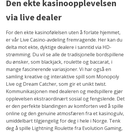
Den ekte kasinoopplevelsen
via live dealer
For den ekte kasinofølelsen uten å forlate hjemmet,
er vår Live Casino-avdeling fremragende. Her kan du
delta mot ekte, dyktige dealere i sanntid via HD-
strømming. Du vil se alle de tradisjonelle bordspillene
du ønsker, som blackjack, roulette og baccarat, i
mange fascinerende variasjoner. Vi har også en
samling kreative og interaktive spill som Monopoly
Live og Dream Catcher, som gir et unikt twist.
Kommunikasjonen med dealeren og medspillere gjør
opplevelsen ekstraordinært sosial og fengslende. Det
er den perfekte blandingen av komforten ved å spille
online og den genuine atmosfæren fra et kasinogulv,
umiddelbart tilgjengelig for deg i hele i Norge. Tenk
deg å spille Lightning Roulette fra Evolution Gaming,