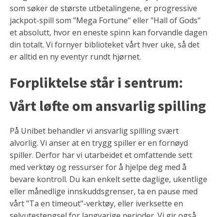
som søker de største utbetalingene, er progressive
jackpot-spill som "Mega Fortune" eller "Hall of Gods"
et absolutt, hvor en eneste spinn kan forvandle dagen
din totalt. Vi fornyer biblioteket vårt hver uke, så det
er alltid en ny eventyr rundt hjørnet.
Forpliktelse står i sentrum:
Vårt løfte om ansvarlig spilling
På Unibet behandler vi ansvarlig spilling svært
alvorlig. Vi anser at en trygg spiller er en fornøyd
spiller. Derfor har vi utarbeidet et omfattende sett
med verktøy og ressurser for å hjelpe deg med å
bevare kontroll. Du kan enkelt sette daglige, ukentlige
eller månedlige innskuddsgrenser, ta en pause med
vårt "Ta en timeout"-verktøy, eller iverksette en
selvutestengsel for langvarige perioder. Vi gir også