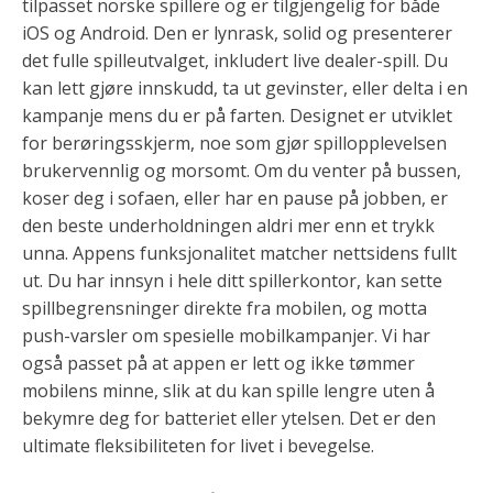
tilpasset norske spillere og er tilgjengelig for både
iOS og Android. Den er lynrask, solid og presenterer
det fulle spilleutvalget, inkludert live dealer-spill. Du
kan lett gjøre innskudd, ta ut gevinster, eller delta i en
kampanje mens du er på farten. Designet er utviklet
for berøringsskjerm, noe som gjør spillopplevelsen
brukervennlig og morsomt. Om du venter på bussen,
koser deg i sofaen, eller har en pause på jobben, er
den beste underholdningen aldri mer enn et trykk
unna. Appens funksjonalitet matcher nettsidens fullt
ut. Du har innsyn i hele ditt spillerkontor, kan sette
spillbegrensninger direkte fra mobilen, og motta
push-varsler om spesielle mobilkampanjer. Vi har
også passet på at appen er lett og ikke tømmer
mobilens minne, slik at du kan spille lengre uten å
bekymre deg for batteriet eller ytelsen. Det er den
ultimate fleksibiliteten for livet i bevegelse.