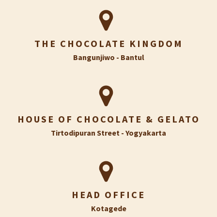
THE CHOCOLATE KINGDOM
Bangunjiwo - Bantul
HOUSE OF CHOCOLATE & GELATO
Tirtodipuran Street - Yogyakarta
HEAD OFFICE
Kotagede