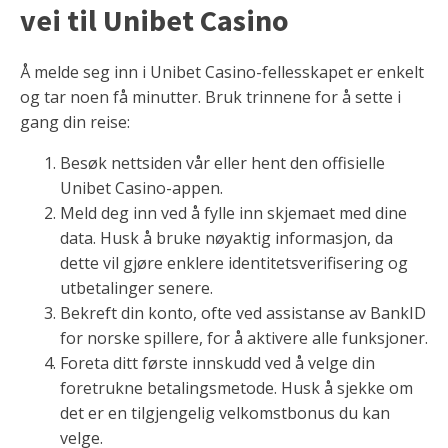
vei til Unibet Casino
Å melde seg inn i Unibet Casino-fellesskapet er enkelt
og tar noen få minutter. Bruk trinnene for å sette i
gang din reise:
Besøk nettsiden vår eller hent den offisielle
Unibet Casino-appen.
Meld deg inn ved å fylle inn skjemaet med dine
data. Husk å bruke nøyaktig informasjon, da
dette vil gjøre enklere identitetsverifisering og
utbetalinger senere.
Bekreft din konto, ofte ved assistanse av BankID
for norske spillere, for å aktivere alle funksjoner.
Foreta ditt første innskudd ved å velge din
foretrukne betalingsmetode. Husk å sjekke om
det er en tilgjengelig velkomstbonus du kan
velge.