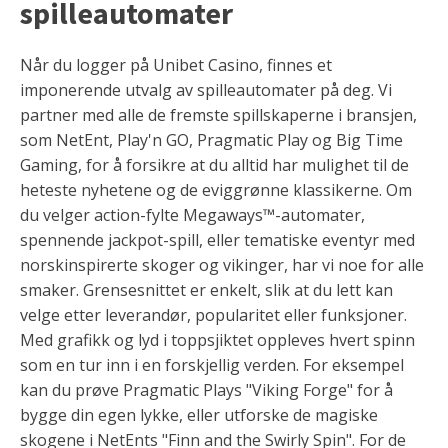
spilleautomater
Når du logger på Unibet Casino, finnes et
imponerende utvalg av spilleautomater på deg. Vi
partner med alle de fremste spillskaperne i bransjen,
som NetEnt, Play'n GO, Pragmatic Play og Big Time
Gaming, for å forsikre at du alltid har mulighet til de
heteste nyhetene og de eviggrønne klassikerne. Om
du velger action-fylte Megaways™-automater,
spennende jackpot-spill, eller tematiske eventyr med
norskinspirerte skoger og vikinger, har vi noe for alle
smaker. Grensesnittet er enkelt, slik at du lett kan
velge etter leverandør, popularitet eller funksjoner.
Med grafikk og lyd i toppsjiktet oppleves hvert spinn
som en tur inn i en forskjellig verden. For eksempel
kan du prøve Pragmatic Plays "Viking Forge" for å
bygge din egen lykke, eller utforske de magiske
skogene i NetEnts "Finn and the Swirly Spin". For de