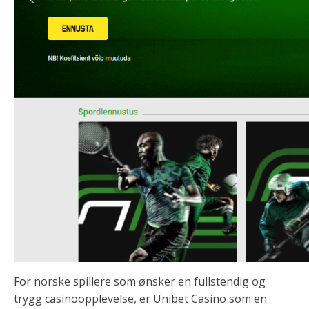
For norske spillere som ønsker en fullstendig og
trygg casinoopplevelse, er Unibet Casino som en