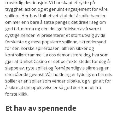
troverdig destinasjon. Vi har skapt et rykte på
trygghet, action og et genuint engasjement for våre
spillere. Her hos Unibet vet vi at det å spille handler
om mer enn bare å satse penger; det dreier seg om
god tid, moroa og den deilige følelsen av å være i
dyktige hender. Vi presenterer et stort utvalg av de
ferskeste og mest populære spillene, skreddersydd
for den norske spillerbasen, alt i en sikker og
kontrollert ramme. La oss demonstrere deg hva som
gjør at Unibet Casino er det perfekte stedet for deg å
slappe av, nyte spillet og forhåpentligvis sikre seg en
enestående gevinst. Vår holdning er tydelig: en tilfreds
spiller er en spiller som vender tilbake, og vi gir alt for
å sikre at din opplevelse er så god den kan bli fra
første klikk.
Et hav av spennende