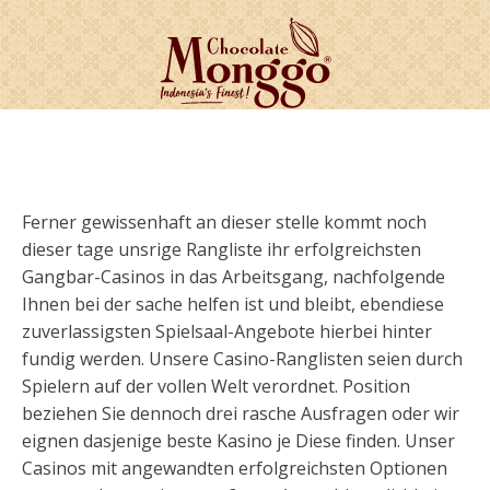
Ferner gewissenhaft an dieser stelle kommt noch
dieser tage unsrige Rangliste ihr erfolgreichsten
Gangbar-Casinos in das Arbeitsgang, nachfolgende
Ihnen bei der sache helfen ist und bleibt, ebendiese
zuverlassigsten Spielsaal-Angebote hierbei hinter
fundig werden. Unsere Casino-Ranglisten seien durch
Spielern auf der vollen Welt verordnet. Position
beziehen Sie dennoch drei rasche Ausfragen oder wir
eignen dasjenige beste Kasino je Diese finden. Unser
Casinos mit angewandten erfolgreichsten Optionen