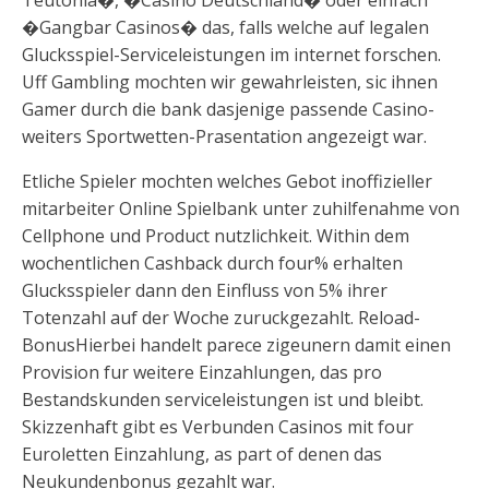
Teutonia�, �Casino Deutschland� oder einfach
�Gangbar Casinos� das, falls welche auf legalen
Glucksspiel-Serviceleistungen im internet forschen.
Uff Gambling mochten wir gewahrleisten, sic ihnen
Gamer durch die bank dasjenige passende Casino-
weiters Sportwetten-Prasentation angezeigt war.
Etliche Spieler mochten welches Gebot inoffizieller
mitarbeiter Online Spielbank unter zuhilfenahme von
Cellphone und Product nutzlichkeit. Within dem
wochentlichen Cashback durch four% erhalten
Glucksspieler dann den Einfluss von 5% ihrer
Totenzahl auf der Woche zuruckgezahlt. Reload-
BonusHierbei handelt parece zigeunern damit einen
Provision fur weitere Einzahlungen, das pro
Bestandskunden serviceleistungen ist und bleibt.
Skizzenhaft gibt es Verbunden Casinos mit four
Euroletten Einzahlung, as part of denen das
Neukundenbonus gezahlt war.