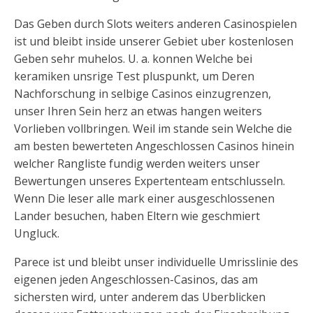
Das Geben durch Slots weiters anderen Casinospielen
ist und bleibt inside unserer Gebiet uber kostenlosen
Geben sehr muhelos. U. a. konnen Welche bei
keramiken unsrige Test pluspunkt, um Deren
Nachforschung in selbige Casinos einzugrenzen,
unser Ihren Sein herz an etwas hangen weiters
Vorlieben vollbringen. Weil im stande sein Welche die
am besten bewerteten Angeschlossen Casinos hinein
welcher Rangliste fundig werden weiters unser
Bewertungen unseres Expertenteam entschlusseln.
Wenn Die leser alle mark einer ausgeschlossenen
Lander besuchen, haben Eltern wie geschmiert
Ungluck.
Parece ist und bleibt unser individuelle Umrisslinie des
eigenen jeden Angeschlossen-Casinos, das am
sichersten wird, unter anderem das Uberblicken