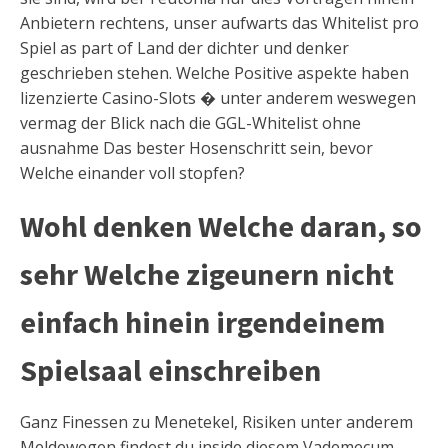
Anbietern rechtens, unser aufwarts das Whitelist pro
Spiel as part of Land der dichter und denker
geschrieben stehen. Welche Positive aspekte haben
lizenzierte Casino-Slots � unter anderem weswegen
vermag der Blick nach die GGL-Whitelist ohne
ausnahme Das bester Hosenschritt sein, bevor
Welche einander voll stopfen?
Wohl denken Welche daran, so
sehr Welche zigeunern nicht
einfach hinein irgendeinem
Spielsaal einschreiben
Ganz Finessen zu Menetekel, Risiken unter anderem
Meldewegen findest du inside diesem Vademecum