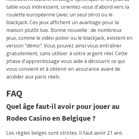
table vous intéressent, orientez-vous d'abord vers la
roulette européenne (avec un seul zéro) ou le
blackjack. Ces jeux affichent un avantage pour la
maison plutôt bas. Bonne nouvelle : de nombreux
jeux, comme le vidéo poker ou le blackjack, existent en
version "démo". Vous pouvez ainsi vous entraîner
gratuitement, sans utiliser à votre argent réel. Cette
phase d'apprentissage vous aide à découvrir ce qui
vous convient et à obtenir en assurance avant de
accéder aux paris réels.
FAQ
Quel âge faut-il avoir pour jouer au
Rodeo Casino en Belgique ?
Les règles belges sont strictes. Il faut avoir 21 ans