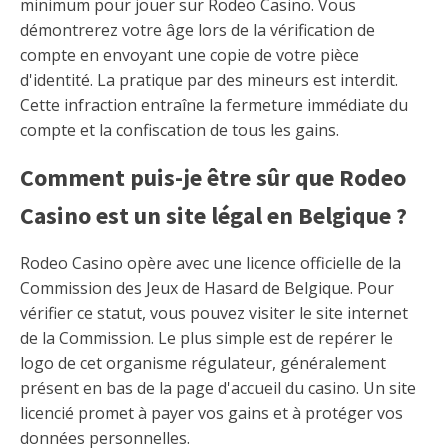
minimum pour jouer sur Rodeo Casino. Vous
démontrerez votre âge lors de la vérification de
compte en envoyant une copie de votre pièce
d'identité. La pratique par des mineurs est interdit.
Cette infraction entraîne la fermeture immédiate du
compte et la confiscation de tous les gains.
Comment puis-je être sûr que Rodeo
Casino est un site légal en Belgique ?
Rodeo Casino opère avec une licence officielle de la
Commission des Jeux de Hasard de Belgique. Pour
vérifier ce statut, vous pouvez visiter le site internet
de la Commission. Le plus simple est de repérer le
logo de cet organisme régulateur, généralement
présent en bas de la page d'accueil du casino. Un site
licencié promet à payer vos gains et à protéger vos
données personnelles.