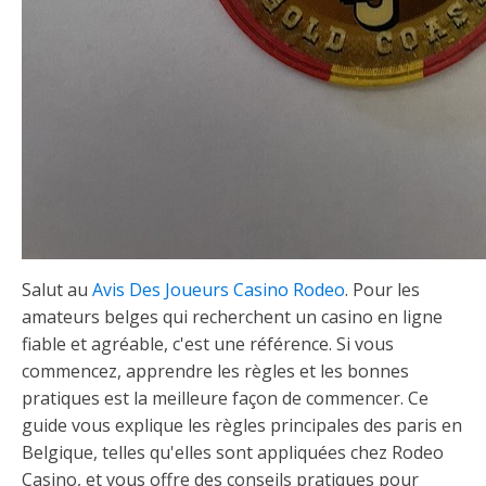
Salut au
Avis Des Joueurs Casino Rodeo
. Pour les
amateurs belges qui recherchent un casino en ligne
fiable et agréable, c'est une référence. Si vous
commencez, apprendre les règles et les bonnes
pratiques est la meilleure façon de commencer. Ce
guide vous explique les règles principales des paris en
Belgique, telles qu'elles sont appliquées chez Rodeo
Casino, et vous offre des conseils pratiques pour