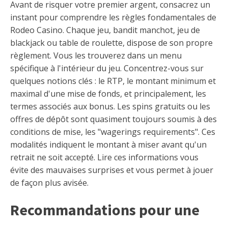
Avant de risquer votre premier argent, consacrez un
instant pour comprendre les règles fondamentales de
Rodeo Casino. Chaque jeu, bandit manchot, jeu de
blackjack ou table de roulette, dispose de son propre
règlement. Vous les trouverez dans un menu
spécifique à l'intérieur du jeu. Concentrez-vous sur
quelques notions clés : le RTP, le montant minimum et
maximal d'une mise de fonds, et principalement, les
termes associés aux bonus. Les spins gratuits ou les
offres de dépôt sont quasiment toujours soumis à des
conditions de mise, les "wagerings requirements". Ces
modalités indiquent le montant à miser avant qu'un
retrait ne soit accepté. Lire ces informations vous
évite des mauvaises surprises et vous permet à jouer
de façon plus avisée.
Recommandations pour une