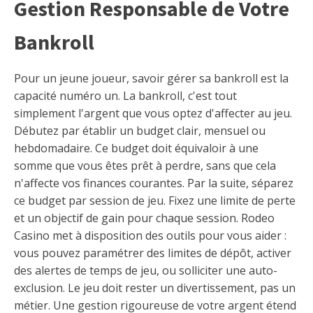
Gestion Responsable de Votre
Bankroll
Pour un jeune joueur, savoir gérer sa bankroll est la
capacité numéro un. La bankroll, c'est tout
simplement l'argent que vous optez d'affecter au jeu.
Débutez par établir un budget clair, mensuel ou
hebdomadaire. Ce budget doit équivaloir à une
somme que vous êtes prêt à perdre, sans que cela
n'affecte vos finances courantes. Par la suite, séparez
ce budget par session de jeu. Fixez une limite de perte
et un objectif de gain pour chaque session. Rodeo
Casino met à disposition des outils pour vous aider :
vous pouvez paramétrer des limites de dépôt, activer
des alertes de temps de jeu, ou solliciter une auto-
exclusion. Le jeu doit rester un divertissement, pas un
métier. Une gestion rigoureuse de votre argent étend