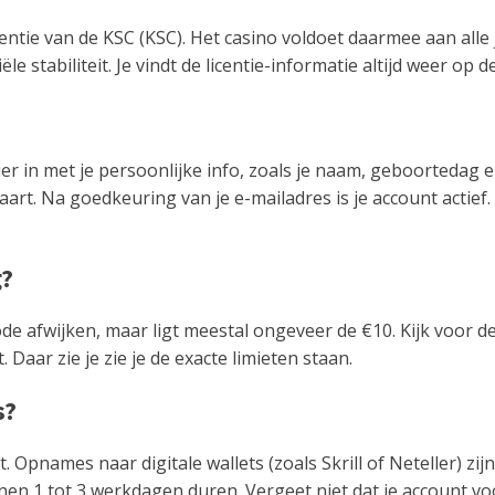
centie van de KSC (KSC). Het casino voldoet daarmee aan alle 
le stabiliteit. Je vindt de licentie-informatie altijd weer op d
r in met je persoonlijke info, zoals je naam, geboortedag en 
rt. Na goedkeuring van je e-mailadres is je account actief.
g?
afwijken, maar ligt meestal ongeveer de €10. Kijk voor de 
 Daar zie je zie je de exacte limieten staan.
s?
 Opnames naar digitale wallets (zoals Skrill of Neteller) zij
n 1 tot 3 werkdagen duren. Vergeet niet dat je account voo