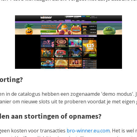
torting?
len in de catalogus hebben een zogenaamde 'demo modus'. Je 
 manier om nieuwe slots uit te proberen voordat je met eigen 
en aan stortingen of opnames?
 geen kosten voor transacties
bro-winner.eu.com
. Het is wel