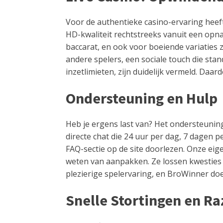
Voor de authentieke casino-ervaring heef
HD-kwaliteit rechtstreeks vanuit een opnam
baccarat, en ook voor boeiende variaties 
andere spelers, een sociale touch die stan
inzetlimieten, zijn duidelijk vermeld. Daardo
Ondersteuning en Hulp
Heb je ergens last van? Het ondersteuning
directe chat die 24 uur per dag, 7 dagen 
FAQ-sectie op de site doorlezen. Onze ei
weten van aanpakken. Ze lossen kwesties o
plezierige spelervaring, en BroWinner do
Snelle Stortingen en R