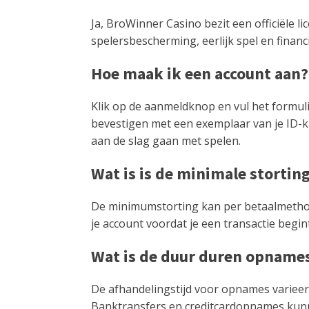
Ja, BroWinner Casino bezit een officiële li
spelersbescherming, eerlijk spel en financië
Hoe maak ik een account aan?
Klik op de aanmeldknop en vul het formulie
bevestigen met een exemplaar van je ID-kaa
aan de slag gaan met spelen.
Wat is is de minimale stortin
De minimumstorting kan per betaalmethode 
je account voordat je een transactie begint.
Wat is de duur duren opname
De afhandelingstijd voor opnames varieert.
Banktransfers en creditcardopnames kunne