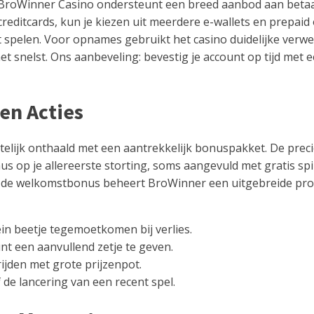
k. BroWinner Casino ondersteunt een breed aanbod aan betaa
reditcards, kun je kiezen uit meerdere e-wallets en prepaid
nt spelen. Voor opnames gebruikt het casino duidelijke verwe
t snelst. Ons aanbeveling: bevestig je account op tijd met e
en Acties
elijk onthaald met een aantrekkelijk bonuspakket. De prec
s op je allereerste storting, soms aangevuld met gratis spin
 de welkomstbonus beheert BroWinner een uitgebreide prom
ein beetje tegemoetkomen bij verlies.
t een aanvullend zetje te geven.
jden met grote prijzenpot.
 de lancering van een recent spel.