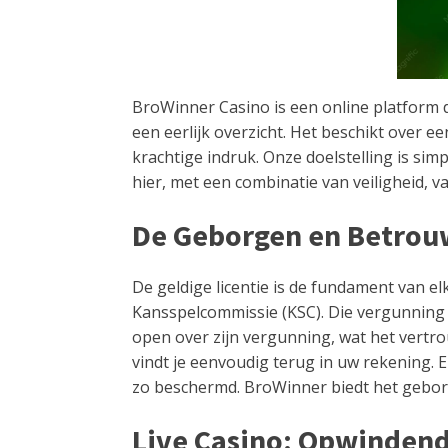
BroWinner Casino is een online platform d
een eerlijk overzicht. Het beschikt over 
krachtige indruk. Onze doelstelling is si
hier, met een combinatie van veiligheid, v
De Geborgen en Betro
De geldige licentie is de fundament van e
Kansspelcommissie (KSC). Die vergunning b
open over zijn vergunning, wat het vertr
vindt je eenvoudig terug in uw rekening. 
zo beschermd. BroWinner biedt het gebor
Live Casino: Opwindend