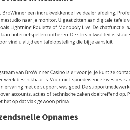
t BroWinner een indrukwekkende live dealer afdeling. Profe
estudio naar je monitor. U gaat zitten aan digitale tafels vo
zoals Lightning Roulette of Monopoly Live. De chatfunctie 
daard internetspellen ontberen. De streamkwaliteit is stabi
or vind u altijd een tafelopstelling die bij je aansluit.
steam van BroWinner Casino is er voor je. Je kunt ze contac
per week beschikbaar is. Voor niet-spoedeisende kwesties kan
gen ervaring met de support was goed. De supportmedewerker
ver accounts, acties of technische zaken doeltreffend op. Pr
et het op dat vlak gewoon prima.
azendsnelle Opnames