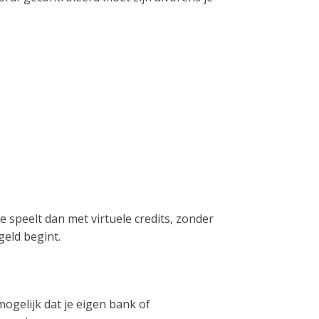
speelt dan met virtuele credits, zonder
geld begint.
 mogelijk dat je eigen bank of