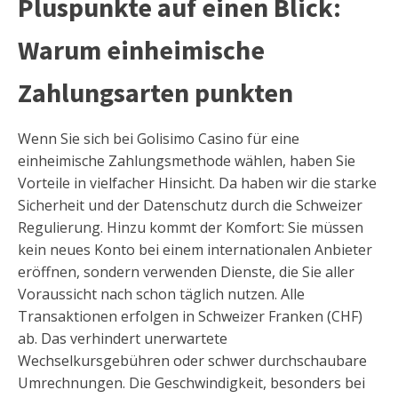
Pluspunkte auf einen Blick:
Warum einheimische
Zahlungsarten punkten
Wenn Sie sich bei Golisimo Casino für eine
einheimische Zahlungsmethode wählen, haben Sie
Vorteile in vielfacher Hinsicht. Da haben wir die starke
Sicherheit und der Datenschutz durch die Schweizer
Regulierung. Hinzu kommt der Komfort: Sie müssen
kein neues Konto bei einem internationalen Anbieter
eröffnen, sondern verwenden Dienste, die Sie aller
Voraussicht nach schon täglich nutzen. Alle
Transaktionen erfolgen in Schweizer Franken (CHF)
ab. Das verhindert unerwartete
Wechselkursgebühren oder schwer durchschaubare
Umrechnungen. Die Geschwindigkeit, besonders bei