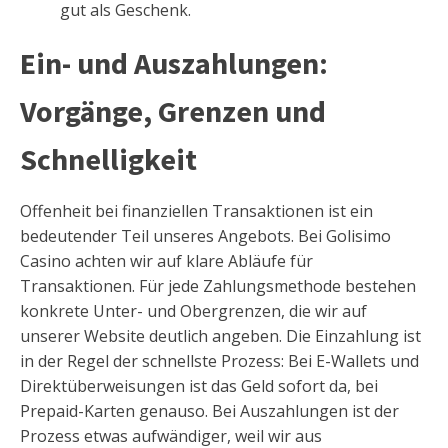
gut als Geschenk.
Ein- und Auszahlungen:
Vorgänge, Grenzen und
Schnelligkeit
Offenheit bei finanziellen Transaktionen ist ein
bedeutender Teil unseres Angebots. Bei Golisimo
Casino achten wir auf klare Abläufe für
Transaktionen. Für jede Zahlungsmethode bestehen
konkrete Unter- und Obergrenzen, die wir auf
unserer Website deutlich angeben. Die Einzahlung ist
in der Regel der schnellste Prozess: Bei E-Wallets und
Direktüberweisungen ist das Geld sofort da, bei
Prepaid-Karten genauso. Bei Auszahlungen ist der
Prozess etwas aufwändiger, weil wir aus