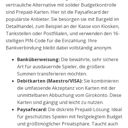
vertrauliche Alternative mit solider Budgetkontrolle
sind Prepaid-Karten. Hier ist die Paysafecard der
populärste Anbieter. Sie besorgen sie mit Bargeld im
Detailhandel, zum Beispiel an der Kasse von Kiosken,
Tankstellen oder Postfilialen, und verwenden den 16-
stelligen PIN-Code für die Einzahlung. Ihre
Bankverbindung bleibt dabei vollständig anonym.
Banküberweisung:
Die bewährte, sehr sichere
Art für ausdauernde Spieler, die größere
Summen transferieren möchten.
Debitkarten (Maestro/VISA):
Sie kombinieren
die umfassende Akzeptanz von Karten mit der
unmittelbaren Abbuchung vom Girokonto. Diese
Karten sind gängig und leicht zu nutzen.
Paysafecard:
Die diskrete Prepaid-Lösung. Ideal
für geschütztes Spielen mit festgelegtem Budget
und größtmöglicher Privatsphäre. Taucht auch