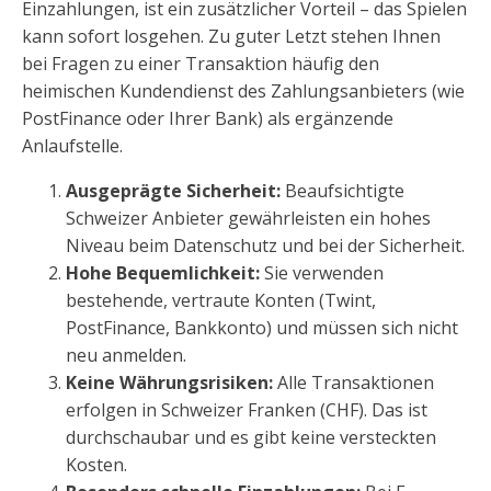
Einzahlungen, ist ein zusätzlicher Vorteil – das Spielen
kann sofort losgehen. Zu guter Letzt stehen Ihnen
bei Fragen zu einer Transaktion häufig den
heimischen Kundendienst des Zahlungsanbieters (wie
PostFinance oder Ihrer Bank) als ergänzende
Anlaufstelle.
Ausgeprägte Sicherheit:
Beaufsichtigte
Schweizer Anbieter gewährleisten ein hohes
Niveau beim Datenschutz und bei der Sicherheit.
Hohe Bequemlichkeit:
Sie verwenden
bestehende, vertraute Konten (Twint,
PostFinance, Bankkonto) und müssen sich nicht
neu anmelden.
Keine Währungsrisiken:
Alle Transaktionen
erfolgen in Schweizer Franken (CHF). Das ist
durchschaubar und es gibt keine versteckten
Kosten.