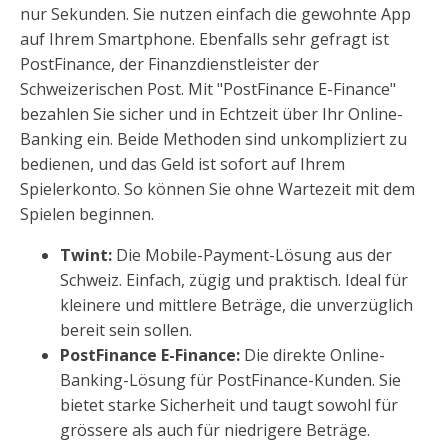
nur Sekunden. Sie nutzen einfach die gewohnte App
auf Ihrem Smartphone. Ebenfalls sehr gefragt ist
PostFinance, der Finanzdienstleister der
Schweizerischen Post. Mit "PostFinance E-Finance"
bezahlen Sie sicher und in Echtzeit über Ihr Online-
Banking ein. Beide Methoden sind unkompliziert zu
bedienen, und das Geld ist sofort auf Ihrem
Spielerkonto. So können Sie ohne Wartezeit mit dem
Spielen beginnen.
Twint:
Die Mobile-Payment-Lösung aus der
Schweiz. Einfach, zügig und praktisch. Ideal für
kleinere und mittlere Beträge, die unverzüglich
bereit sein sollen.
PostFinance E-Finance:
Die direkte Online-
Banking-Lösung für PostFinance-Kunden. Sie
bietet starke Sicherheit und taugt sowohl für
grössere als auch für niedrigere Beträge.