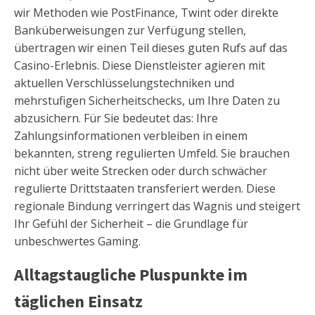
wir Methoden wie PostFinance, Twint oder direkte
Banküberweisungen zur Verfügung stellen,
übertragen wir einen Teil dieses guten Rufs auf das
Casino-Erlebnis. Diese Dienstleister agieren mit
aktuellen Verschlüsselungstechniken und
mehrstufigen Sicherheitschecks, um Ihre Daten zu
abzusichern. Für Sie bedeutet das: Ihre
Zahlungsinformationen verbleiben in einem
bekannten, streng regulierten Umfeld. Sie brauchen
nicht über weite Strecken oder durch schwächer
regulierte Drittstaaten transferiert werden. Diese
regionale Bindung verringert das Wagnis und steigert
Ihr Gefühl der Sicherheit – die Grundlage für
unbeschwertes Gaming.
Alltagstaugliche Pluspunkte im
täglichen Einsatz