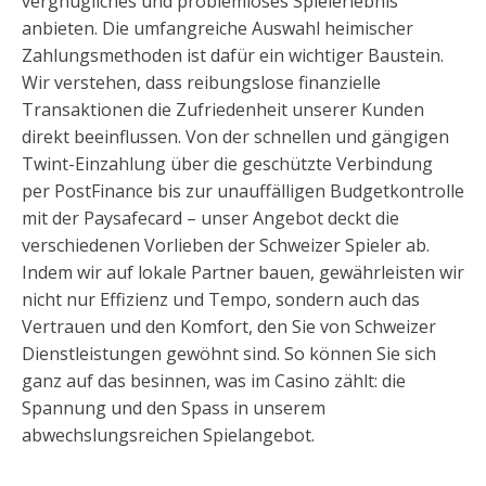
vergnügliches und problemloses Spielerlebnis
anbieten. Die umfangreiche Auswahl heimischer
Zahlungsmethoden ist dafür ein wichtiger Baustein.
Wir verstehen, dass reibungslose finanzielle
Transaktionen die Zufriedenheit unserer Kunden
direkt beeinflussen. Von der schnellen und gängigen
Twint-Einzahlung über die geschützte Verbindung
per PostFinance bis zur unauffälligen Budgetkontrolle
mit der Paysafecard – unser Angebot deckt die
verschiedenen Vorlieben der Schweizer Spieler ab.
Indem wir auf lokale Partner bauen, gewährleisten wir
nicht nur Effizienz und Tempo, sondern auch das
Vertrauen und den Komfort, den Sie von Schweizer
Dienstleistungen gewöhnt sind. So können Sie sich
ganz auf das besinnen, was im Casino zählt: die
Spannung und den Spass in unserem
abwechslungsreichen Spielangebot.