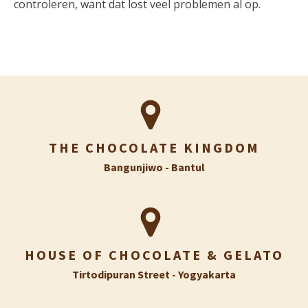
controleren, want dat lost veel problemen al op.
THE CHOCOLATE KINGDOM
Bangunjiwo - Bantul
HOUSE OF CHOCOLATE & GELATO
Tirtodipuran Street - Yogyakarta