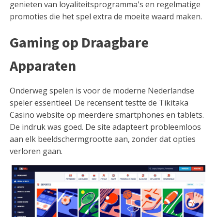
genieten van loyaliteitsprogramma's en regelmatige
promoties die het spel extra de moeite waard maken.
Gaming op Draagbare
Apparaten
Onderweg spelen is voor de moderne Nederlandse
speler essentieel. De recensent testte de Tikitaka
Casino website op meerdere smartphones en tablets.
De indruk was goed. De site adapteert probleemloos
aan elk beeldschermgrootte aan, zonder dat opties
verloren gaan.