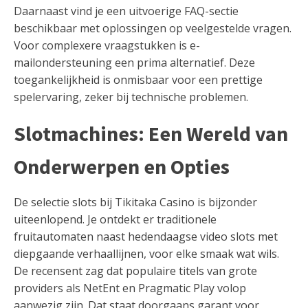
Daarnaast vind je een uitvoerige FAQ-sectie
beschikbaar met oplossingen op veelgestelde vragen.
Voor complexere vraagstukken is e-
mailondersteuning een prima alternatief. Deze
toegankelijkheid is onmisbaar voor een prettige
spelervaring, zeker bij technische problemen.
Slotmachines: Een Wereld van
Onderwerpen en Opties
De selectie slots bij Tikitaka Casino is bijzonder
uiteenlopend. Je ontdekt er traditionele
fruitautomaten naast hedendaagse video slots met
diepgaande verhaallijnen, voor elke smaak wat wils.
De recensent zag dat populaire titels van grote
providers als NetEnt en Pragmatic Play volop
aanwezig zijn. Dat staat doorgaans garant voor