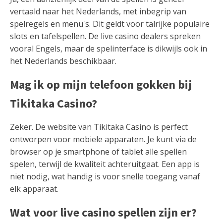
vertaald naar het Nederlands, met inbegrip van
spelregels en menu's. Dit geldt voor talrijke populaire
slots en tafelspellen. De live casino dealers spreken
vooral Engels, maar de spelinterface is dikwijls ook in
het Nederlands beschikbaar.
Mag ik op mijn telefoon gokken bij
Tikitaka Casino?
Zeker. De website van Tikitaka Casino is perfect
ontworpen voor mobiele apparaten. Je kunt via de
browser op je smartphone of tablet alle spellen
spelen, terwijl de kwaliteit achteruitgaat. Een app is
niet nodig, wat handig is voor snelle toegang vanaf
elk apparaat.
Wat voor live casino spellen zijn er?