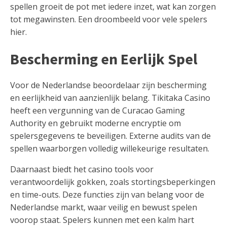
spellen groeit de pot met iedere inzet, wat kan zorgen
tot megawinsten. Een droombeeld voor vele spelers
hier.
Bescherming en Eerlijk Spel
Voor de Nederlandse beoordelaar zijn bescherming
en eerlijkheid van aanzienlijk belang. Tikitaka Casino
heeft een vergunning van de Curacao Gaming
Authority en gebruikt moderne encryptie om
spelersgegevens te beveiligen. Externe audits van de
spellen waarborgen volledig willekeurige resultaten.
Daarnaast biedt het casino tools voor
verantwoordelijk gokken, zoals stortingsbeperkingen
en time-outs. Deze functies zijn van belang voor de
Nederlandse markt, waar veilig en bewust spelen
voorop staat. Spelers kunnen met een kalm hart