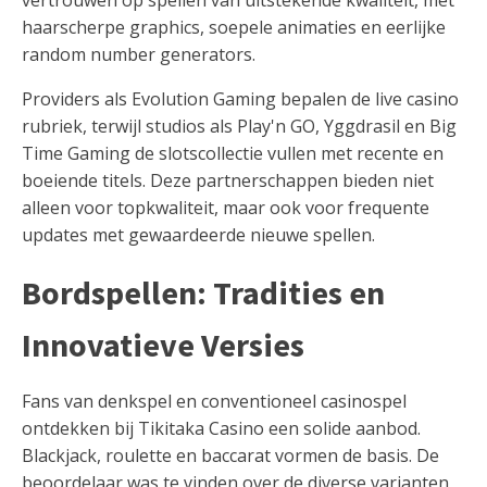
vertrouwen op spellen van uitstekende kwaliteit, met
haarscherpe graphics, soepele animaties en eerlijke
random number generators.
Providers als Evolution Gaming bepalen de live casino
rubriek, terwijl studios als Play'n GO, Yggdrasil en Big
Time Gaming de slotscollectie vullen met recente en
boeiende titels. Deze partnerschappen bieden niet
alleen voor topkwaliteit, maar ook voor frequente
updates met gewaardeerde nieuwe spellen.
Bordspellen: Tradities en
Innovatieve Versies
Fans van denkspel en conventioneel casinospel
ontdekken bij Tikitaka Casino een solide aanbod.
Blackjack, roulette en baccarat vormen de basis. De
beoordelaar was te vinden over de diverse varianten,