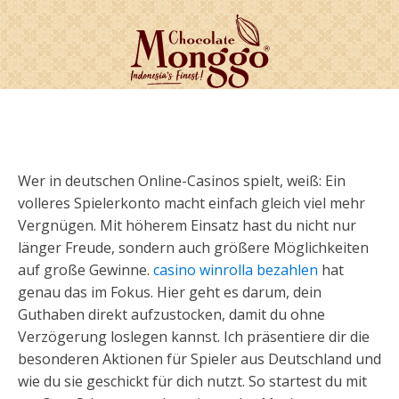
Wer in deutschen Online-Casinos spielt, weiß: Ein
volleres Spielerkonto macht einfach gleich viel mehr
Vergnügen. Mit höherem Einsatz hast du nicht nur
länger Freude, sondern auch größere Möglichkeiten
auf große Gewinne.
casino winrolla bezahlen
hat
genau das im Fokus. Hier geht es darum, dein
Guthaben direkt aufzustocken, damit du ohne
Verzögerung loslegen kannst. Ich präsentiere dir die
besonderen Aktionen für Spieler aus Deutschland und
wie du sie geschickt für dich nutzt. So startest du mit