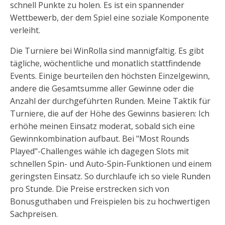
schnell Punkte zu holen. Es ist ein spannender
Wettbewerb, der dem Spiel eine soziale Komponente
verleiht.
Die Turniere bei WinRolla sind mannigfaltig. Es gibt
tägliche, wöchentliche und monatlich stattfindende
Events. Einige beurteilen den höchsten Einzelgewinn,
andere die Gesamtsumme aller Gewinne oder die
Anzahl der durchgeführten Runden. Meine Taktik für
Turniere, die auf der Höhe des Gewinns basieren: Ich
erhöhe meinen Einsatz moderat, sobald sich eine
Gewinnkombination aufbaut. Bei "Most Rounds
Played"-Challenges wähle ich dagegen Slots mit
schnellen Spin- und Auto-Spin-Funktionen und einem
geringsten Einsatz. So durchlaufe ich so viele Runden
pro Stunde. Die Preise erstrecken sich von
Bonusguthaben und Freispielen bis zu hochwertigen
Sachpreisen.