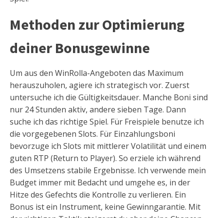
Methoden zur Optimierung
deiner Bonusgewinne
Um aus den WinRolla-Angeboten das Maximum
herauszuholen, agiere ich strategisch vor. Zuerst
untersuche ich die Gültigkeitsdauer. Manche Boni sind
nur 24 Stunden aktiv, andere sieben Tage. Dann
suche ich das richtige Spiel. Für Freispiele benutze ich
die vorgegebenen Slots. Für Einzahlungsboni
bevorzuge ich Slots mit mittlerer Volatilität und einem
guten RTP (Return to Player). So erziele ich während
des Umsetzens stabile Ergebnisse. Ich verwende mein
Budget immer mit Bedacht und umgehe es, in der
Hitze des Gefechts die Kontrolle zu verlieren. Ein
Bonus ist ein Instrument, keine Gewinngarantie. Mit