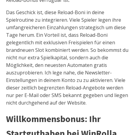
Reload-Bonus verfügbar ist.
Das Geschick ist, diese Reload-Boni in deine
Spielroutine zu integrieren. Viele Spieler legen ihre
umfangreicheren Einzahlungen strategisch um diese
Tage herum. Ein Vorteil ist, dass Reload-Boni
gelegentlich mit exklusiven Freispielen für einen
brandneuen Slot kombiniert werden. So bekommst du
nicht nur extra Spielkapital, sondern auch die
Möglichkeit, den neuesten Automaten gratis
auszuprobieren. Ich lege nahe, die Newsletter-
Einstellungen in deinem Konto zu zu aktivieren. Viele
dieser zeitlich begrenzten Reload-Angebote werden
nur per E-Mail oder SMS bekannt gegeben und liegen
nicht durchgehend auf der Website.
Willkommensbonus: Ihr
Startguthaben bei WinRolla