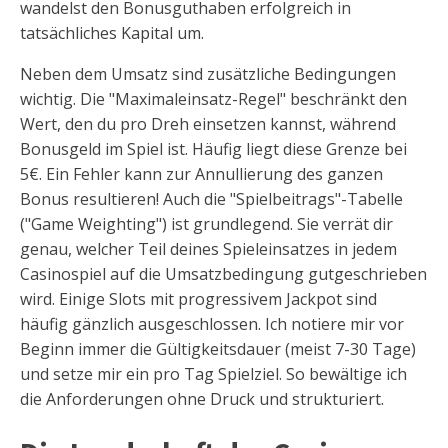
wandelst den Bonusguthaben erfolgreich in
tatsächliches Kapital um.
Neben dem Umsatz sind zusätzliche Bedingungen
wichtig. Die "Maximaleinsatz-Regel" beschränkt den
Wert, den du pro Dreh einsetzen kannst, während
Bonusgeld im Spiel ist. Häufig liegt diese Grenze bei
5€. Ein Fehler kann zur Annullierung des ganzen
Bonus resultieren! Auch die "Spielbeitrags"-Tabelle
("Game Weighting") ist grundlegend. Sie verrät dir
genau, welcher Teil deines Spieleinsatzes in jedem
Casinospiel auf die Umsatzbedingung gutgeschrieben
wird. Einige Slots mit progressivem Jackpot sind
häufig gänzlich ausgeschlossen. Ich notiere mir vor
Beginn immer die Gültigkeitsdauer (meist 7-30 Tage)
und setze mir ein pro Tag Spielziel. So bewältige ich
die Anforderungen ohne Druck und strukturiert.