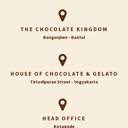
THE CHOCOLATE KINGDOM
Bangunjiwo - Bantul
HOUSE OF CHOCOLATE & GELATO
Tirtodipuran Street - Yogyakarta
HEAD OFFICE
Kotagede