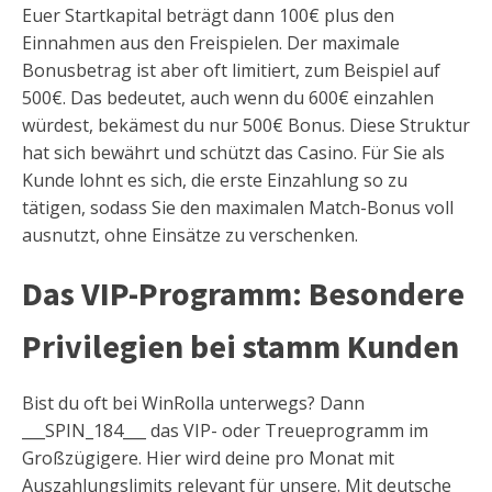
Euer Startkapital beträgt dann 100€ plus den
Einnahmen aus den Freispielen. Der maximale
Bonusbetrag ist aber oft limitiert, zum Beispiel auf
500€. Das bedeutet, auch wenn du 600€ einzahlen
würdest, bekämest du nur 500€ Bonus. Diese Struktur
hat sich bewährt und schützt das Casino. Für Sie als
Kunde lohnt es sich, die erste Einzahlung so zu
tätigen, sodass Sie den maximalen Match-Bonus voll
ausnutzt, ohne Einsätze zu verschenken.
Das VIP-Programm: Besondere
Privilegien bei stamm Kunden
Bist du oft bei WinRolla unterwegs? Dann
___SPIN_184___ das VIP- oder Treueprogramm im
Großzügigere. Hier wird deine pro Monat mit
Auszahlungslimits relevant für unsere. Mit deutsche