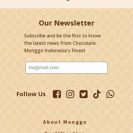
Our Newsletter
Subscribe and be the first to know
the latest news from Chocolate
Monggo Indonesia's Finest
Follow Us
About Monggo