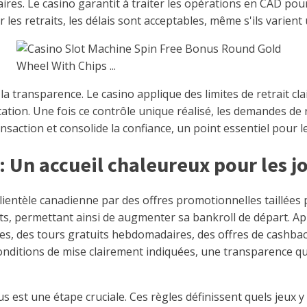
res. Le casino garantit à traiter les opérations en CAD pour
les retraits, les délais sont acceptables, même s'ils varient
a transparence. Le casino applique des limites de retrait cla
tation. Une fois ce contrôle unique réalisé, les demandes de
nsaction et consolide la confiance, un point essentiel pour l
: Un accueil chaleureux pour les 
entèle canadienne par des offres promotionnelles taillées 
, permettant ainsi de augmenter sa bankroll de départ. Après
, des tours gratuits hebdomadaires, des offres de cashback
ditions de mise clairement indiquées, une transparence qu
us est une étape cruciale. Ces règles définissent quels jeux 