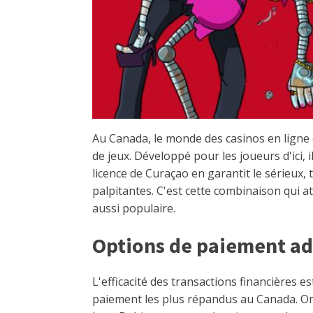
Au Canada, le monde des casinos en ligne e
de jeux. Développé pour les joueurs d'ici
licence de Curaçao en garantit le sérieux,
palpitantes. C'est cette combinaison qui at
aussi populaire.
Options de paiement a
L'efficacité des transactions financières 
paiement les plus répandus au Canada. On