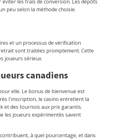
 éviter les frais de conversion. Les dépôts
 un peu selon la méthode choisie.
ires et un processus de vérification
 retrait sont traitées promptement. Cette
es joueurs sérieux.
joueurs canadiens
pour elle. Le bonus de bienvenue est
 l'inscription, le casino entretient la
 et des tournois aux prix garantis.
e les joueurs expérimentés savent
y contribuent, à quel pourcentage, et dans