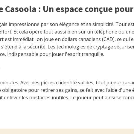
de Casoola : Un espace conçue pour
ançais impressionne par son élégance et sa simplicité. Tout est
fort. Et cela opère tout aussi bien sur un téléphone ou une t
ort est immédiat : on joue en dollars canadiens (CAD), ce qui
 s'étend à la sécurité. Les technologies de cryptage sécuri
e, indispensable pour jouer l'esprit tranquille.
e
inutes. Avec des pièces d'identité valides, tout joueur can
 obligatoire pour retirer ses gains, se fait avec l'aide d'une 
t enlever les obstacles inutiles. Le joueur peut ainsi se conc