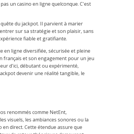
 pas un casino en ligne quelconque. C'est
quête du jackpot. Il parvient à marier
entrer sur sa stratégie et son plaisir, sans
périence fiable et gratifiante.
 en ligne diversifiée, sécurisée et pleine
n français et son engagement pour un jeu
ueur d'ici, débutant ou expérimenté,
ackpot devenir une réalité tangible, le
studios renommés comme NetEnt,
les visuels, les ambiances sonores ou la
no en direct. Cette étendue assure que