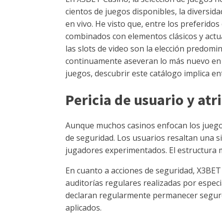
cientos de juegos disponibles, la diversid
en vivo. He visto que, entre los preferidos
combinados con elementos clásicos y actua
las slots de video son la elección predomi
continuamente aseveran lo más nuevo en in
juegos, descubrir este catálogo implica en
Pericia de usuario y at
Aunque muchos casinos enfocan los juegos
de seguridad. Los usuarios resaltan una 
jugadores experimentados. El estructura m
En cuanto a acciones de seguridad, X3BET 
auditorías regulares realizadas por espec
declaran regularmente permanecer seguros
aplicados.