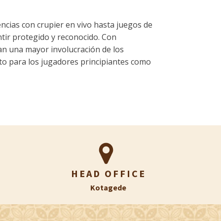
ncias con crupier en vivo hasta juegos de
entir protegido y reconocido. Con
ran una mayor involucración de los
nto para los jugadores principiantes como
HEAD OFFICE
Kotagede