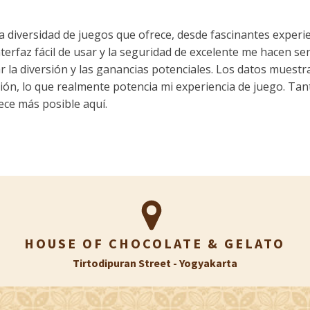
diversidad de juegos que ofrece, desde fascinantes experie
interfaz fácil de usar y la seguridad de excelente me hacen s
r la diversión y las ganancias potenciales. Los datos muest
ción, lo que realmente potencia mi experiencia de juego. Ta
ece más posible aquí.
HOUSE OF CHOCOLATE & GELATO
Tirtodipuran Street - Yogyakarta