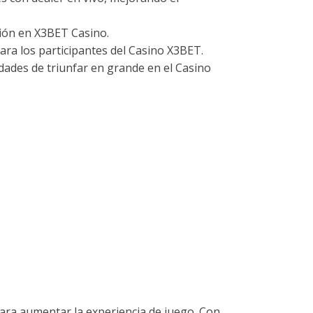
ción en X3BET Casino.
ara los participantes del Casino X3BET.
idades de triunfar en grande en el Casino
para aumentar la experiencia de juego. Con