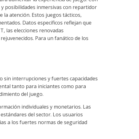
s y posibilidades inmersivas con repartidor
e la atención. Estos juegos tácticos,
entados. Datos específicos reflejan que
ET, las elecciones renovadas
rejuvenecidos. Para un fanático de los
 sin interrupciones y fuertes capacidades
ntal tanto para iniciantes como para
dimiento del juego.
ormación individuales y monetarios. Las
estándares del sector. Los usuarios
ias a los fuertes normas de seguridad