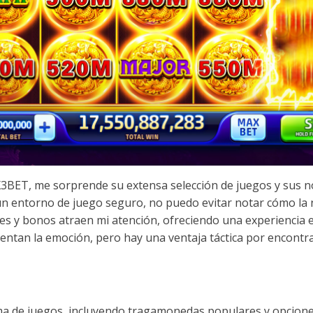
 X3BET, me sorprende su extensa selección de juegos y sus 
 entorno de juego seguro, no puedo evitar notar cómo la na
 y bonos atraen mi atención, ofreciendo una experiencia 
rementan la emoción, pero hay una ventaja táctica por encon
a de juegos, incluyendo tragamonedas populares y opciones