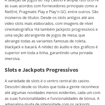
A seleção de jogos do Yep Casino é ampla. Isto ocorre
às suas acordos com fornecedores principais como a
NetEnt, Pragmatic Play e Play'n GO, entre outros. São
inúmeros de títulos. Desde os slots antigos até aos
video slots mais elaborados, com imagens de nível
cinematográfica. Há também jackpots progressivos e
uma seção abrangente de jogos de mesa, que
abrange todas as variantes famosas de roleta,
blackjack e bacará. A nitidez do áudio e dos gráficos é
superior em toda a linha, garantindo uma jornada
imersiva.
Slots e Jackpots Progressivos
A variedade de slots é o centro central do casino.
Descobri desde os títulos que toda a gente reconhece
até algumas novidades menos evidentes, cada um com
as suas funcionalidades e funcionalidades de bónus. A
adrenalina muda de intensidade com os jackpots