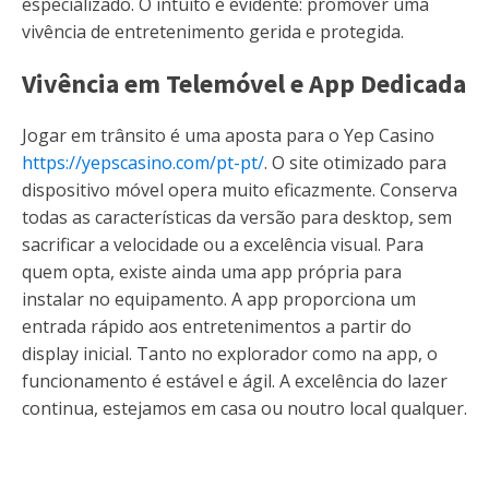
especializado. O intuito é evidente: promover uma
vivência de entretenimento gerida e protegida.
Vivência em Telemóvel e App Dedicada
Jogar em trânsito é uma aposta para o Yep Casino
https://yepscasino.com/pt-pt/
. O site otimizado para
dispositivo móvel opera muito eficazmente. Conserva
todas as características da versão para desktop, sem
sacrificar a velocidade ou a excelência visual. Para
quem opta, existe ainda uma app própria para
instalar no equipamento. A app proporciona um
entrada rápido aos entretenimentos a partir do
display inicial. Tanto no explorador como na app, o
funcionamento é estável e ágil. A excelência do lazer
continua, estejamos em casa ou noutro local qualquer.