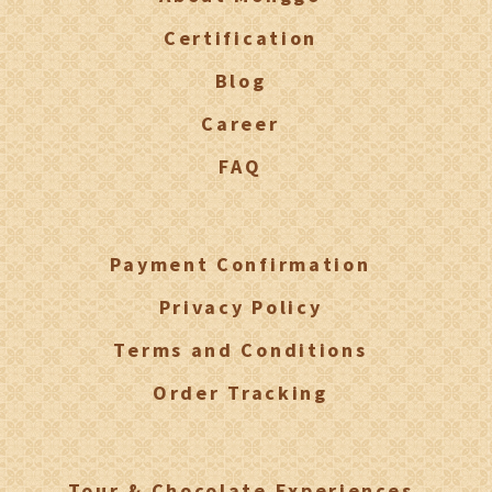
Certification
Blog
Career
FAQ
Payment Confirmation
Privacy Policy
Terms and Conditions
Order Tracking
Tour & Chocolate Experiences