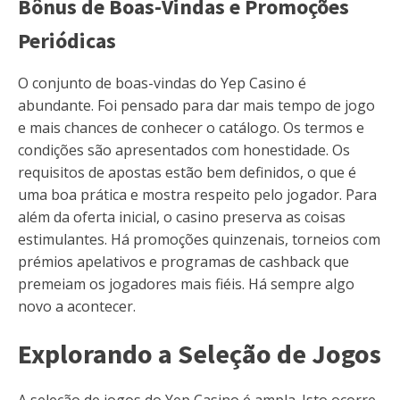
Bônus de Boas-Vindas e Promoções
Periódicas
O conjunto de boas-vindas do Yep Casino é
abundante. Foi pensado para dar mais tempo de jogo
e mais chances de conhecer o catálogo. Os termos e
condições são apresentados com honestidade. Os
requisitos de apostas estão bem definidos, o que é
uma boa prática e mostra respeito pelo jogador. Para
além da oferta inicial, o casino preserva as coisas
estimulantes. Há promoções quinzenais, torneios com
prémios apelativos e programas de cashback que
premeiam os jogadores mais fiéis. Há sempre algo
novo a acontecer.
Explorando a Seleção de Jogos