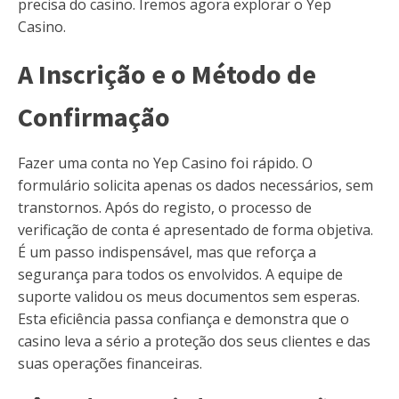
precisa do casino. Iremos agora explorar o Yep
Casino.
A Inscrição e o Método de
Confirmação
Fazer uma conta no Yep Casino foi rápido. O
formulário solicita apenas os dados necessários, sem
transtornos. Após do registo, o processo de
verificação de conta é apresentado de forma objetiva.
É um passo indispensável, mas que reforça a
segurança para todos os envolvidos. A equipe de
suporte validou os meus documentos sem esperas.
Esta eficiência passa confiança e demonstra que o
casino leva a sério a proteção dos seus clientes e das
suas operações financeiras.