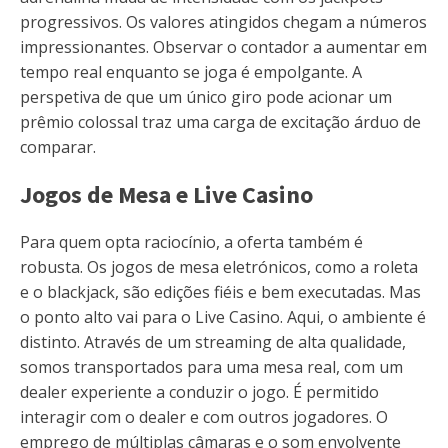
progressivos. Os valores atingidos chegam a números
impressionantes. Observar o contador a aumentar em
tempo real enquanto se joga é empolgante. A
perspetiva de que um único giro pode acionar um
prêmio colossal traz uma carga de excitação árduo de
comparar.
Jogos de Mesa e Live Casino
Para quem opta raciocínio, a oferta também é
robusta. Os jogos de mesa eletrónicos, como a roleta
e o blackjack, são edições fiéis e bem executadas. Mas
o ponto alto vai para o Live Casino. Aqui, o ambiente é
distinto. Através de um streaming de alta qualidade,
somos transportados para uma mesa real, com um
dealer experiente a conduzir o jogo. É permitido
interagir com o dealer e com outros jogadores. O
emprego de múltiplas câmaras e o som envolvente