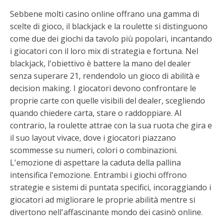
Sebbene molti casino online offrano una gamma di
scelte di gioco, il blackjack e la roulette si distinguono
come due dei giochi da tavolo più popolari, incantando
i giocatori con il loro mix di strategia e fortuna. Nel
blackjack, l'obiettivo è battere la mano del dealer
senza superare 21, rendendolo un gioco di abilità e
decision making. I giocatori devono confrontare le
proprie carte con quelle visibili del dealer, scegliendo
quando chiedere carta, stare o raddoppiare. Al
contrario, la roulette attrae con la sua ruota che gira e
il suo layout vivace, dove i giocatori piazzano
scommesse su numeri, colori o combinazioni.
L'emozione di aspettare la caduta della pallina
intensifica l'emozione. Entrambi i giochi offrono
strategie e sistemi di puntata specifici, incoraggiando i
giocatori ad migliorare le proprie abilità mentre si
divertono nell'affascinante mondo dei casinò online.