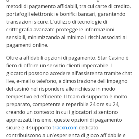
metodi di pagamento affidabili, tra cui carte di credito,
portafogli elettronici e bonifici bancari, garantendo
transazioni sicure. L'utilizzo di tecnologie di
crittografia avanzate protegge le informazioni
sensibili, minimizzando al minimo i rischi associati ai
pagamenti online.
Oltre a affidabili opzioni di pagamento, Star Casino è
fiero di offrire un servizio clienti impeccabile. I
giocatori possono accedere all'assistenza tramite chat
live, e-mail o telefono, a dimostrazione dell'impegno
del casinò nel rispondere alle richieste in modo
tempestivo ed efficiente. Il team di supporto è molto
preparato, competente e reperibile 24 ore su 24,
creando un contesto in cui i giocatori si sentono
apprezzati. Insieme, queste opzioni di pagamento
sicure e il supporto
tracxn.com
dedicato
contribuiscono a un'esperienza di gioco affidabile e