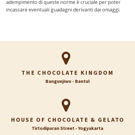
adempimento di queste norme è cruciale per poter
incassare eventuali guadagni derivanti dai omaggi.
THE CHOCOLATE KINGDOM
Bangunjiwo - Bantul
HOUSE OF CHOCOLATE & GELATO
Tirtodipuran Street - Yogyakarta