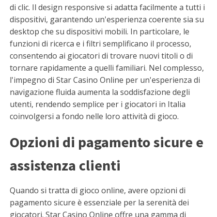
di clic. Il design responsive si adatta facilmente a tutti i
dispositivi, garantendo un'esperienza coerente sia su
desktop che su dispositivi mobili. In particolare, le
funzioni di ricerca e i filtri semplificano il processo,
consentendo ai giocatori di trovare nuovi titoli o di
tornare rapidamente a quelli familiari. Nel complesso,
l'impegno di Star Casino Online per un'esperienza di
navigazione fluida aumenta la soddisfazione degli
utenti, rendendo semplice per i giocatori in Italia
coinvolgersi a fondo nelle loro attività di gioco.
Opzioni di pagamento sicure e
assistenza clienti
Quando si tratta di gioco online, avere opzioni di
pagamento sicure è essenziale per la serenità dei
giocatori. Star Casino Online offre una gamma di