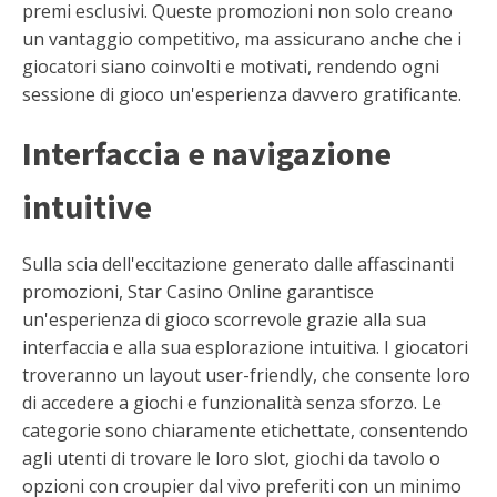
premi esclusivi. Queste promozioni non solo creano
un vantaggio competitivo, ma assicurano anche che i
giocatori siano coinvolti e motivati, rendendo ogni
sessione di gioco un'esperienza davvero gratificante.
Interfaccia e navigazione
intuitive
Sulla scia dell'eccitazione generato dalle affascinanti
promozioni, Star Casino Online garantisce
un'esperienza di gioco scorrevole grazie alla sua
interfaccia e alla sua esplorazione intuitiva. I giocatori
troveranno un layout user-friendly, che consente loro
di accedere a giochi e funzionalità senza sforzo. Le
categorie sono chiaramente etichettate, consentendo
agli utenti di trovare le loro slot, giochi da tavolo o
opzioni con croupier dal vivo preferiti con un minimo