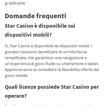
gratificante.
Domande frequenti
Star Casino è disponibile sui
dispositivi mobili?
Sì, Star Casino è disponibile da dispositivi mobili. I
giocatori possono beneficiare di un'interfaccia
semplificata, che garantisce una navigazione e
un'esperienza di gioco fluide su smartphone e tablet.
Apprezzeranno la comodità e la flessibilità offerte dal
gioco mobile.
Quali licenze possiede Star Casino per
operare?