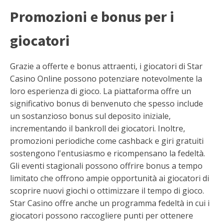
Promozioni e bonus per i
giocatori
Grazie a offerte e bonus attraenti, i giocatori di Star
Casino Online possono potenziare notevolmente la
loro esperienza di gioco. La piattaforma offre un
significativo bonus di benvenuto che spesso include
un sostanzioso bonus sul deposito iniziale,
incrementando il bankroll dei giocatori. Inoltre,
promozioni periodiche come cashback e giri gratuiti
sostengono l'entusiasmo e ricompensano la fedeltà.
Gli eventi stagionali possono offrire bonus a tempo
limitato che offrono ampie opportunità ai giocatori di
scoprire nuovi giochi o ottimizzare il tempo di gioco.
Star Casino offre anche un programma fedeltà in cui i
giocatori possono raccogliere punti per ottenere