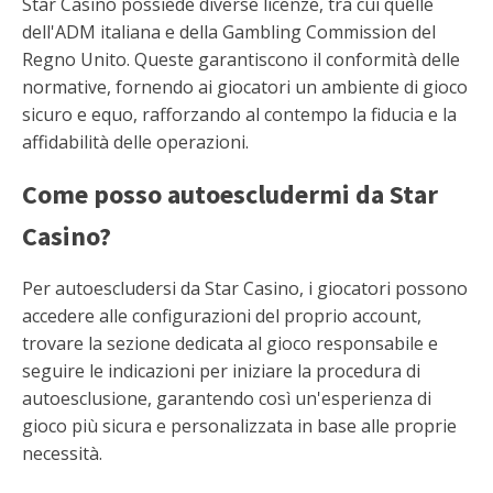
Star Casino possiede diverse licenze, tra cui quelle
dell'ADM italiana e della Gambling Commission del
Regno Unito. Queste garantiscono il conformità delle
normative, fornendo ai giocatori un ambiente di gioco
sicuro e equo, rafforzando al contempo la fiducia e la
affidabilità delle operazioni.
Come posso autoescludermi da Star
Casino?
Per autoescludersi da Star Casino, i giocatori possono
accedere alle configurazioni del proprio account,
trovare la sezione dedicata al gioco responsabile e
seguire le indicazioni per iniziare la procedura di
autoesclusione, garantendo così un'esperienza di
gioco più sicura e personalizzata in base alle proprie
necessità.