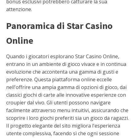
bonus esclusivi potrebbero catturare la sua
attenzione.
Panoramica di Star Casino
Online
Quando i giocatori esplorano Star Casino Online,
entrano in un ambiente di gioco vivace e in continua
evoluzione che accontenta una gamma di gusti e
preferenze. Questa piattaforma online eccelle
nell'offrire una ampia gamma di opzioni di gioco, dai
classici giochi di carte alle innovative esperienze con
croupier dal vivo. Gli utenti possono navigare
facilmente attraverso menu intuitivi, assicurando che
scoprire i loro giochi preferiti sia un gioco da ragazzi.
Il progetto elegante del sito migliora l'esperienza
utente complessiva, facendo sì che ogni sessione