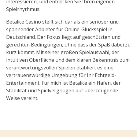
interessieren, und entdecken Sie Ihren eigenen
Spielrhythmus.
Betalice Casino stellt sich dar als ein seriöser und
spannender Anbieter für Online-Glücksspiel in
Deutschland. Der Fokus liegt auf geschützten und
gerechten Bedingungen, ohne dass der Spaß dabei zu
kurz kommt. Mit seiner großen Spielauswahl, der
intuitiven Oberfläche und dem klaren Bekenntnis zum
verantwortungsvollen Spielen etabliert es eine
vertrauenswürdige Umgebung für Ihr Echtgeld-
Entertainment. Für mich ist Betalice ein Hafen, der
Stabilität und Spielvergnügen auf überzeugende
Weise vereint.