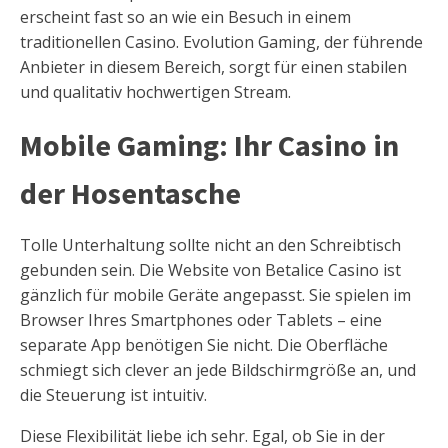
erscheint fast so an wie ein Besuch in einem
traditionellen Casino. Evolution Gaming, der führende
Anbieter in diesem Bereich, sorgt für einen stabilen
und qualitativ hochwertigen Stream.
Mobile Gaming: Ihr Casino in
der Hosentasche
Tolle Unterhaltung sollte nicht an den Schreibtisch
gebunden sein. Die Website von Betalice Casino ist
gänzlich für mobile Geräte angepasst. Sie spielen im
Browser Ihres Smartphones oder Tablets – eine
separate App benötigen Sie nicht. Die Oberfläche
schmiegt sich clever an jede Bildschirmgröße an, und
die Steuerung ist intuitiv.
Diese Flexibilität liebe ich sehr. Egal, ob Sie in der