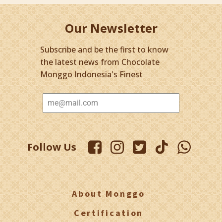
Our Newsletter
Subscribe and be the first to know
the latest news from Chocolate
Monggo Indonesia's Finest
Follow Us
About Monggo
Certification