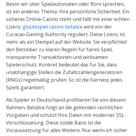
Bevor wir über Spielautomaten oder Boni sprechen,
ist ein anderes Thema: Ihre persönliche Sicherheit. Ein
sicheres Online-Casino steht und fällt mit einer echten
Lizenz.
glücksspiel casino betalice
wird von der
Curacao Gaming Authority reguliert. Diese Lizenz ist
mehr als ein Stempel auf der Website. Sie verpflichtet
den Betreiber zu klaren Regeln für faires Spiel,
transparente Transaktionen und wirksamen
Spielerschutz. Konkret bedeutet das für Sie, dass
unabhängige Stellen die Zufallszahlengeneratoren
(RNGs) regelmäßig prüfen. So ist die Fairness jedes
Spiels garantiert.
Als Spieler in Deutschland profitieren Sie von diesem
Rahmen. Betalice folgt an die geltenden rechtlichen
Vorgaben und schützt Ihre Daten mit moderner SSL-
Verschlüsselung. Diese solide Basis ist die
Voraussetzung für alles Weitere. Nur wenn ich sicher