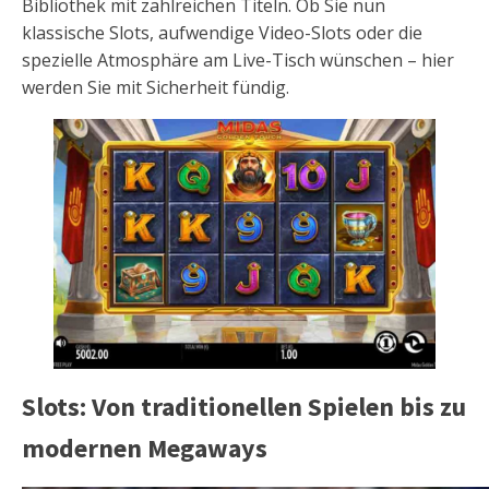
Bibliothek mit zahlreichen Titeln. Ob Sie nun
klassische Slots, aufwendige Video-Slots oder die
spezielle Atmosphäre am Live-Tisch wünschen – hier
werden Sie mit Sicherheit fündig.
Slots: Von traditionellen Spielen bis zu
modernen Megaways