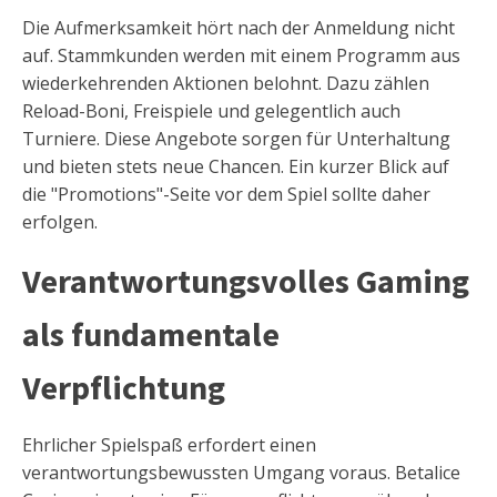
Die Aufmerksamkeit hört nach der Anmeldung nicht
auf. Stammkunden werden mit einem Programm aus
wiederkehrenden Aktionen belohnt. Dazu zählen
Reload-Boni, Freispiele und gelegentlich auch
Turniere. Diese Angebote sorgen für Unterhaltung
und bieten stets neue Chancen. Ein kurzer Blick auf
die "Promotions"-Seite vor dem Spiel sollte daher
erfolgen.
Verantwortungsvolles Gaming
als fundamentale
Verpflichtung
Ehrlicher Spielspaß erfordert einen
verantwortungsbewussten Umgang voraus. Betalice