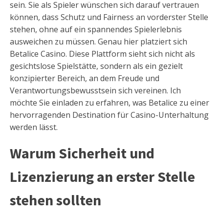
sein. Sie als Spieler wünschen sich darauf vertrauen
können, dass Schutz und Fairness an vorderster Stelle
stehen, ohne auf ein spannendes Spielerlebnis
ausweichen zu müssen. Genau hier platziert sich
Betalice Casino. Diese Plattform sieht sich nicht als
gesichtslose Spielstätte, sondern als ein gezielt
konzipierter Bereich, an dem Freude und
Verantwortungsbewusstsein sich vereinen. Ich
möchte Sie einladen zu erfahren, was Betalice zu einer
hervorragenden Destination für Casino-Unterhaltung
werden lässt.
Warum Sicherheit und
Lizenzierung an erster Stelle
stehen sollten