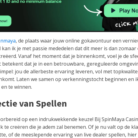
pinmaya
, de plaats waar jouw online gokavontuur een vernie
 kan ik je met passie mededelen dat dit meer is dan zomaar
ecreëerd. Vanaf het moment dat je binnenkomt, voel je de s
t betekent dat je in een betrouwbare, gereguleerde omgevi
mpel: jou de allerbeste ervaring leveren, vol met topkwalite
genkomt. Laten we samen op verkenningstocht beginnen en i
 en te winnen.
ectie van Spellen
orbereid op een indrukwekkende keuze! Bij SpinMaya Casin
 te creëren die je adem zal benemen. Of je nu valt op de k
tte, of de meeslepende ervaring van live dealer spellen, hie