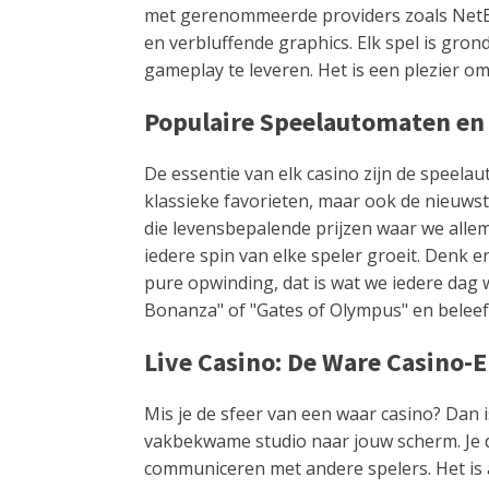
met gerenommeerde providers zoals NetEnt
en verbluffende graphics. Elk spel is gro
gameplay te leveren. Het is een plezier o
Populaire Speelautomaten en
De essentie van elk casino zijn de speelaut
klassieke favorieten, maar ook de nieuwst
die levensbepalende prijzen waar we allem
iedere spin van elke speler groeit. Denk e
pure opwinding, dat is wat we iedere dag w
Bonanza" of "Gates of Olympus" en beleef 
Live Casino: De Ware Casino-E
Mis je de sfeer van een waar casino? Dan 
vakbekwame studio naar jouw scherm. Je d
communiceren met andere spelers. Het is al