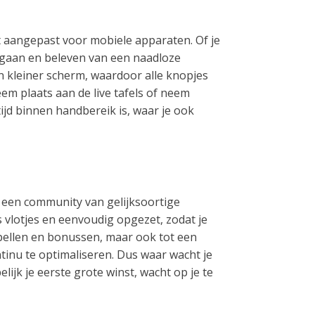
t aangepast voor mobiele apparaten. Of je
e gaan en beleven van een naadloze
en kleiner scherm, waardoor alle knopjes
eem plaats aan de live tafels of neem
ijd binnen handbereik is, waar je ook
n een community van gelijksoortige
 vlotjes en eenvoudig opgezet, zodat je
 spellen en bonussen, maar ook tot een
inu te optimaliseren. Dus waar wacht je
ijk je eerste grote winst, wacht op je te