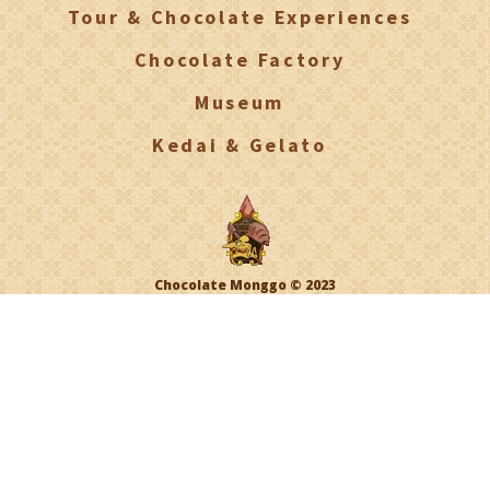
Tour & Chocolate Experiences
Chocolate Factory
Museum
Kedai & Gelato
Chocolate Monggo © 2023