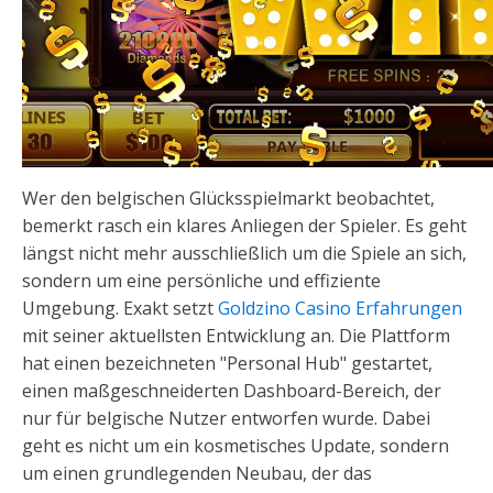
Wer den belgischen Glücksspielmarkt beobachtet,
bemerkt rasch ein klares Anliegen der Spieler. Es geht
längst nicht mehr ausschließlich um die Spiele an sich,
sondern um eine persönliche und effiziente
Umgebung. Exakt setzt
Goldzino Casino Erfahrungen
mit seiner aktuellsten Entwicklung an. Die Plattform
hat einen bezeichneten "Personal Hub" gestartet,
einen maßgeschneiderten Dashboard-Bereich, der
nur für belgische Nutzer entworfen wurde. Dabei
geht es nicht um ein kosmetisches Update, sondern
um einen grundlegenden Neubau, der das