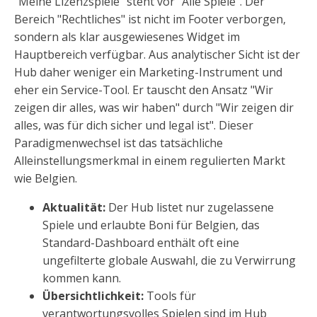
"Meine Lizenzspiele" steht vor "Alle Spiele". Der
Bereich "Rechtliches" ist nicht im Footer verborgen,
sondern als klar ausgewiesenes Widget im
Hauptbereich verfügbar. Aus analytischer Sicht ist der
Hub daher weniger ein Marketing-Instrument und
eher ein Service-Tool. Er tauscht den Ansatz "Wir
zeigen dir alles, was wir haben" durch "Wir zeigen dir
alles, was für dich sicher und legal ist". Dieser
Paradigmenwechsel ist das tatsächliche
Alleinstellungsmerkmal in einem regulierten Markt
wie Belgien.
Aktualität:
Der Hub listet nur zugelassene
Spiele und erlaubte Boni für Belgien, das
Standard-Dashboard enthält oft eine
ungefilterte globale Auswahl, die zu Verwirrung
kommen kann.
Übersichtlichkeit:
Tools für
verantwortungsvolles Spielen sind im Hub