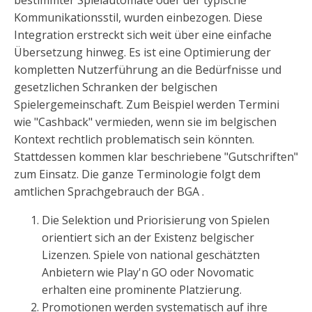
bestimmter Spielautomate oder der typische
Kommunikationsstil, wurden einbezogen. Diese
Integration erstreckt sich weit über eine einfache
Übersetzung hinweg. Es ist eine Optimierung der
kompletten Nutzerführung an die Bedürfnisse und
gesetzlichen Schranken der belgischen
Spielergemeinschaft. Zum Beispiel werden Termini
wie "Cashback" vermieden, wenn sie im belgischen
Kontext rechtlich problematisch sein könnten.
Stattdessen kommen klar beschriebene "Gutschriften"
zum Einsatz. Die ganze Terminologie folgt dem
amtlichen Sprachgebrauch der BGA .
Die Selektion und Priorisierung von Spielen
orientiert sich an der Existenz belgischer
Lizenzen. Spiele von national geschätzten
Anbietern wie Play'n GO oder Novomatic
erhalten eine prominente Platzierung.
Promotionen werden systematisch auf ihre