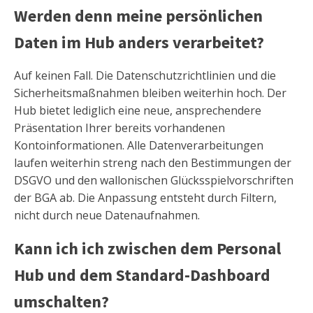
Werden denn meine persönlichen
Daten im Hub anders verarbeitet?
Auf keinen Fall. Die Datenschutzrichtlinien und die
Sicherheitsmaßnahmen bleiben weiterhin hoch. Der
Hub bietet lediglich eine neue, ansprechendere
Präsentation Ihrer bereits vorhandenen
Kontoinformationen. Alle Datenverarbeitungen
laufen weiterhin streng nach den Bestimmungen der
DSGVO und den wallonischen Glücksspielvorschriften
der BGA ab. Die Anpassung entsteht durch Filtern,
nicht durch neue Datenaufnahmen.
Kann ich ich zwischen dem Personal
Hub und dem Standard-Dashboard
umschalten?