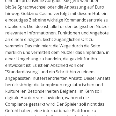
eine anspruchsvolle Aufgabe. Sie geht weit über
bloße Sprachwechsel oder die Anpassung auf Euro
hinweg. Goldzino Casino verfolgt mit diesem Hub ein
eindeutiges Ziel: eine wichtige Kommandozentrale zu
etablieren. Die Idee ist, alle für den belgischen Nutzer
relevanten Informationen, Funktionen und Angebote
an einem einzigen, leicht zugänglichen Ort zu
sammeln. Das minimiert die Wege durch die Seite
merklich und vermittelt dem Nutzer das Empfinden, in
einer Umgebung zu handeln, die gezielt für ihn
entwickelt ist. Es ist ein Abschied von der
"Standardlösung" und ein Schritt hin zu einem
angepassten, nutzerzentrierten Ansatz. Dieser Ansatz
berücksichtigt die komplexen regulatorischen und
kulturellen Besonderheiten Belgiens. Im Kern soll
digitale Hürden verschwinden, während die
Compliance gestärkt wird. Der Spieler soll nicht das
Gefühl haben, eine internationale Plattform zu