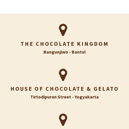
THE CHOCOLATE KINGDOM
Bangunjiwo - Bantul
HOUSE OF CHOCOLATE & GELATO
Tirtodipuran Street - Yogyakarta