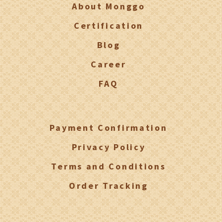
About Monggo
Certification
Blog
Career
FAQ
Payment Confirmation
Privacy Policy
Terms and Conditions
Order Tracking