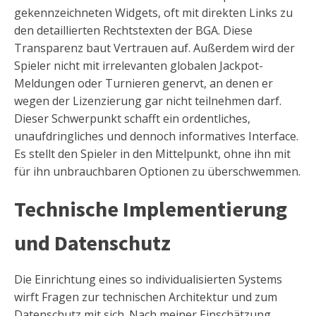
gekennzeichneten Widgets, oft mit direkten Links zu
den detaillierten Rechtstexten der BGA. Diese
Transparenz baut Vertrauen auf. Außerdem wird der
Spieler nicht mit irrelevanten globalen Jackpot-
Meldungen oder Turnieren genervt, an denen er
wegen der Lizenzierung gar nicht teilnehmen darf.
Dieser Schwerpunkt schafft ein ordentliches,
unaufdringliches und dennoch informatives Interface.
Es stellt den Spieler in den Mittelpunkt, ohne ihn mit
für ihn unbrauchbaren Optionen zu überschwemmen.
Technische Implementierung
und Datenschutz
Die Einrichtung eines so individualisierten Systems
wirft Fragen zur technischen Architektur und zum
Datenschutz mit sich. Nach meiner Einschätzung