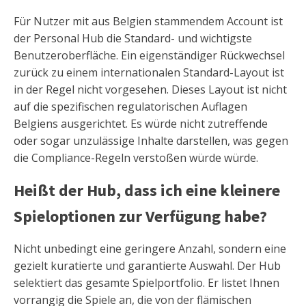
Für Nutzer mit aus Belgien stammendem Account ist
der Personal Hub die Standard- und wichtigste
Benutzeroberfläche. Ein eigenständiger Rückwechsel
zurück zu einem internationalen Standard-Layout ist
in der Regel nicht vorgesehen. Dieses Layout ist nicht
auf die spezifischen regulatorischen Auflagen
Belgiens ausgerichtet. Es würde nicht zutreffende
oder sogar unzulässige Inhalte darstellen, was gegen
die Compliance-Regeln verstoßen würde würde.
Heißt der Hub, dass ich eine kleinere
Spieloptionen zur Verfügung habe?
Nicht unbedingt eine geringere Anzahl, sondern eine
gezielt kuratierte und garantierte Auswahl. Der Hub
selektiert das gesamte Spielportfolio. Er listet Ihnen
vorrangig die Spiele an, die von der flämischen