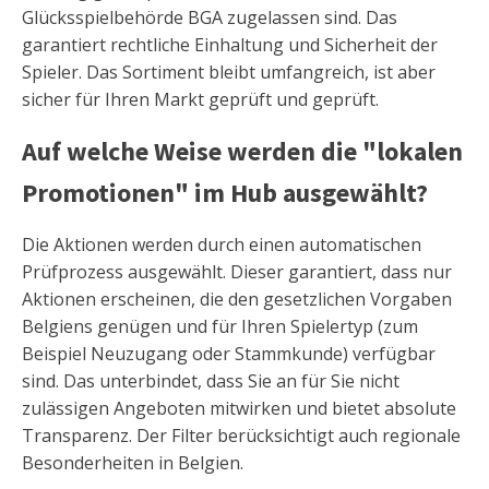
Glücksspielbehörde BGA zugelassen sind. Das
garantiert rechtliche Einhaltung und Sicherheit der
Spieler. Das Sortiment bleibt umfangreich, ist aber
sicher für Ihren Markt geprüft und geprüft.
Auf welche Weise werden die "lokalen
Promotionen" im Hub ausgewählt?
Die Aktionen werden durch einen automatischen
Prüfprozess ausgewählt. Dieser garantiert, dass nur
Aktionen erscheinen, die den gesetzlichen Vorgaben
Belgiens genügen und für Ihren Spielertyp (zum
Beispiel Neuzugang oder Stammkunde) verfügbar
sind. Das unterbindet, dass Sie an für Sie nicht
zulässigen Angeboten mitwirken und bietet absolute
Transparenz. Der Filter berücksichtigt auch regionale
Besonderheiten in Belgien.