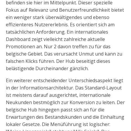
befinden sie hier im Mittelpunkt. Dieser spezielle
Fokus auf Relevanz und Benutzerfreundlichkeit bietet
ein weniger stark überwältigendes und ebenso
effizienteres Nutzererlebnis. Es orientiert sich am
tatsächlichen Anforderung. Ein internationales
Dashboard zeigt vielleicht zahlreiche aktuelle
Promotionen an. Nur 2 davon treffen zu für das
belgische Gebiet. Das verursacht Unmut und kann zu
falschen Klicks führen. Der Hub beseitigt dieses
belästigende Durcheinander gänzlich.
Ein weiterer entscheidender Unterschiedsaspekt liegt
in der Informationsarchitektur. Das Standard-Layout
ist meistens darauf ausgerichtet, internationale
Neukunden bestmöglich zur Konversion zu leiten. Der
belgische Hub hingegen passt sich an für die
Erwartungen des Bestandskunden und die Einhaltung
lokaler Gesetze. Die Menüführung ist logischer: