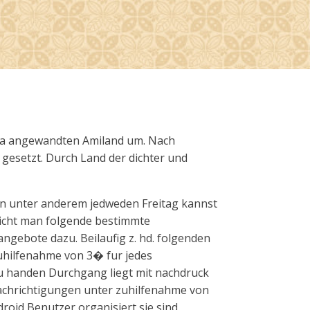
via angewandten Amiland um. Nach
gesetzt. Durch Land der dichter und
in unter anderem jedweden Freitag kannst
eicht man folgende bestimmte
ngebote dazu. Beilaufig z. hd. folgenden
zuhilfenahme von 3� fur jedes
u handen Durchgang liegt mit nachdruck
achrichtigungen unter zuhilfenahme von
roid Benutzer organisiert sie sind.