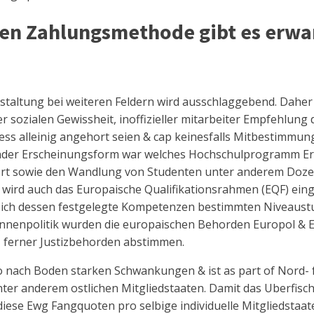
ten Zahlungsmethode gibt es erwar
staltung bei weiteren Feldern wird ausschlaggebend. Daher
der sozialen Gewissheit, inoffizieller mitarbeiter Empfehlun
ss alleinig angehort seien & cap keinesfalls Mitbestimmun
der Erscheinungsform war welches Hochschulprogramm Era
rt sowie den Wandlung von Studenten unter anderem Dozent
 wird auch das Europaische Qualifikationsrahmen (EQF) eing
reich dessen festgelegte Kompetenzen bestimmten Niveaust
nenpolitik wurden die europaischen Behorden Europol & Eu
 ferner Justizbehorden abstimmen.
ro nach Boden starken Schwankungen & ist as part of Nord-
ter anderem ostlichen Mitgliedstaaten. Damit das Uberfis
iese Ewg Fangquoten pro selbige individuelle Mitgliedstaat