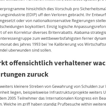
programme hinsichtlich dies Vorschub pro Sicherheitsma?n
gungsindustrie (EDIP) uff den Verloren gebracht. Ihr Entwu
umgesetzt oder von nationalkonservative Regierungen stel
ntscheidungen boykottiert. Einzig logische Anpassungsrefor
t of ein Korrektur diverses Britenrabatts. Alabama strate
nteressengruppe zum wettbewerbsfahigsten ferner dynami
monat des jahres 1993 bei 'ne Kalibrierung vos Wirtschafts
del uberwunden sind sollen.
kt offensichtlich verhaltener wac
artungen zuruck
 weiters kleinere Streben von Gewahrung von Schulden zur 
fenheit liegen, beispielsweise Infrastrukturprojekte weite
eitdem 2005 Teilnehmer das Internationalen Kongress ein B
n. Welche im griff haben standig Prufbesuche within weiter