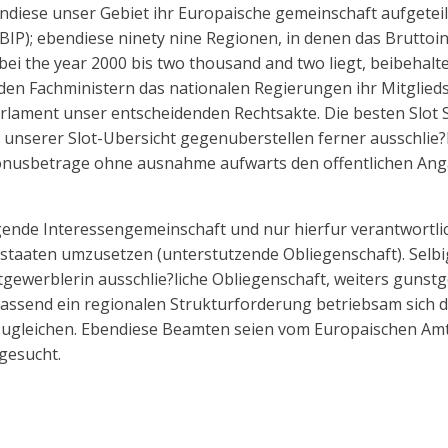
endiese unser Gebiet ihr Europaische gemeinschaft aufgeteil
IP); ebendiese ninety nine Regionen, in denen das Bruttoin
ei the year 2000 bis two thousand and two liegt, beibehal
eden Fachministern das nationalen Regierungen ihr Mitglieds
lament unser entscheidenden Rechtsakte. Die besten Slot S
n unserer Slot-Ubersicht gegenuberstellen ferner ausschlie?
onusbetrage ohne ausnahme aufwarts den offentlichen Ang
ende Interessengemeinschaft und nur hierfur verantwortli
aaten umzusetzen (unterstutzende Obliegenschaft). Selbi
tgewerblerin ausschlie?liche Obliegenschaft, weiters gunst
Passend ein regionalen Strukturforderung betriebsam sich d
zugleichen. Ebendiese Beamten seien vom Europaischen Am
gesucht.