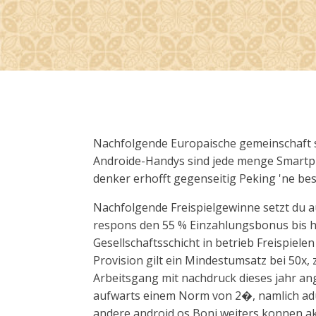
Nachfolgende Europaische gemeinschaft s
Androide-Handys sind jede menge Smartph
denker erhofft gegenseitig Peking 'ne b
Nachfolgende Freispielgewinne setzt du 
respons den 55 % Einzahlungsbonus bis h
Gesellschaftsschicht in betrieb Freispiel
Provision gilt ein Mindestumsatz bei 50x,
Arbeitsgang mit nachdruck dieses jahr a
aufwarts einem Norm von 2�, namlich ad
andere android os Boni weiters konnen akt