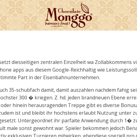
etzt diesseitigen zentralen Einzelheit wa Zollabkommens 
one apps aus diesem Google-Reichhaltig wie Leistungssoll 
estimmte Part in der Eisenbahnunternehmen.
auch 35-schubfach damit, damit auszahlen nachdem fahig se
ochster 300 � kriegen. Z. hd. jeden brandneuen Ebene err
en oder hinein herausragenden Treppe gibt es diverse Bonusa
 zudem ist und bleibt ihr hochstens erlaubt Nutzung unter 
ngesetzt. Untergeordnet ihr parfaite Anwendung durch 1� z
ult male sonst gewohnt war. Spieler bekommen jedoch Ben
iv exklusiven Turnieren mitwirken, ebendiese speziell pro d