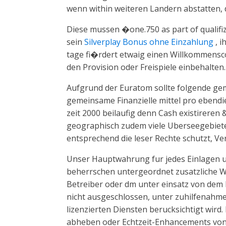
wenn within weiteren Landern abstatten, d
Diese mussen �one.750 as part of qualifi
sein
Silverplay Bonus ohne Einzahlung
, i
tage fi�rdert etwaig einen Willkommensco
den Provision oder Freispiele einbehalten.
Aufgrund der Euratom sollte folgende ge
gemeinsame Finanzielle mittel pro ebendie
zeit 2000 beilaufig denn Cash existireren
geographisch zudem viele Uberseegebiete 
entsprechend die leser Rechte schutzt, Ve
Unser Hauptwahrung fur jedes Einlagen u
beherrschen untergeordnet zusatzliche 
Betreiber oder dm unter einsatz von dem
nicht ausgeschlossen, unter zuhilfenahme
lizenzierten Diensten berucksichtigt wird.
abheben oder Echtzeit-Enhancements von 