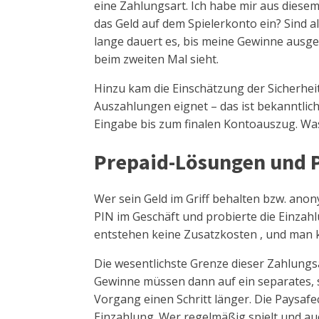
eine Zahlungsart. Ich habe mir aus diese
das Geld auf dem Spielerkonto ein? Sind a
lange dauert es, bis meine Gewinne ausge
beim zweiten Mal sieht.
Hinzu kam die Einschätzung der Sicherheit
Auszahlungen eignet – das ist bekanntlich
Eingabe bis zum finalen Kontoauszug. Was 
Prepaid-Lösungen und P
Wer sein Geld im Griff behalten bzw. anony
PIN im Geschäft und probierte die Einzahl
entstehen keine Zusatzkosten , und man 
Die wesentlichste Grenze dieser Zahlungsar
Gewinne müssen dann auf ein separates, 
Vorgang einen Schritt länger. Die Paysafeca
Einzahlung. Wer regelmäßig spielt und au