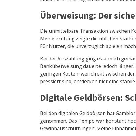
Überweisung: Der siche
Die unmittelbare Transaktion zwischen K
Meine Prüfung zeigte die üblichen Stärke
Für Nutzer, die unverzüglich spielen möcht
Bei der Auszahlung ging es ähnlich gemäc
Banküberweisung dauerte jedoch länger. I
geringen Kosten, weil direkt zwischen de
pressiert sind, entdecken hier eine stabil
Digitale Geldbörsen: Sc
Bei den digitalen Geldbörsen hat Gamblori
genommen. Das Tempo war konstant hoch. 
Gewinnausschüttungen: Meine Einnahmen l