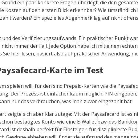
m Grund ein paar konkrete Fragen überlegt, die den gesamt
lle Kosten auf den ersten Blick erkennbar? Wie umständlich i
zahlt werden? Ein spezielles Augenmerk lag auf nicht offen
 und des Verifizierungsaufwands. Ein praktischer Punkt war
 nicht immer der Fall. Jede Option habe ich mit einem echten
Sie hier lesen, basiert also auf praktischer Anwendung, nic
aysafecard-Karte im Test
m spielen will, für den sind Prepaid-Karten wie die Paysafec
ung. Der Prozess ist einfacher kaum möglich: PIN eingeben, u
kann nur das verbrauchen, was man zuvor eingezahlt hat.
t zeigte sich aber klar zutage: Mit der Paysafecard ist es 
schon bestätigtes Konto wie eine E-Wallet bzw. das Bankk
rd ist deshalb perfekt für Einsteiger, für disziplinierte Bud
ch Gewinne abheben will, findet sie aufgrund des mangelnd