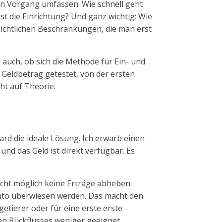
en Vorgang umfassen. Wie schnell geht
st die Einrichtung? Und ganz wichtig: Wie
sichtlichen Beschränkungen, die man erst
 auch, ob sich die Methode für Ein- und
 Geldbetrag getestet, von der ersten
ht auf Theorie.
ard die ideale Lösung. Ich erwarb einen
nd das Geld ist direkt verfügbar. Es
nicht möglich keine Erträge abheben.
onto überwiesen werden. Das macht den
getierer oder für eine erste erste
en Rückflusses weniger geeignet.