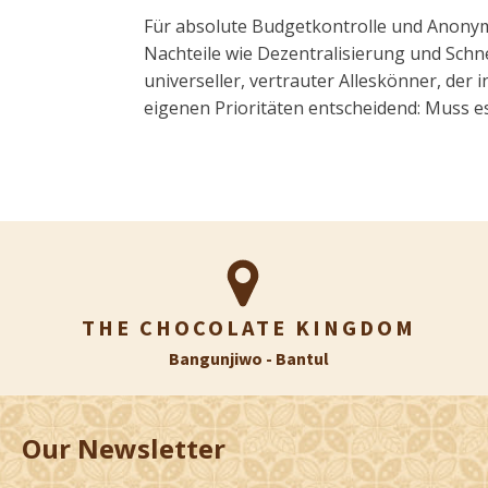
Für absolute Budgetkontrolle und Anonymit
Nachteile wie Dezentralisierung und Schnel
universeller, vertrauter Alleskönner, der i
eigenen Prioritäten entscheidend: Muss e
THE CHOCOLATE KINGDOM
Bangunjiwo - Bantul
Our Newsletter