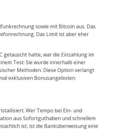
funkrechnung sowie mit Bitcoin aus. Das
lefonrechnung. Das Limit ist aber eher
C getauscht hatte, war die Einzahlung im
inem Test: Sie wurde innerhalb einer
sischer Methoden. Diese Option verlangt
hmal exklusiven Bonusangeboten.
stallisiert. Wer Tempo bei Ein- und
bination aus Sofortguthaben und schnellem
ächlich ist, ist die Banküberweisung eine