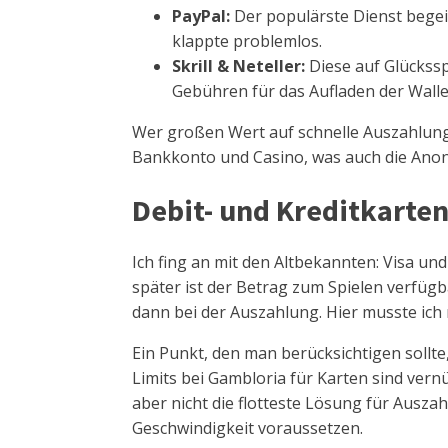
PayPal:
Der populärste Dienst begei
klappte problemlos.
Skrill & Neteller:
Diese auf Glückssp
Gebühren für das Aufladen der Wallet
Wer großen Wert auf schnelle Auszahlunge
Bankkonto und Casino, was auch die Anony
Debit- und Kreditkarten
Ich fing an mit den Altbekannten: Visa un
später ist der Betrag zum Spielen verfügb
dann bei der Auszahlung. Hier musste ich
Ein Punkt, den man berücksichtigen sollte
Limits bei Gambloria für Karten sind vern
aber nicht die flotteste Lösung für Auszah
Geschwindigkeit voraussetzen.