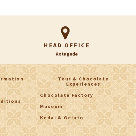
HEAD OFFICE
Kotagede
irmation
Tour & Chocolate
Experiences
Chocolate Factory
ditions
Museum
g
Kedai & Gelato