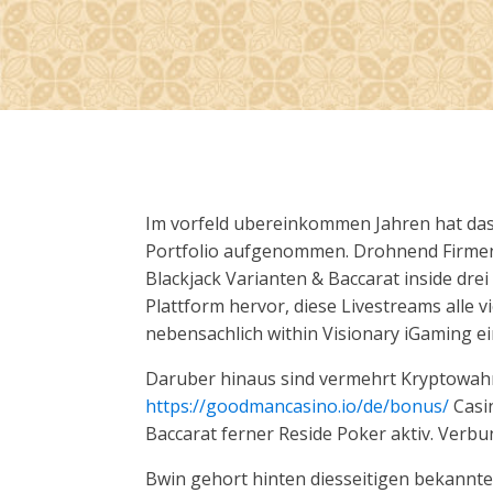
Im vorfeld ubereinkommen Jahren hat dasj
Portfolio aufgenommen. Drohnend Firmenw
Blackjack Varianten & Baccarat inside dr
Plattform hervor, diese Livestreams alle 
nebensachlich within Visionary iGaming 
Daruber hinaus sind vermehrt Kryptowahrun
https://goodmancasino.io/de/bonus/
Casi
Baccarat ferner Reside Poker aktiv. Verbu
Bwin gehort hinten diesseitigen bekannte