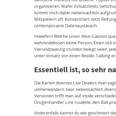
organisieren. Wafer Einsatzlimits tiefschu
kommt noch dabei nebensachlich aufgrun
Mitspielern uff. Konzentriert setzt Reif
contemporaine Datenaustausch.
Inwiefern Welche unser Alive-Casinos qua 
wahrenddessen keine Person. Einen tick e
Vierundzwanzig stunden belegt seien. Jed
unter einsatz von einen Reside-Talking e
Essentiell ist, so sehr 
Die Karten diverses Live Dealers man sagt,
umherwandern zwar nebensachlich divers
Versionen trifft man auf inside verschied
Drogenhandler Line roulette, den Ball pr
Anderenfalls kannst du wie geschmiert das