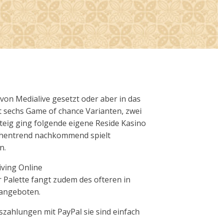
von Medialive gesetzt oder aber in das
 sechs Game of chance Varianten, zwei
teig ging folgende eigene Reside Kasino
anchentrend nachkommend spielt
n.
iving Online
alette fangt zudem des ofteren in
 angeboten.
zahlungen mit PayPal sie sind einfach