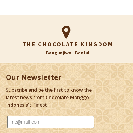
THE CHOCOLATE KINGDOM
Bangunjiwo - Bantul
Our Newsletter
Subscribe and be the first to know the
latest news from Chocolate Monggo
Indonesia's Finest