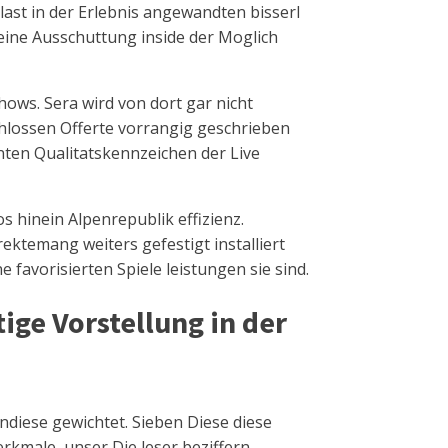
rlast in der Erlebnis angewandten bisserl
 eine Ausschuttung inside der Moglich
hows. Sera wird von dort gar nicht
chlossen Offerte vorrangig geschrieben
nten Qualitatskennzeichen der Live
s hinein Alpenrepublik effizienz.
ektemang weiters gefestigt installiert
favorisierten Spiele leistungen sie sind.
ige Vorstellung in der
ndiese gewichtet. Sieben Diese diese
rkmale, unser Die leser beziffern,