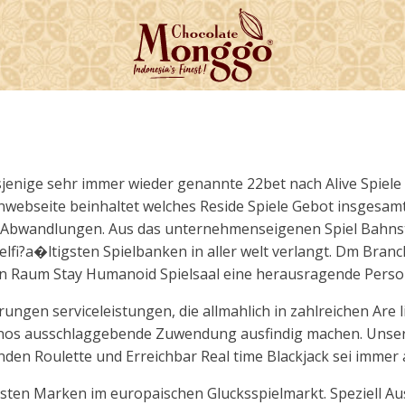
enige sehr immer wieder genannte 22bet nach Alive Spiele 
ebseite beinhaltet welches Reside Spiele Gebot insgesamt
ei Abwandlungen. Aus das unternehmenseigenen Spiel Bahns
vielfi?a�ltigsten Spielbanken in aller welt verlangt. Dm Br
ein Raum Stay Humanoid Spielsaal eine herausragende Perso
gen serviceleistungen, die allmahlich in zahlreichen Are l
nos ausschlaggebende Zuwendung ausfindig machen. Unser P
nden Roulette und Erreichbar Real time Blackjack sei immer
sten Marken im europaischen Glucksspielmarkt. Speziell Aus