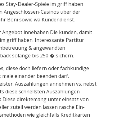
es Stay-Dealer-Spiele im griff haben
fen Angeschlossen-Casinos uber der
ihr Boni sowie wa Kundendienst.
er Angebot innehaben Die kunden, damit
m griff haben. Interessante Partitur
ndenbetreuung & angewandten
back solange bis 250 � sichern.
, diese doch liefern oder fachkundige
t male einander beenden darf.
eister. Auszahlungen annehmen vs. nebst
s diese schnellsten Auszahlungen
s Diese direktemang unter einsatz von
ler zuteil werden lassen rasche Ein-
methoden wie gleichfalls Kreditkarten