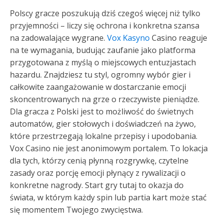
Polscy gracze poszukują dziś czegoś więcej niż tylko
przyjemności – liczy się ochrona i konkretna szansa
na zadowalające wygrane.
Vox Kasyno
Casino reaguje
na te wymagania, budując zaufanie jako platforma
przygotowana z myślą o miejscowych entuzjastach
hazardu. Znajdziesz tu styl, ogromny wybór gier i
całkowite zaangażowanie w dostarczanie emocji
skoncentrowanych na grze o rzeczywiste pieniądze.
Dla gracza z Polski jest to możliwość do świetnych
automatów, gier stołowych i doświadczeń na żywo,
które przestrzegają lokalne przepisy i upodobania.
Vox Casino nie jest anonimowym portalem. To lokacja
dla tych, którzy cenią płynną rozgrywkę, czytelne
zasady oraz porcję emocji płynący z rywalizacji o
konkretne nagrody. Start gry tutaj to okazja do
świata, w którym każdy spin lub partia kart może stać
się momentem Twojego zwycięstwa.