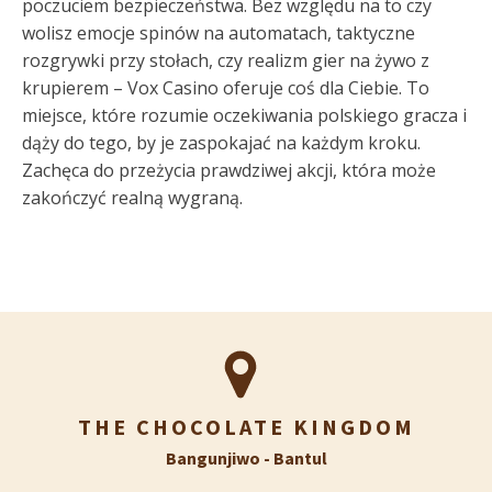
poczuciem bezpieczeństwa. Bez względu na to czy
wolisz emocje spinów na automatach, taktyczne
rozgrywki przy stołach, czy realizm gier na żywo z
krupierem – Vox Casino oferuje coś dla Ciebie. To
miejsce, które rozumie oczekiwania polskiego gracza i
dąży do tego, by je zaspokajać na każdym kroku.
Zachęca do przeżycia prawdziwej akcji, która może
zakończyć realną wygraną.
THE CHOCOLATE KINGDOM
Bangunjiwo - Bantul