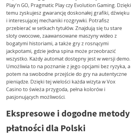
Play'n GO, Pragmatic Play czy Evolution Gaming. Dzięki
temu zyskujesz gwarancję doskonałej grafiki, dźwięku
i interesującej mechaniki rozgrywki. Potrafisz
przebierać w setkach tytułów. Znajdują się tu stare
sloty owocowe, zaawansowane maszyny wideo z
bogatymi historiami, a także gry z rosnącymi
jackpotami, gdzie jedna spina może przeobrazić
wszystko. Każdy automat dostępny jest w wersji demo.
Umożliwia to na poznanie z jego opcjami bez ryzyka, a
potem na swobodne przejście do gry na autentyczne
pieniądze. Dzięki tej wielości każda wizyta w Vox
Casino to świeża przygoda, pełna kolorów i
pasjonujących możliwości.
Ekspresowe i dogodne metody
płatności dla Polski