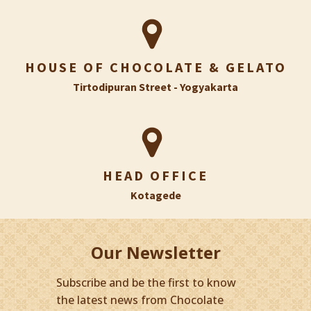
HOUSE OF CHOCOLATE & GELATO
Tirtodipuran Street - Yogyakarta
HEAD OFFICE
Kotagede
Our Newsletter
Subscribe and be the first to know
the latest news from Chocolate