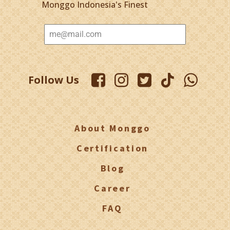
Monggo Indonesia's Finest
Follow Us
About Monggo
Certification
Blog
Career
FAQ