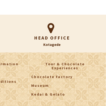
HEAD OFFICE
Kotagede
irmation
Tour & Chocolate
Experiences
Chocolate Factory
ditions
Museum
g
Kedai & Gelato