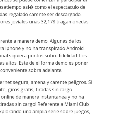
pasatiempo asi� como el espectaculo de
edas regalado carente ser descargado.
dores joviales unas 32,178 tragamonedas
erente a manera demo. Algunas de los
ra iphone y no ha transpirado Android.
onal siquiera puntos sobre fidelidad. Los
as altos. Este de el forma demo es poner
o conveniente sobra adelante.
ernet segura, amena y carente peligros. Si
, giros gratis, tiradas sin cargo
o online de manera instantanea y no ha
tiradas sin cargo! Referente a Miami Club
xplorando una amplia serie sobre juegos,