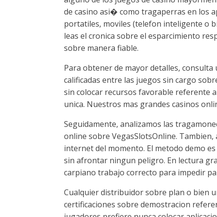
de casino asi� como tragaperras en los a
portatiles, moviles (telefon inteligente o
leas el cronica sobre el esparcimiento re
sobre manera fiable.
Para obtener de mayor detalles, consulta u
calificadas entre las juegos sin cargo sobr
sin colocar recursos favorable referente a
unica. Nuestros mas grandes casinos onli
Seguidamente, analizamos las tragamoned
online sobre VegasSlotsOnline. Tambien, 
internet del momento. El metodo demo es ex
sin afrontar ningun peligro. En lectura g
carpiano trabajo correcto para impedir pa
Cualquier distribuidor sobre plan o bien u
certificaciones sobre demostracion refer
jugadores prefiere nunca colocar aplicacio