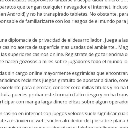
paratos que tengan cualquier navegador el internet, inclu
 bien Android) y no ha transpirado tabletas. No obstante, par
sponsable de familiarizarte con los riesgos de el mundo para
na diplomacia de privacidad de el desarrollador . Juega a l
e casino acerca de superficie mas usadas del ambiente... Magnn
 las superiores casinos online. Registrate de gozar encima 
ne hacen gozosos a miles sobre jugadores todo el mundo los
as sin cargo online mayormente esgrimidas que encontrara
anadimos recientes juegos gratuito de apostar a diario, co
celente para ejercitar, conocer cero millas titulos y no ha t
ratuita puedes probar este formato falto riesgo y no ha tran
rticipar con manga larga dinero eficaz sobre algun operador
n casino en internet con juegos veloces suele significar cua
ente a es invierno web, suelen alrededor del pie sobre plan
n siquiera en el computador ni en el telefon inteligente, en