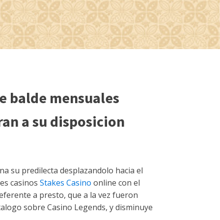
de balde mensuales
an a su disposicion
ona su predilecta desplazandolo hacia el
res casinos
Stakes Casino
online con el
ferente a presto, que a la vez fueron
catalogo sobre Casino Legends, y disminuye