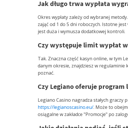
Jak długo trwa wypłata wygr
Okres wypłaty zależy od wybranej metody.
zająć od 1 do 5 dni roboczych. Istotne jes
jest duża i wymusza dodatkowej kontroli.
Czy występuje limit wypłat 
Tak. Znaczna część kasyn online, w tym Le
danym okresie, znajdziesz w regulaminie k
poznać.
Czy Legiano oferuje program 
Legiano Casino nagradza stałych graczy pr
https://legianoscasino.eu/
. Może to obejm
osiągalne w zakładce "Promocje" po zalog
Jakie działania podjąć, jeśli 