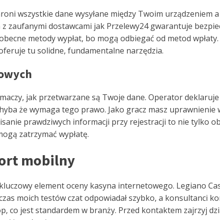
chroni wszystkie dane wysyłane między Twoim urządzeniem a
cja z zaufanymi dostawcami jak Przelewy24 gwarantuje bezpi
obecne metody wypłat, bo mogą odbiegać od metod wpłaty. 
oferuje tu solidne, fundamentalne narzędzia.
bowych
maczy, jak przetwarzane są Twoje dane. Operator deklaruje 
chyba że wymaga tego prawo. Jako gracz masz uprawnienie w
isanie prawdziwych informacji przy rejestracji to nie tylk
mogą zatrzymać wypłatę.
fort mobilny
 kluczowy element oceny kasyna internetowego. Legiano Ca
zas moich testów czat odpowiadał szybko, a konsultanci ko
, co jest standardem w branży. Przed kontaktem zajrzyj dzi