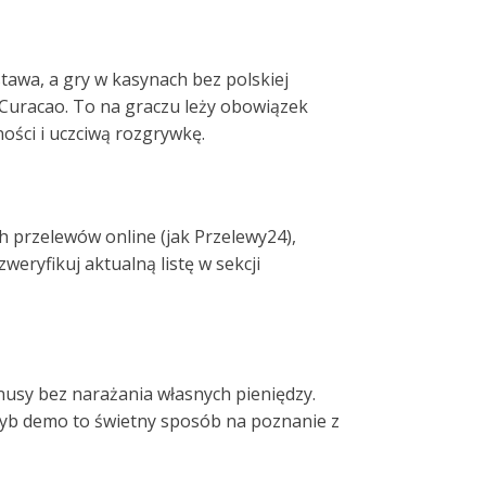
tawa, a gry w kasynach bez polskiej
ą Curacao. To na graczu leży obowiązek
ości i uczciwą rozgrywkę.
h przelewów online (jak Przelewy24),
weryfikuj aktualną listę w sekcji
nusy bez narażania własnych pieniędzy.
Tryb demo to świetny sposób na poznanie z