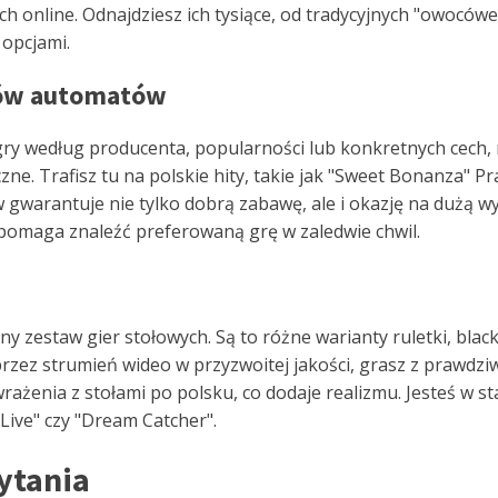
h online. Odnajdziesz ich tysiące, od tradycyjnych "owoców
 opcjami.
stów automatów
ry według producenta, popularności lub konkretnych cech, n
e. Trafisz tu na polskie hity, takie jak "Sweet Bonanza" Pr
ów gwarantuje nie tylko dobrą zabawę, ale i okazję na dużą
omaga znaleźć preferowaną grę w zaledwie chwil.
y zestaw gier stołowych. Są to różne warianty ruletki, blac
 przez strumień wideo w przyzwoitej jakości, grasz z prawdz
żenia z stołami po polsku, co dodaje realizmu. Jesteś w stan
Live" czy "Dream Catcher".
ytania