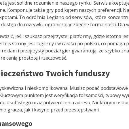
etą jest solidne rozumienie naszego rynku. Serwis akceptuj
ne. Komponuje także gry pod kątem naszych preferencji. Naj
kpotami. To odróżnia Legiano od serwisów, które koncentru
dostęp do rozrywki, ograniczając zbędne formalności. Dla wi
zić, jeśli szukasz przejrzystej platformy, gdzie istotna jes
ejs strony jest logiczny i w całości po polsku, co pomaga 
klam i przejrzysty podział gier gwarantują, że szybko znajd
re cenią prostotę i rzeczowość.
pieczeństwo Twoich funduszy
 błyskawiczna i nieskomplikowana. Musisz podać podstawowe 
. Kluczowym punktem jest weryfikacja tożsamości, typowy w
odu osobistego oraz potwierdzenia adresu. Niektórym osobo
o gracza, jak i kasyno przed przestępstwami.
inansowego