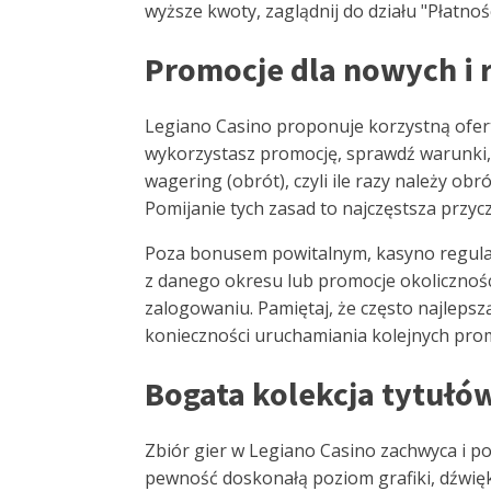
wyższe kwoty, zaglądnij do działu "Płatnoś
Promocje dla nowych i 
Legiano Casino proponuje korzystną ofert
wykorzystasz promocję, sprawdź warunki, 
wagering (obrót), czyli ile razy należy ob
Pomijanie tych zasad to najczęstsza przy
Poza bonusem powitalnym, kasyno regular
z danego okresu lub promocje okolicznośc
zalogowaniu. Pamiętaj, że często najlepsz
konieczności uruchamiania kolejnych prom
Bogata kolekcja tytułów
Zbiór gier w Legiano Casino zachwyca i po
pewność doskonałą poziom grafiki, dźwięk