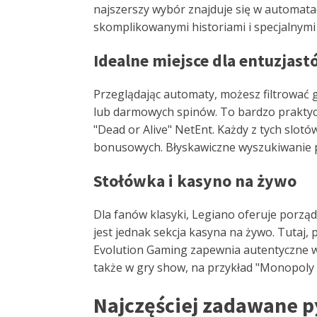
najszerszy wybór znajduje się w automatac
skomplikowanymi historiami i specjalnymi
Idealne miejsce dla entuzja
Przeglądając automaty, możesz filtrować g
lub darmowych spinów. To bardzo praktyczn
"Dead or Alive" NetEnt. Każdy z tych slot
bonusowych. Błyskawiczne wyszukiwanie p
Stołówka i kasyno na żywo
Dla fanów klasyki, Legiano oferuje porządn
jest jednak sekcja kasyna na żywo. Tutaj,
Evolution Gaming zapewnia autentyczne wra
także w gry show, na przykład "Monopoly 
Najczęściej zadawane p