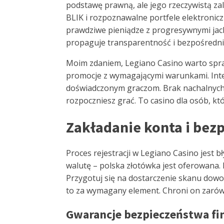
podstawę prawną, ale jego rzeczywistą zal
BLIK i rozpoznawalne portfele elektronicz
prawdziwe pieniądze z progresywnymi jac
propaguje transparentność i bezpośredni 
Moim zdaniem, Legiano Casino warto sprawd
promocje z wymagającymi warunkami. Interf
doświadczonym graczom. Brak nachalnych re
rozpoczniesz grać. To casino dla osób, któ
Zakładanie konta i bez
Proces rejestracji w Legiano Casino jest
walutę – polska złotówka jest oferowana
Przygotuj się na dostarczenie skanu dow
to za wymagany element. Chroni on zarówn
Gwarancje bezpieczeństwa f