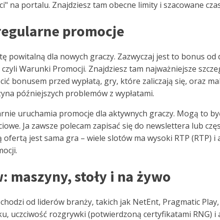
ci" na portalu. Znajdziesz tam obecne limity i szacowane cza
regularne promocje
ę powitalną dla nowych graczy. Zazwyczaj jest to bonus od
czyli Warunki Promocji. Znajdziesz tam najważniejsze szcz
rócić bonusem przed wypłatą, gry, które zaliczają się, oraz
czyna późniejszych problemów z wypłatami.
nie uruchamia promocje dla aktywnych graczy. Mogą to być
iowe. Ja zawsze polecam zapisać się do newslettera lub cz
ą ofertą jest sama gra – wiele slotów ma wysoki RTP (RTP) 
ocji.
: maszyny, stoły i na żywo
chodzi od liderów branży, takich jak NetEnt, Pragmatic Play,
u, uczciwość rozgrywki (potwierdzoną certyfikatami RNG) i