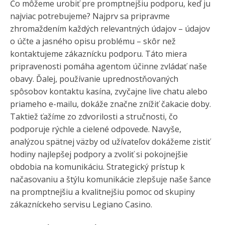
Čo môžeme urobiť pre promptnejšiu podporu, keď ju
najviac potrebujeme? Najprv sa pripravme
zhromaždením každých relevantných údajov – údajov
o účte a jasného opisu problému – skôr než
kontaktujeme zákaznícku podporu. Táto miera
pripravenosti pomáha agentom účinne zvládať naše
obavy. Ďalej, používanie uprednostňovaných
spôsobov kontaktu kasína, zvyčajne live chatu alebo
priameho e-mailu, dokáže značne znížiť čakacie doby.
Taktiež ťažíme zo zdvorilosti a stručnosti, čo
podporuje rýchle a cielené odpovede. Navyše,
analýzou spätnej väzby od užívateľov dokážeme zistiť
hodiny najlepšej podpory a zvoliť si pokojnejšie
obdobia na komunikáciu. Strategický prístup k
načasovaniu a štýlu komunikácie zlepšuje naše šance
na promptnejšiu a kvalitnejšiu pomoc od skupiny
zákazníckeho servisu Legiano Casino.