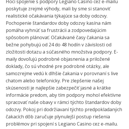
Hoci spojenie s podpory Legiano Casino cez e-mailu
poskytuje zrejmé výhody, mali by sme si stanoviť
realistické očakávania týkajúce sa doby odozvy.
Pochopenie štandardov doby odozvy kasína nám
pomáha vyhnúť sa frustrácii a zodpovedajúcim
spôsobom plánovať. Očakávané časy čakania sa
bežne pohybujú od 24 do 48 hodín v závislosti od
zložitosti dotazu a súčasného množstva podpory. E-
maily dovoľujú podrobné objasnenia a priložené
doklady, čo sú vhodné pre podrobné otázky, ale
samozrejme vedú k dlhšie čakania v porovnaní s live
chatom alebo telefonicky. Pre zlepšenie našej
skúsenosti je najlepšie zabezpečiť jasné a krátke
informácie predom, aby tím podpory mohol efektívne
spracovať naše obavy v rámci týchto štandardov doby
odozvy. Pokoj pri dodržiavaní týchto predpokladaných
čakacích dôb zaručuje plynulejší postup riešenia
problémov pri spojení s Legiano Casino cez e-mailu.