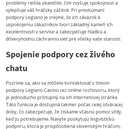
problémy riešila okamžite, čím zvyšuje spokojnosť a
vylepšuje váš hráčsky zážitok. Pri preskúmaní
podpory Legiano je zrejmé, že ich záväzok k
uspokojeniu zákazníkov tvorí základný kameň ich
excelentnosti v servise a zabezpečuje hladkú a
dôveryhodnú záchrannú sieť pre všetky vaše starosti.
Spojenie podpory cez živého
chatu
Pozrime sa, ako sa môžete kontaktovať s tímom
podpory Legiano Casino cez online rozhovoru, ktorý
je jednoducho prístupný na ich internetovej stránke.
Táto funkcia je dostupná takmer počas celej otváracej
doby, čo zabezpečuje, že získame včasnú pomoc vždy,
keď ju potrebujeme. Navyše poskytujú lingvistickú
podporu, ktorá je prispôsobená slovenským hráčom,