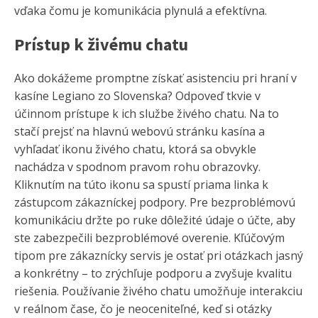
vďaka čomu je komunikácia plynulá a efektívna.
Prístup k živému chatu
Ako dokážeme promptne získať asistenciu pri hraní v
kasíne Legiano zo Slovenska? Odpoveď tkvie v
účinnom prístupe k ich službe živého chatu. Na to
stačí prejsť na hlavnú webovú stránku kasína a
vyhľadať ikonu živého chatu, ktorá sa obvykle
nachádza v spodnom pravom rohu obrazovky.
Kliknutím na túto ikonu sa spustí priama linka k
zástupcom zákazníckej podpory. Pre bezproblémovú
komunikáciu držte po ruke dôležité údaje o účte, aby
ste zabezpečili bezproblémové overenie. Kľúčovým
tipom pre zákaznícky servis je ostať pri otázkach jasný
a konkrétny – to zrýchľuje podporu a zvyšuje kvalitu
riešenia. Používanie živého chatu umožňuje interakciu
v reálnom čase, čo je neoceniteľné, keď si otázky