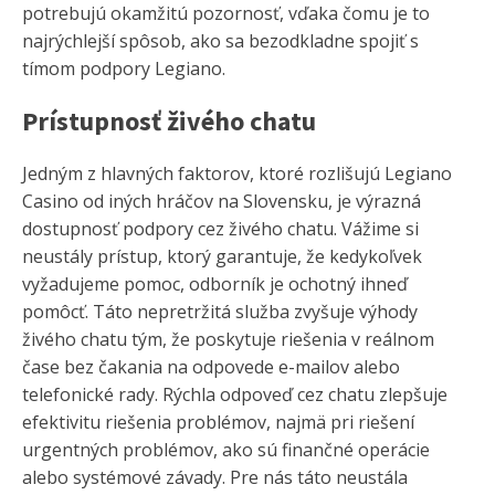
potrebujú okamžitú pozornosť, vďaka čomu je to
najrýchlejší spôsob, ako sa bezodkladne spojiť s
tímom podpory Legiano.
Prístupnosť živého chatu
Jedným z hlavných faktorov, ktoré rozlišujú Legiano
Casino od iných hráčov na Slovensku, je výrazná
dostupnosť podpory cez živého chatu. Vážime si
neustály prístup, ktorý garantuje, že kedykoľvek
vyžadujeme pomoc, odborník je ochotný ihneď
pomôcť. Táto nepretržitá služba zvyšuje výhody
živého chatu tým, že poskytuje riešenia v reálnom
čase bez čakania na odpovede e-mailov alebo
telefonické rady. Rýchla odpoveď cez chatu zlepšuje
efektivitu riešenia problémov, najmä pri riešení
urgentných problémov, ako sú finančné operácie
alebo systémové závady. Pre nás táto neustála