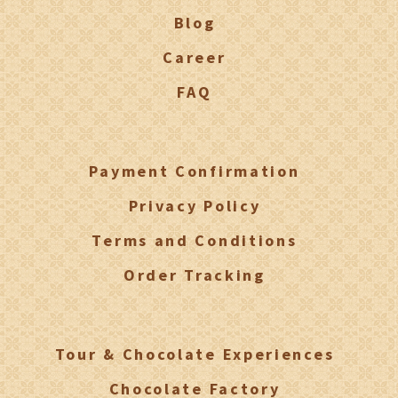
Blog
Career
FAQ
Payment Confirmation
Privacy Policy
Terms and Conditions
Order Tracking
Tour & Chocolate Experiences
Chocolate Factory