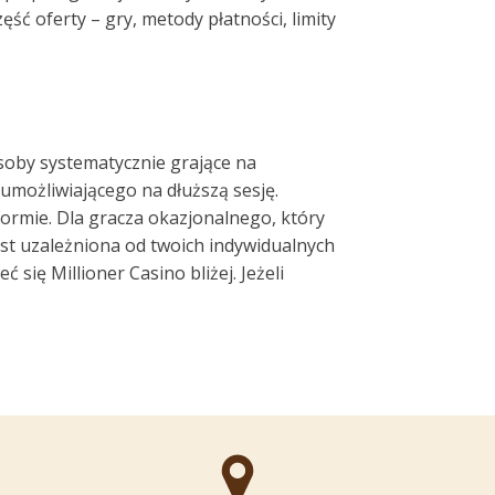
ść oferty – gry, metody płatności, limity
osoby systematycznie grające na
umożliwiającego na dłuższą sesję.
formie. Dla gracza okazjonalnego, który
jest uzależniona od twoich indywidualnych
się Millioner Casino bliżej. Jeżeli