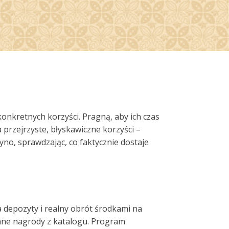
konkretnych korzyści. Pragną, aby ich czas
 przejrzyste, błyskawiczne korzyści –
yno, sprawdzając, co faktycznie dostaje
a depozyty i realny obrót środkami na
nne nagrody z katalogu. Program