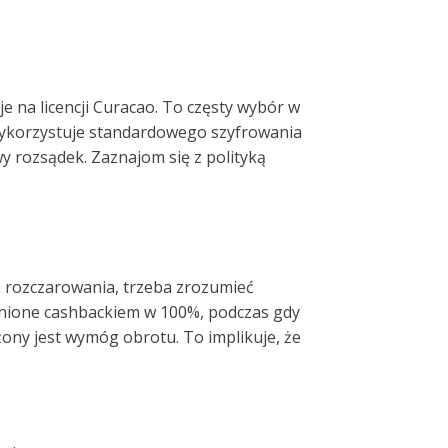
je na licencji Curacao. To częsty wybór w
a wykorzystuje standardowego szyfrowania
 rozsądek. Zaznajom się z polityką
ąć rozczarowania, trzeba zrozumieć
dnione cashbackiem w 100%, podczas gdy
ożony jest wymóg obrotu. To implikuje, że