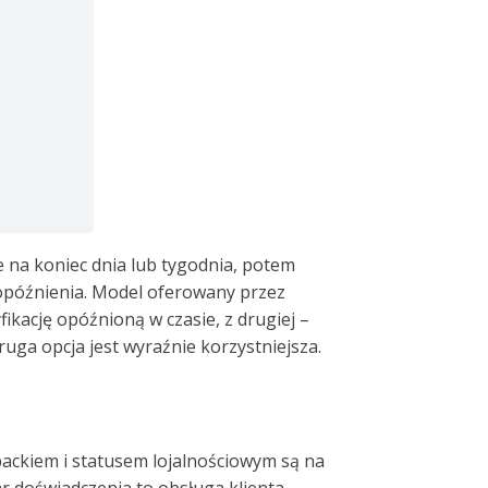
 na koniec dnia lub tygodnia, potem
 opóźnienia. Model oferowany przez
fikację opóźnioną w czasie, z drugiej –
uga opcja jest wyraźnie korzystniejsza.
hbackiem i statusem lojalnościowym są na