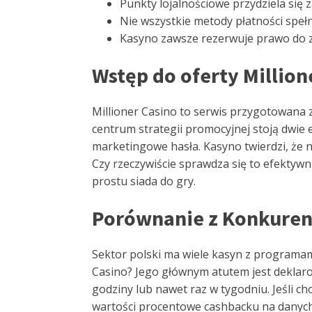
Punkty lojalnościowe przydziela się 
Nie wszystkie metody płatności spełn
Kasyno zawsze rezerwuje prawo do 
Wstęp do oferty Million
Millioner Casino to serwis przygotowana z
centrum strategii promocyjnej stoją dwie
marketingowe hasła. Kasyno twierdzi, że na
Czy rzeczywiście sprawdza się to efektywn
prostu siada do gry.
Porównanie z Konkuren
Sektor polski ma wiele kasyn z programam
Casino? Jego głównym atutem jest deklar
godziny lub nawet raz w tygodniu. Jeśli c
wartości procentowe cashbacku na danych 