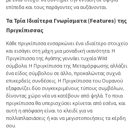
επίπεδα και τους παράγοντες να αυξάνονται.
Τα Τρία Ιδιαίτερα Γνωρίσματα (Features) της
Πριγκίπισσας
Κάθε πριγκίπισσα ενσαρκώνει ένα ιδιαίτερο στοιχείο
και εισάγει στη μάχη μια μοναδική ικανότητα. Η
Πριγκίπισσα της Αγάπης γεννάει τυχαία Wild
σύμβολα. Η Πριγκίπισσα της Μεταμόρφωσης αλλάζει
ένα είδος σύμβολου σε άλλο, προκαλώντας συχνά
επικερδείς συνδέσεις. Η Πριγκίπισσα του Ουρανού
εξαφανίζει δύο συγκεκριμένους τύπους συμβόλων,
δίνοντας χώρο νέα να κατέβουν από ψηλά. Το ποια
πριγκίπισσα θα υπερισχύσει κρίνεται από εσένα, και
αυτή η απόφαση είναι το κλειδί για να
πολλαπλασιάσεις ή και να μεγιστοποιήσεις τα κέρδη
σου.