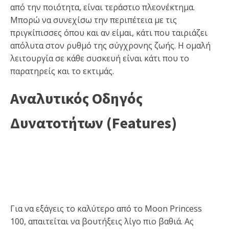
απόλυτα στον ρυθμό της σύγχρονης ζωής. Η ομαλή
λειτουργία σε κάθε συσκευή είναι κάτι που το
παρατηρείς και το εκτιμάς.
Αναλυτικός Οδηγός
Δυνατοτήτων (Features)