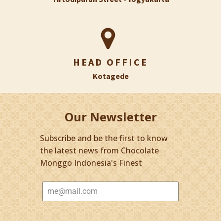
να λάμπει τόσο έντονα στον ουρανό των ελληνικών
online casino.
THE CHOCOLATE KINGDOM
Bangunjiwo - Bantul
HOUSE OF CHOCOLATE & GELATO
Tirtodipuran Street - Yogyakarta