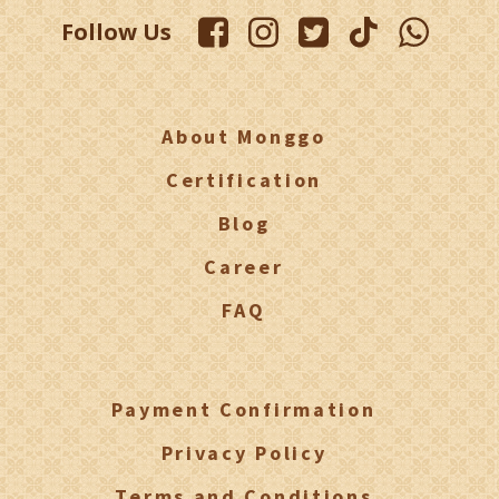
HEAD OFFICE
Kotagede
Our Newsletter
Subscribe and be the first to know
the latest news from Chocolate
Monggo Indonesia's Finest