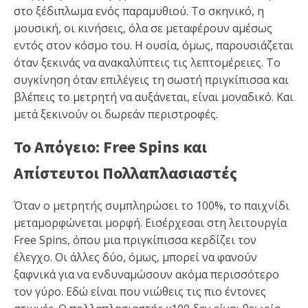
στο ξέδιπλωμα ενός παραμυθιού. Το σκηνικό, η
μουσική, οι κινήσεις, όλα σε μεταφέρουν αμέσως
εντός στον κόσμο του. Η ουσία, όμως, παρουσιάζεται
όταν ξεκινάς να ανακαλύπτεις τις λεπτομέρειες. Το
συγκίνηση όταν επιλέγεις τη σωστή πριγκίπισσα και
βλέπεις το μετρητή να αυξάνεται, είναι μοναδικό. Και
μετά ξεκινούν οι δωρεάν περιστροφές.
Το Απόγειο: Free Spins και
Απίστευτοι Πολλαπλασιαστές
Όταν ο μετρητής συμπληρώσει το 100%, το παιχνίδι
μεταμορφώνεται μορφή. Εισέρχεσαι στη λειτουργία
Free Spins, όπου μια πριγκίπισσα κερδίζει τον
έλεγχο. Οι άλλες δύο, όμως, μπορεί να φανούν
ξαφνικά για να ενδυναμώσουν ακόμα περισσότερο
τον γύρο. Εδώ είναι που νιώθεις τις πιο έντονες