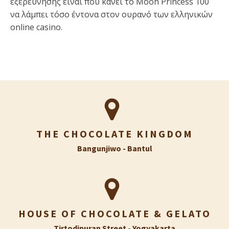
εκατοντάδες μονοπάτια για επιτυχία σε κάθε
περιστροφή.
Διαδραστική Στρατηγική:
Η ανάθεση
πριγκίπισσας και η διαχείριση του μετρητή
προσθέτουν ένα στοιχείο σκέψης. Δεν είσαι
παθητικός παρατηρητής. Είσαι ο πιλότος.
Εκρηκτική Κλιμάκωση Κερδών:
Ο μηχανισμός
των αυξανόμενων πολλαπλασιαστών στις Free
Spins μπορεί να οδηγήσει σε εκρηκτικά κέρδη.
Στα περισσότερα κλασικά slots, αυτή η
δυνατότητα είναι πολύ πιο περιορισμένη.
Το συνολικό αίσθημα είναι ότι κάθε συνεδρία έχει
μια αρχή, μια μέση και ένα τέλος. Έχει τη δική της
μικρή ιστορία. Δεν είναι απλώς μια σειρά από
τυχαίες περιστροφές. Είναι μια μικροσκοπική
εξερεύνηση. Και αυτή ακριβώς η αίσθηση της
εξερεύνησης είναι που κάνει το Moon Princess 100