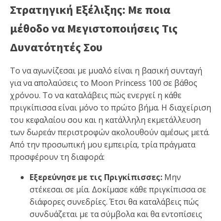
Στρατηγική Εξέλιξης: Με ποια
μέθοδο να Μεγιστοποιήσεις Τις
Δυνατότητές Σου
Το να αγωνίζεσαι με μυαλό είναι η βασική συνταγή
για να απολαύσεις το Moon Princess 100 σε βάθος
χρόνου. Το να καταλάβεις πώς ενεργεί η κάθε
πριγκίπισσα είναι μόνο το πρώτο βήμα. Η διαχείριση
του κεφαλαίου σου και η κατάλληλη εκμετάλλευση
των δωρεάν περιστροφών ακολουθούν αμέσως μετά.
Από την προσωπική μου εμπειρία, τρία πράγματα
προσφέρουν τη διαφορά:
Εξερεύνησε με τις Πριγκίπισσες:
Μην
στέκεσαι σε μία. Δοκίμασε κάθε πριγκίπισσα σε
διάφορες συνεδρίες. Έτσι θα καταλάβεις πώς
συνδυάζεται με τα σύμβολα και θα εντοπίσεις