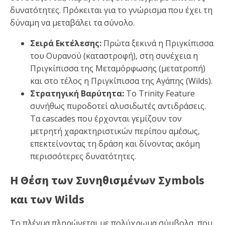
τοποθετούνται στο καθέβασό σου. Το παρόν
εγχειρίδιο προήλθε από ώρες παιχνιδιού και
παρατήρησης, και φιλτράρει τις ανεπαίσθητες
αποχρώσεις που διακρίνουν μια αποδοτική
συνεδρία από μια αξέχαστη.
Trinity Feature: Η Απόλυτη
Αλληλεπίδραση
Ετούτο είναι το πιο αποτελεσματικό μέσο στο
απόθεμα του παιχνιδιού. Όταν και οι τρεις
πριγκίπισσες παρουσιαστούν στον ίδιο γύρο,
ενεργοποιείται το Trinity Feature. Κάθε πριγκίπισσα
πραγματοποιεί το δικό της μοναδικό δύο φορές
εντός σε αυτόν τον ένα γύρο. Η καταστροφή, η
μετατροπή και η τοποθέτηση Wild συμβόλων
συνδυάζονται, παράγοντας ένα πλέγμα με απίθανες