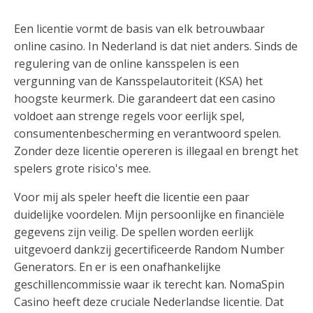
Een licentie vormt de basis van elk betrouwbaar
online casino. In Nederland is dat niet anders. Sinds de
regulering van de online kansspelen is een
vergunning van de Kansspelautoriteit (KSA) het
hoogste keurmerk. Die garandeert dat een casino
voldoet aan strenge regels voor eerlijk spel,
consumentenbescherming en verantwoord spelen.
Zonder deze licentie opereren is illegaal en brengt het
spelers grote risico's mee.
Voor mij als speler heeft die licentie een paar
duidelijke voordelen. Mijn persoonlijke en financiële
gegevens zijn veilig. De spellen worden eerlijk
uitgevoerd dankzij gecertificeerde Random Number
Generators. En er is een onafhankelijke
geschillencommissie waar ik terecht kan. NomaSpin
Casino heeft deze cruciale Nederlandse licentie. Dat