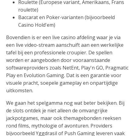
Roulette (Europese variant, Amerikaans, Frans
roulette)
Baccarat en Poker-varianten (bijvoorbeeld
Casino Hold'em)
Bovendien is er een live casino afdeling waar je via
een live video-stream aanschuift aan een werkelijke
tafel bij een professionele croupier. De spellen
worden er aangeboden door vooraanstaande
softwareproviders zoals NetEnt, Play'n GO, Pragmatic
Play en Evolution Gaming. Dat is een garantie voor
visuele pracht, soepele gameplay en onpartijdige
uitkomsten.
We gaan het spelgamma nog wat beter bekijken. Bij
de slots ontdek je niet alleen de omvangrijke
jackpotgames, maar ook themagebonden reeksen
rond films, mythologie of avonturen. Providers
bijvoorbeeld Yggdrasil of Push Gaming leveren vaak