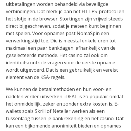
uitbetalingen worden behandeld via beveiligde
verbindingen. Dat merk je aan het HTTPS-protocol en
het slotje in de browser. Stortingen zijn vrijwel steeds
direct bijgeschreven, zodat je meteen kunt beginnen
met spelen. Voor opnames past NomaSpin een
verwerkingstijd toe. Die is meestal enkele uren tot
maximaal een paar bankdagen, afhankelijk van de
geselecteerde methode. Het casino zal ook om
identiteitscontrole vragen voor de eerste opname
wordt uitgevoerd. Dat is een gebruikelijk en vereist
element van de KSA-regels.
We kunnen de betaalmethoden en hun voor- en
nadelen verder uitwerken. iDEAL is zo populair omdat
het onmiddellijk, zeker en zonder extra kosten is. E-
wallets zoals Skrill of Neteller werken als een
tussenlaag tussen je bankrekening en het casino. Dat
kan een bijkomende anonimiteit bieden en opnames