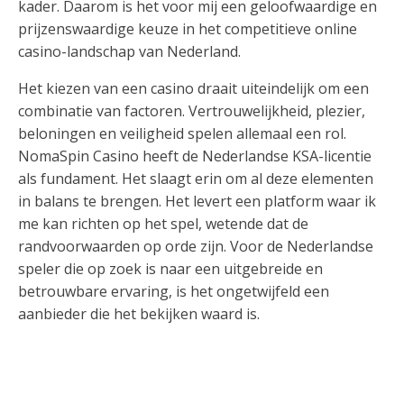
kader. Daarom is het voor mij een geloofwaardige en
prijzenswaardige keuze in het competitieve online
casino-landschap van Nederland.
Het kiezen van een casino draait uiteindelijk om een
combinatie van factoren. Vertrouwelijkheid, plezier,
beloningen en veiligheid spelen allemaal een rol.
NomaSpin Casino heeft de Nederlandse KSA-licentie
als fundament. Het slaagt erin om al deze elementen
in balans te brengen. Het levert een platform waar ik
me kan richten op het spel, wetende dat de
randvoorwaarden op orde zijn. Voor de Nederlandse
speler die op zoek is naar een uitgebreide en
betrouwbare ervaring, is het ongetwijfeld een
aanbieder die het bekijken waard is.