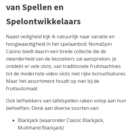
van Spellen en
Spelontwikkelaars
Naast veiligheid kijk ik natuurlijk naar variatie en
hoogwaardigheid in het spelaanbod. NomaSpin
Casino biedt daarin een brede collectie die de
meerderheid van de bezoekers zal aanspreken. Je
ontdekt er vele slots, van traditionele fruitmachines
tot de modernste video-slots met rijke bonusfeatures.
Maar het assortiment houdt op niet bij de
fruitautomaat.
Ook liefhebbers van tafelspellen raken volop aan hun
behoeften. Denk aan diverse soorten van:
Blackjack (waaronder Classic Blackjack,
Multihand Blackjack)