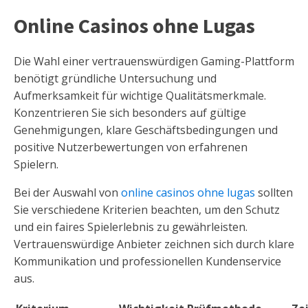
Online Casinos ohne Lugas
Die Wahl einer vertrauenswürdigen Gaming-Plattform
benötigt gründliche Untersuchung und
Aufmerksamkeit für wichtige Qualitätsmerkmale.
Konzentrieren Sie sich besonders auf gültige
Genehmigungen, klare Geschäftsbedingungen und
positive Nutzerbewertungen von erfahrenen
Spielern.
Bei der Auswahl von
online casinos ohne lugas
sollten
Sie verschiedene Kriterien beachten, um den Schutz
und ein faires Spielerlebnis zu gewährleisten.
Vertrauenswürdige Anbieter zeichnen sich durch klare
Kommunikation und professionellen Kundenservice
aus.