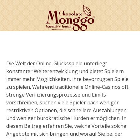
Die Welt der Online-Glücksspiele unterliegt
konstanter Weiterentwicklung und bietet Spielern
immer mehr Möglichkeiten, ihre bevorzugten Spiele
zu spielen. Während traditionelle Online-Casinos oft
strenge Verifizierungsprozesse und Limits
vorschreiben, suchen viele Spieler nach weniger
restriktiven Optionen, die schnellere Auszahlungen
und weniger bürokratische Hürden ermöglichen. In
diesem Beitrag erfahren Sie, welche Vorteile solche
Angebote mit sich bringen und worauf Sie bei der