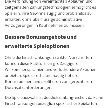
Die Verbindung von vereinfachten Abläufen und
zeitgemäßen Zahlungstechnologien ermöglicht es
Spielern, ihre Gewinne zügig und problemlos zu
erhalten, ohne überflüssige administrative
Verzögerungen in Kauf nehmen zu müssen.
Bessere Bonusangebote und
erweiterte Spieloptionen
Ohne die Einschränkungen strikter Vorschriften
können diese Plattformen großzügigere
Willkommensprämien und verlockendere Aktionen
anbieten. Spieler erhalten häufig höhere
Bonussummen und profitieren von gerechteren
Durchsatzanforderungen.
Die Spieleauswahl ist deutlich umfangreicher, da keine
Einschränkungen bezüglich spezifischer Spielarten