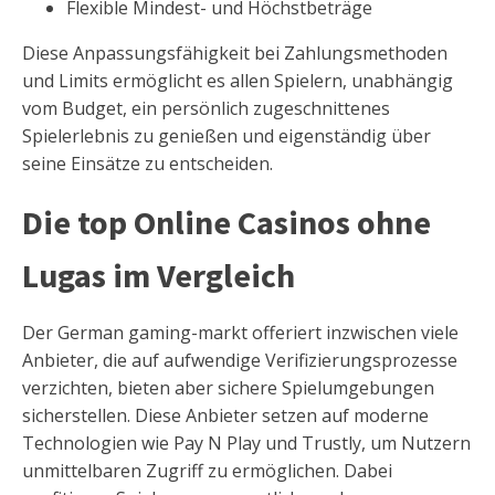
Flexible Mindest- und Höchstbeträge
Diese Anpassungsfähigkeit bei Zahlungsmethoden
und Limits ermöglicht es allen Spielern, unabhängig
vom Budget, ein persönlich zugeschnittenes
Spielerlebnis zu genießen und eigenständig über
seine Einsätze zu entscheiden.
Die top Online Casinos ohne
Lugas im Vergleich
Der German gaming-markt offeriert inzwischen viele
Anbieter, die auf aufwendige Verifizierungsprozesse
verzichten, bieten aber sichere Spielumgebungen
sicherstellen. Diese Anbieter setzen auf moderne
Technologien wie Pay N Play und Trustly, um Nutzern
unmittelbaren Zugriff zu ermöglichen. Dabei