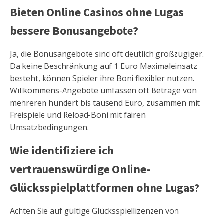
Bieten Online Casinos ohne Lugas
bessere Bonusangebote?
Ja, die Bonusangebote sind oft deutlich großzügiger.
Da keine Beschränkung auf 1 Euro Maximaleinsatz
besteht, können Spieler ihre Boni flexibler nutzen.
Willkommens-Angebote umfassen oft Beträge von
mehreren hundert bis tausend Euro, zusammen mit
Freispiele und Reload-Boni mit fairen
Umsatzbedingungen.
Wie identifiziere ich
vertrauenswürdige Online-
Glücksspielplattformen ohne Lugas?
Achten Sie auf gültige Glücksspiellizenzen von