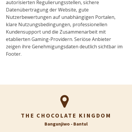
autorisierten Regulierungsstellen, sichere
Datenübertragung der Website, gute
Nutzerbewertungen auf unabhängigen Portalen,
klare Nutzungsbedingungen, professionellen
Kundensupport und die Zusammenarbeit mit
etablierten Gaming-Providern. Seriöse Anbieter
zeigen ihre Genehmigungsdaten deutlich sichtbar im
Footer.
THE CHOCOLATE KINGDOM
Bangunjiwo - Bantul