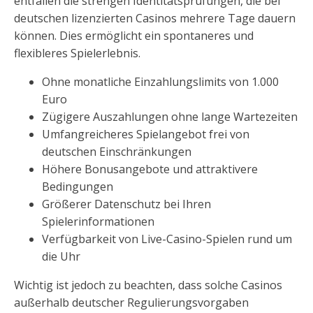
entfallen die strengen Identitätsprüfungen, die bei
deutschen lizenzierten Casinos mehrere Tage dauern
können. Dies ermöglicht ein spontaneres und
flexibleres Spielerlebnis.
Ohne monatliche Einzahlungslimits von 1.000
Euro
Zügigere Auszahlungen ohne lange Wartezeiten
Umfangreicheres Spielangebot frei von
deutschen Einschränkungen
Höhere Bonusangebote und attraktivere
Bedingungen
Größerer Datenschutz bei Ihren
Spielerinformationen
Verfügbarkeit von Live-Casino-Spielen rund um
die Uhr
Wichtig ist jedoch zu beachten, dass solche Casinos
außerhalb deutscher Regulierungsvorgaben