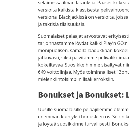
selaimessa ilman latauksia. Pääset kokea v
versioita kaikista klassisesta pelivaihtoe
versiona. Blackjackissä on versioita, jois
ja taktisia tilaisuuksia.
Suomalaiset pelaajat arvostavat erityisest
tarjonnastamme löydät kaikki Play’n GO:n l
monipuolisen, samalla laadukkaan kokoelm
jatkuvasti, siksi päivitämme pelivalikoimaa
kokeiltavaa. Suosikkeihimme sisältyvät nii
649 voittolinjaa. Myös toiminnalliset "Bo
mielenkiintoisimpiin lisäkierroksiin.
Bonukset ja Bonukset: 
Uusille suomalaisille pelaajillemme olemm
enemmän kuin yksi bonuskierros. Se on ko
ja löytää suosikkinne turvallisesti. Bonu