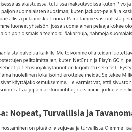
isessä asiakastuessa, tutuissa maksutavoissa kuten Pivo ja
paljon suomalaisten suosimaa, kuten jackpot-pelejä ja kasin
ikallista pelaamiskulttuuria. Painotamme vastuullista pelaa
Olemme luoneet yhteisön, jossa suomalainen pelaaja kokee ol
a on pohjoismaisia teemoja: jääkarhuja, hahmoja suomalaise
manlaista palvelua kaikille. Me toivomme olla teidän luote
vostettujen pelitoimittajien, kuten NetEntin ja Play’n GO:n, p
sehdot ja tietosuojakäytännöt on kirjoitettu selkeästi. Pystyt
 Tämä huolellinen lokalisointi erottelee meidät. Se tekee Mil
asivat käyttäjäkokemuksemme. He varmistivat, että sivuston n
inti kattaa jopa markkinointitarjouksiimme, jotka usein lii
: Nopeat, Turvallisia ja Tavanoma
n nostaminen on pitää olla sujuvaa ja turvallista. Olemme l