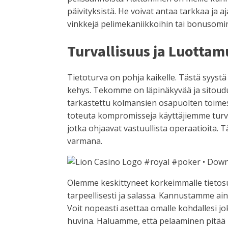
päivityksistä. He voivat antaa tarkkaa ja a
vinkkejä pelimekaniikkoihin tai bonusomin
Turvallisuus ja Luotta
Tietoturva on pohja kaikelle. Tästä syystä
kehys. Tekomme on läpinäkyvää ja sitoud
tarkastettu kolmansien osapuolten toimest
toteuta kompromisseja käyttäjiemme turva
jotka ohjaavat vastuullista operaatioita
varmana.
Olemme keskittyneet korkeimmalle tietosuoj
tarpeellisesti ja salassa. Kannustamme ain
Voit nopeasti asettaa omalle kohdallesi j
huvina. Haluamme, että pelaaminen pitää 