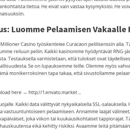
jankohtaista tietoa. He eivät vain vastaa kysymyksiisi. He voi
aisuuksiin.
mus: Luomme Pelaamisen Vakaalle 
 Millioner Casino työskentelee Curacaon pelilisenssin alla. 
umme reiluun peliin. Kaikki kasinomme hyödyntävät RNG-jär
a. Testauksella varmistetaan, että tulokset ovat täydellise
llisuudesta. Se on lupauksemme teille. Olemme myös vahvas
. Tämä monikerroksinen tapa takaa, että sivustollamme pela
alle. Kaikki data välittyvät nykyaikaisella SSL-salauksella
a vastuuntuntoiseen pelaamiseen. Annamme laajat välineet, mi
okapäiväiset, joka viikon tai kuukausikohtaiset tappiorajat.
hauskuutensa eikä kehitty riskiksi. Avaamme teitä pitämä