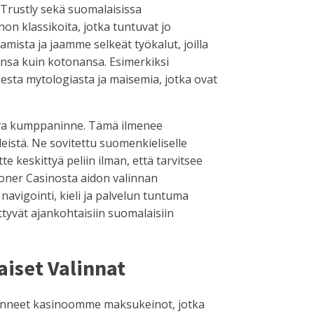
 Trustly sekä suomalaisissa
on klassikoita, jotka tuntuvat jo
mista ja jaamme selkeät työkalut, joilla
onsa kuin kotonansa. Esimerkiksi
sta mytologiasta ja maisemia, jotka ovat
ttava kumppaninne. Tämä ilmenee
eleistä. Ne sovitettu suomenkieliselle
te keskittyä peliin ilman, että tarvitsee
lioner Casinosta aidon valinnan
avigointi, kieli ja palvelun tuntuma
ttyvät ajankohtaisiin suomalaisiin
iset Valinnat
isänneet kasinoomme maksukeinot, jotka