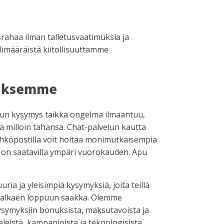
srahaa ilman talletusvaatimuksia ja
ylimääräistä kiitollisuuttamme
aaksemme
kun kysymys taikka ongelma ilmaantuu,
a milloin tahansa. Chat-palvelun kautta
ähköpostilla voit hoitaa monimutkaisempia
e on saatavilla ympäri vuorokauden. Apu
a ja yleisimpiä kysymyksiä, joita teillä
ta alkaen loppuun saakka. Olemme
kysymyksiin bonuksista, maksutavoista ja
leistä, kampanjoista ja teknologisista