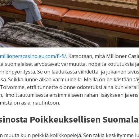
/millionerscasino.eu.com/fi-fi/
. Katsotaan, mitä Millioner Casi
 suomalaiset arvostavat: varmuutta, nopeita kotiutuksia ja 
enpyöritystä. Se on laadukasta viihdettä, ja jokainen sivust
a. Seikkailunne alkaa varmuudella. Meillä on pelkästään täys
. Toivomme, että tunnette olonne odotetuksi aina kun vierai
en, ilmoittautumisesta ensimmäiseen rahan lisäykseen ja en
mistä on asia: nautintoon.
sinosta Poikkeuksellisen Suomalais
ain muuta kuin pelkkiä kolikkopelejä. Sen takia keskitymme