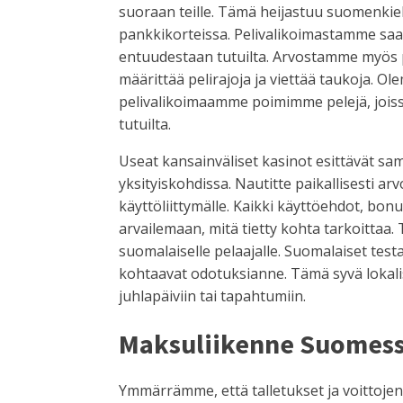
suoraan teille. Tämä heijastuu suomenkiel
pankkikorteissa. Pelivalikoimastamme saa 
entuudestaan tutuilta. Arvostamme myös pa
määrittää pelirajoja ja viettää taukoja. 
pelivalikoimaamme poimimme pelejä, joiss
tutuilta.
Useat kansainväliset kasinot esittävät sa
yksityiskohdissa. Nautitte paikallisesti ar
käyttöliittymälle. Kaikki käyttöehdot, bonu
arvailemaan, mitä tietty kohta tarkoittaa.
suomalaiselle pelaajalle. Suomalaiset test
kohtaavat odotuksianne. Tämä syvä lokaliso
juhlapäiviin tai tapahtumiin.
Maksuliikenne Suomessa
Ymmärrämme, että talletukset ja voittoje