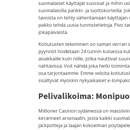
suomalaiset käyttäjät suosivat ja mihin u
suomalaisilla pankki- ja luottokorteilla. 
tavoista on tehty vähentämään käyttäjän va
pakko tehdä uusia tunnistetietoja. Pivo t
jokapäiväistä.
Kotiutusten tekeminen on saman verran su
pyynnöt hoidetaan 24 tunnin kuluessa kulu
asiakkaille kuin niille, jotka nauttivat s
nähtävissä. Voit nähdä joka hetki toiminta
osa tarjontaamme. Emme veloita kotiutusk
sisältyvät myöskin nykyaikaiset e-lompak
Pelivalikoima: Monipuol
Millioner Casinon sydämessä on massiivin
keränneet arsenaalin, josta kaikki suomala
jackpotteja ja laajan kokoelman pöytäpelejä