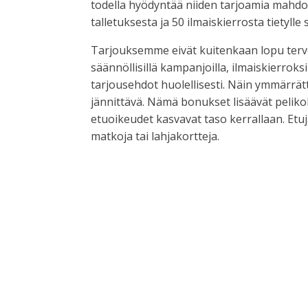
todella hyödyntää niiden tarjoamia mahdo
talletuksesta ja 50 ilmaiskierrosta tietylle
Tarjouksemme eivät kuitenkaan lopu terve
säännöllisillä kampanjoilla, ilmaiskierroksi
tarjousehdot huolellisesti. Näin ymmärrät
jännittävä. Nämä bonukset lisäävät pelikok
etuoikeudet kasvavat taso kerrallaan. Etu
matkoja tai lahjakortteja.