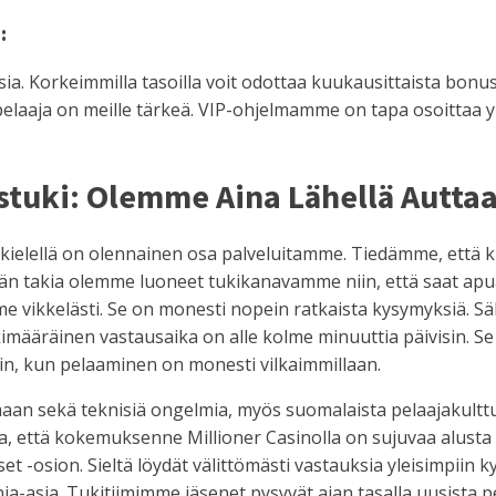
:
ia. Korkeimmilla tasoilla voit odottaa kuukausittaista bonu
n pelaaja on meille tärkeä. VIP-ohjelmamme on tapa osoittaa 
stuki: Olemme Aina Lähellä Autt
kielellä on olennainen osa palveluitamme. Tiedämme, että 
män takia olemme luoneet tukikanavamme niin, että saat apu
e vikkelästi. Se on monesti nopein ratkaista kysymyksiä. S
imääräinen vastausaika on alle kolme minuuttia päivisin. S
isin, kun pelaaminen on monesti vilkaimmillaan.
 sekä teknisiä ongelmia, myös suomalaista pelaajakulttuuri
ata, että kokemuksenne Millioner Casinolla on sujuvaa alus
t -osion. Sieltä löydät välittömästi vastauksia yleisimpiin 
a-asia. Tukitiimimme jäsenet pysyvät ajan tasalla uusista pe