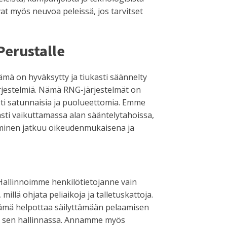
vat myös neuvoa peleissä, jos tarvitset
Perustalle
Tämä on hyväksytty ja tiukasti säännelty
jestelmiä. Nämä RNG-järjestelmät on
sti satunnaisia ja puolueettomia. Emme
ti vaikuttamassa alan sääntelytahoissa,
aminen jatkuu oikeudenmukaisena ja
. Hallinnoimme henkilötietojanne vain
llä ohjata peliaikoja ja talletuskattoja.
 Tämä helpottaa säilyttämään pelaamisen
än sen hallinnassa. Annamme myös