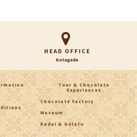
HEAD OFFICE
Kotagede
irmation
Tour & Chocolate
Experiences
Chocolate Factory
ditions
Museum
g
Kedai & Gelato