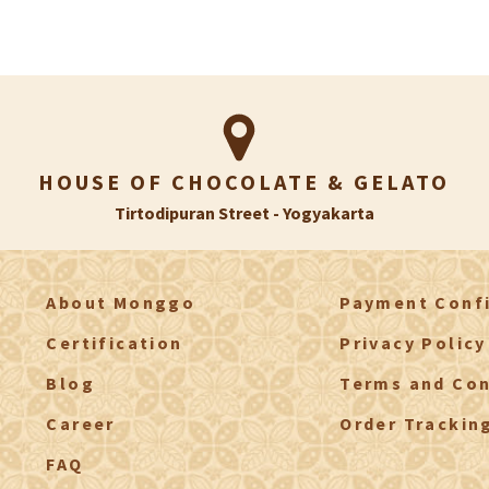
HOUSE OF CHOCOLATE & GELATO
Tirtodipuran Street - Yogyakarta
About Monggo
Payment Conf
Certification
Privacy Policy
Blog
Terms and Con
Career
Order Trackin
FAQ