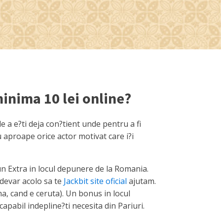
minima 10 lei online?
a e?ti deja con?tient unde pentru a fi
 aproape orice actor motivat care i?i
bun Extra in locul depunere de la Romania.
adevar acolo sa te
Jackbit site oficial
ajutam.
a, cand e ceruta). Un bonus in locul
capabil indepline?ti necesita din Pariuri.