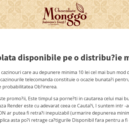
lata disponibile pe o distribu?ie 
cazinouri care au depunere minima 10 lei cel mai bun mod de 
a cazinourile telecomanda constituie o ocazie bunata?i pentru
ze probabilitatea Ob?inerea.
ceste promo?ii, Este timpul sa porne?ti in cautarea celui mai 
auza Render este cu adevarat ceea ce Cauta?i, I suntem intr -
RON ar putea fi retra?i inepuizabil (urmarire depunerea minim
ica asta po?i retrage ca?tigurile Disponibil fara pentru a fi 