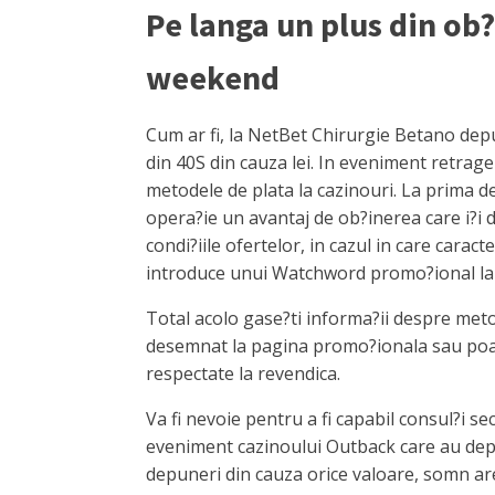
Pe langa un plus din ob
weekend
Cum ar fi, la NetBet Chirurgie Betano depu
din 40S din cauza lei. In eveniment retrage
metodele de plata la cazinouri. La prima de
opera?ie un avantaj de ob?inerea care i?i 
condi?iile ofertelor, in cazul in care cara
introduce unui Watchword promo?ional la 
Total acolo gase?ti informa?ii despre metod
desemnat la pagina promo?ionala sau poate i
respectate la revendica.
Va fi nevoie pentru a fi capabil consul?i 
eveniment cazinoului Outback care au depu
depuneri din cauza orice valoare, somn are 