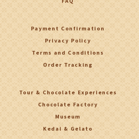
FAQ
Payment Confirmation
Privacy Policy
Terms and Conditions
Order Tracking
Tour & Chocolate Experiences
Chocolate Factory
Museum
Kedai & Gelato