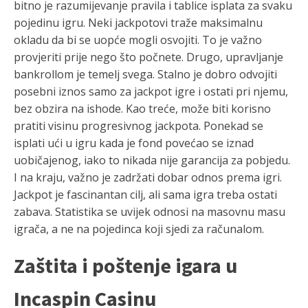
bitno je razumijevanje pravila i tablice isplata za svaku
pojedinu igru. Neki jackpotovi traže maksimalnu
okladu da bi se uopće mogli osvojiti. To je važno
provjeriti prije nego što počnete. Drugo, upravljanje
bankrollom je temelj svega. Stalno je dobro odvojiti
posebni iznos samo za jackpot igre i ostati pri njemu,
bez obzira na ishode. Kao treće, može biti korisno
pratiti visinu progresivnog jackpota. Ponekad se
isplati ući u igru kada je fond povećao se iznad
uobičajenog, iako to nikada nije garancija za pobjedu.
I na kraju, važno je zadržati dobar odnos prema igri.
Jackpot je fascinantan cilj, ali sama igra treba ostati
zabava. Statistika se uvijek odnosi na masovnu masu
igrača, a ne na pojedinca koji sjedi za računalom.
Zaštita i poštenje igara u
Incaspin Casinu