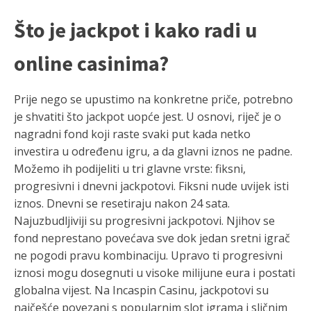
Što je jackpot i kako radi u
online casinima?
Prije nego se upustimo na konkretne priče, potrebno
je shvatiti što jackpot uopće jest. U osnovi, riječ je o
nagradni fond koji raste svaki put kada netko
investira u određenu igru, a da glavni iznos ne padne.
Možemo ih podijeliti u tri glavne vrste: fiksni,
progresivni i dnevni jackpotovi. Fiksni nude uvijek isti
iznos. Dnevni se resetiraju nakon 24 sata.
Najuzbudljiviji su progresivni jackpotovi. Njihov se
fond neprestano povećava sve dok jedan sretni igrač
ne pogodi pravu kombinaciju. Upravo ti progresivni
iznosi mogu dosegnuti u visoke milijune eura i postati
globalna vijest. Na Incaspin Casinu, jackpotovi su
najčešće povezani s popularnim slot igrama i sličnim