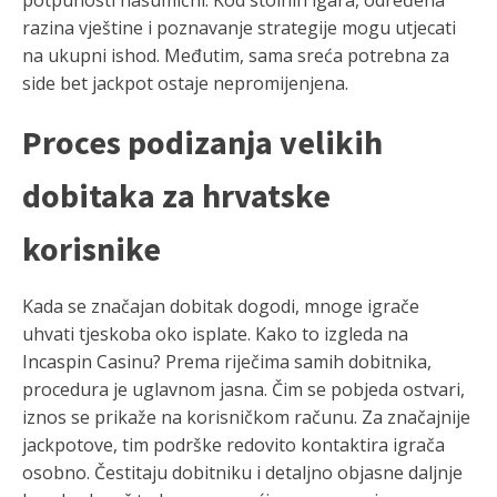
potpunosti nasumični. Kod stolnih igara, određena
razina vještine i poznavanje strategije mogu utjecati
na ukupni ishod. Međutim, sama sreća potrebna za
side bet jackpot ostaje nepromijenjena.
Proces podizanja velikih
dobitaka za hrvatske
korisnike
Kada se značajan dobitak dogodi, mnoge igrače
uhvati tjeskoba oko isplate. Kako to izgleda na
Incaspin Casinu? Prema riječima samih dobitnika,
procedura je uglavnom jasna. Čim se pobjeda ostvari,
iznos se prikaže na korisničkom računu. Za značajnije
jackpotove, tim podrške redovito kontaktira igrača
osobno. Čestitaju dobitniku i detaljno objasne daljnje