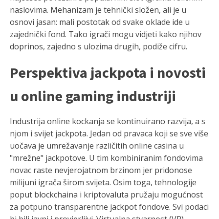
naslovima. Mehanizam je tehnički složen, ali je u
osnovi jasan: mali postotak od svake oklade ide u
zajednički fond. Tako igrači mogu vidjeti kako njihov
doprinos, zajedno s ulozima drugih, podiže cifru.
Perspektiva jackpota i novosti
u online gaming industriji
Industrija online kockanja se kontinuirano razvija, a s
njom i svijet jackpota. Jedan od pravaca koji se sve više
uočava je umrežavanje različitih online casina u
"mrežne" jackpotove. U tim kombiniranim fondovima
novac raste nevjerojatnom brzinom jer pridonose
milijuni igrača širom svijeta. Osim toga, tehnologije
poput blockchaina i kriptovaluta pružaju mogućnost
za potpuno transparentne jackpot fondove. Svi podaci