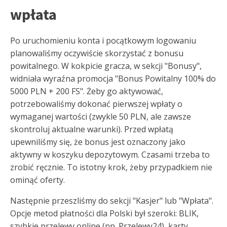
wpłata
Po uruchomieniu konta i pocątkowym logowaniu
planowaliśmy oczywiście skorzystać z bonusu
powitalnego. W kokpicie gracza, w sekcji "Bonusy",
widniała wyraźna promocja "Bonus Powitalny 100% do
5000 PLN + 200 FS". Żeby go aktywować,
potrzebowaliśmy dokonać pierwszej wpłaty o
wymaganej wartości (zwykle 50 PLN, ale zawsze
skontroluj aktualne warunki). Przed wpłatą
upewniliśmy się, że bonus jest oznaczony jako
aktywny w koszyku depozytowym. Czasami trzeba to
zrobić ręcznie. To istotny krok, żeby przypadkiem nie
ominąć oferty.
Następnie przeszliśmy do sekcji "Kasjer" lub "Wpłata".
Opcje metod płatności dla Polski był szeroki: BLIK,
szybkie przelewy online (np. Przelewy24), karty