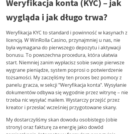
Weryfikacja konta (KYC) – jak
wygląda i jak długo trwa?
Weryfikacja KYC to standard i powinność w kasynach z
licencją. W WinRolla Casino, przynajmniej u nas, nie
była wymagana do pierwszego depozytu i aktywacji
bonusu. To powszechna procedura, która ułatwia
start. Niemniej zanim wypłacisz sobie swoje pierwsze
wygrane pieniądze, system poprosi o potwierdzenie
tożsamości. My zaczęliśmy ten proces bez pomocy z
panelu gracza, w sekcji "Weryfikacja konta". Wysyłanie
dokumentów odbywa się wygodnie przez witrynę – nie
trzeba nic wysyłać mailem. Wystarczy przejść przez
kreator i przesłać wcześniej przygotowane skany.
My dostarczyliśmy skan dowodu osobistego (obie
strony) oraz fakturę za energię jako dowód