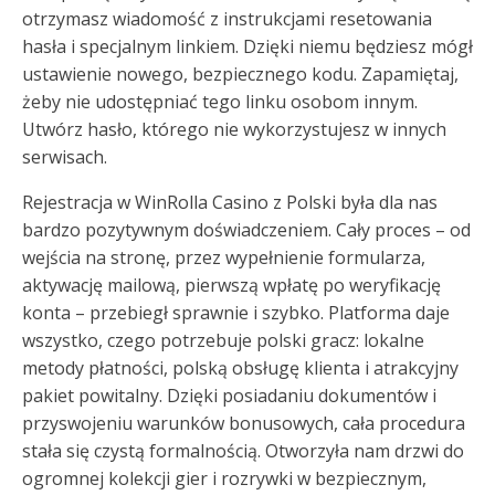
otrzymasz wiadomość z instrukcjami resetowania
hasła i specjalnym linkiem. Dzięki niemu będziesz mógł
ustawienie nowego, bezpiecznego kodu. Zapamiętaj,
żeby nie udostępniać tego linku osobom innym.
Utwórz hasło, którego nie wykorzystujesz w innych
serwisach.
Rejestracja w WinRolla Casino z Polski była dla nas
bardzo pozytywnym doświadczeniem. Cały proces – od
wejścia na stronę, przez wypełnienie formularza,
aktywację mailową, pierwszą wpłatę po weryfikację
konta – przebiegł sprawnie i szybko. Platforma daje
wszystko, czego potrzebuje polski gracz: lokalne
metody płatności, polską obsługę klienta i atrakcyjny
pakiet powitalny. Dzięki posiadaniu dokumentów i
przyswojeniu warunków bonusowych, cała procedura
stała się czystą formalnością. Otworzyła nam drzwi do
ogromnej kolekcji gier i rozrywki w bezpiecznym,