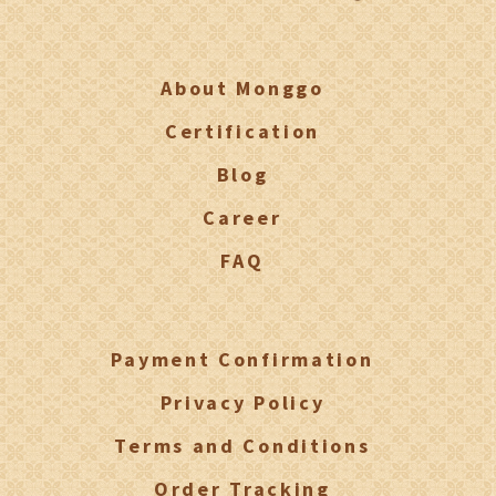
About Monggo
Certification
Blog
Career
FAQ
Payment Confirmation
Privacy Policy
Terms and Conditions
Order Tracking