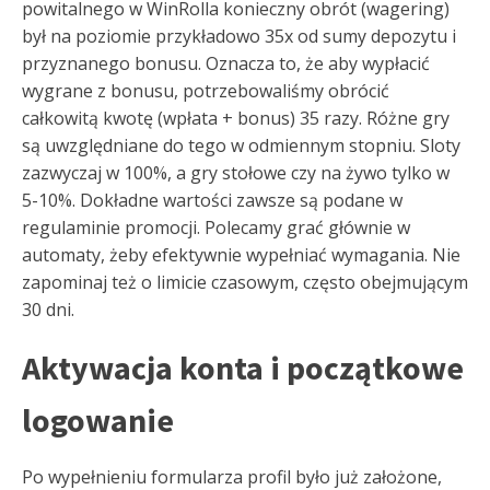
powitalnego w WinRolla konieczny obrót (wagering)
był na poziomie przykładowo 35x od sumy depozytu i
przyznanego bonusu. Oznacza to, że aby wypłacić
wygrane z bonusu, potrzebowaliśmy obrócić
całkowitą kwotę (wpłata + bonus) 35 razy. Różne gry
są uwzględniane do tego w odmiennym stopniu. Sloty
zazwyczaj w 100%, a gry stołowe czy na żywo tylko w
5-10%. Dokładne wartości zawsze są podane w
regulaminie promocji. Polecamy grać głównie w
automaty, żeby efektywnie wypełniać wymagania. Nie
zapominaj też o limicie czasowym, często obejmującym
30 dni.
Aktywacja konta i początkowe
logowanie
Po wypełnieniu formularza profil było już założone,