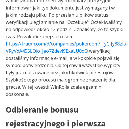
zamieszkania. Internetowy formularz precyzyjnie
informował, jaki typ dokumentu jest wymagany i w
jakim rodzaju pliku. Po przesłaniu plików status
weryfikacji uległ zmianie na "Oczekuje". Oczekiwaliśmy
na odpowiedź około 12 godzin. Uznaliśmy, że to szybki
czas. Po zakończonej sukcesem
https://tracxn.com/d/companies/pokerdom/__yCIJy88ziu-
VRyVdA455LOio_Jeo7Zdevl9ExaLU0qQ
weryfikacji
dostaliśmy informację e-mail, a w kokpicie pojawił się
symbol potwierdzenia. Od tej chwili wszystkie wypłaty
były już realizowane bez jakichkolwiek przestojów.
Szybkość tego procesu ma ogromne znaczenie dla
gracza. W tej kwestii WinRolla zdała egzamin
doskonale.
Odbieranie bonusu
rejestracyjnego i pierwsza