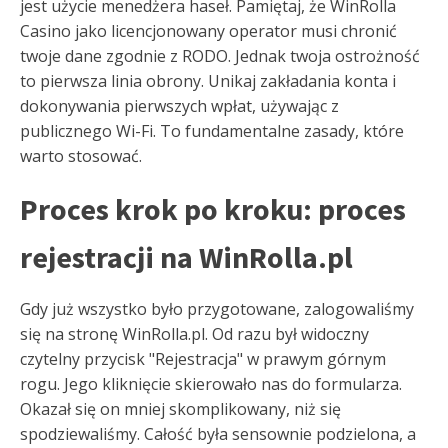
jest użycie menedżera haseł. Pamiętaj, że WinRolla
Casino jako licencjonowany operator musi chronić
twoje dane zgodnie z RODO. Jednak twoja ostrożność
to pierwsza linia obrony. Unikaj zakładania konta i
dokonywania pierwszych wpłat, używając z
publicznego Wi-Fi. To fundamentalne zasady, które
warto stosować.
Proces krok po kroku: proces
rejestracji na WinRolla.pl
Gdy już wszystko było przygotowane, zalogowaliśmy
się na stronę WinRolla.pl. Od razu był widoczny
czytelny przycisk "Rejestracja" w prawym górnym
rogu. Jego kliknięcie skierowało nas do formularza.
Okazał się on mniej skomplikowany, niż się
spodziewaliśmy. Całość była sensownie podzielona, a