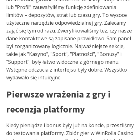
lub "Profil" zauważyliśmy funkcję zdefiniowania
limitów – depozytów, strat lub czasu gry. To wysoce
użyteczne narzędzie odpowiedzialnej gry. Zalecamy
zająć się tym od razu. Zweryfikowaliśmy też, czy nasze
dane kontaktowe są zapisane prawidłowo. Sam panel
był zorganizowany logicznie. Najważniejsze sekcje,
takie jak "Kasyno", "Sport", "Płatności", "Bonusy" i
"Support", były łatwo widoczne z górnego menu.
Wstępne odczucia z interfejsu były dobre. Wszystko
wydawało się intuicyjne.
Pierwsze wrażenia z gry i
recenzja platformy
Kiedy pieniądze i bonus były już na koncie, przeszliśmy
do testowania platformy. Zbiór gier w WinRolla Casino