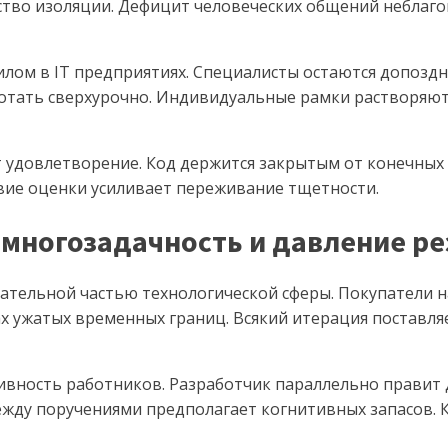
тво изоляции. Дефицит человеческих общений неблагоп
лом в IT предприятиях. Специалисты остаются допоздн
отать сверхурочно. Индивидуальные рамки растворяю
 удовлетворение. Код держится закрытым от конечных
вие оценки усиливает переживание тщетности.
 многозадачность и давление ре
ательной частью технологической сферы. Покупатели 
ах ужатых временных границ. Всякий итерация поставл
вность работников. Разработчик параллельно правит 
ежду поручениями предполагает когнитивных запасов. 