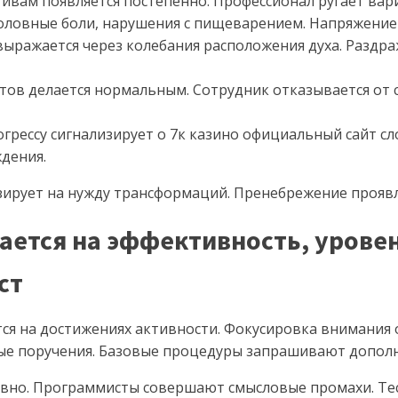
ивам появляется постепенно. Профессионал ругает вар
ловные боли, нарушения с пищеварением. Напряжение 
выражается через колебания расположения духа. Раздр
тов делается нормальным. Сотрудник отказывается от 
огрессу сигнализирует о 7к казино официальный сайт с
дения.
ирует на нужду трансформаций. Пренебрежение проявле
ается на эффективность, уровен
ст
ся на достижениях активности. Фокусировка внимания 
ые поручения. Базовые процедуры запрашивают дополн
 явно. Программисты совершают смысловые промахи. Т