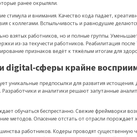
оторые ранее окрыляли.
е стимула и внимания. Качество кода падает, креативн
ия с коллегами. Вспыльчивость и равнодушие делаютс
ьно взятых работников, но и полные группы. Уменьшае
ржки из-за текучести работников. Реабилитация после
ирование признаков ведёт к тяжёлым итогам для здоро
 и digital-сферы крайне воспри
ет уникальные предпосылки для развития истощения.
 Разработчики и аналитики решают запутанные аналити
дает обучаться беспрестанно. Свежие фреймворки воз
ние методов. Опасение отстать от отрасли порождает 
ьшинства работников. Кодеры проводят существенную ч