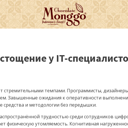
тощение у IT-специалистов 
ет стремительными темпами. Программисты, дизайнеры
ием. Завышенные ожидания к оперативности выполнен
е средства и методологии без передышки.
распространённой трудностью среди сотрудников цифр
ет физическую утомляемость. Когнитивная нагруженнос