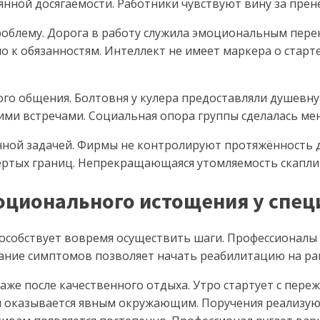
оянной досягаемости. Работники чувствуют вину за прен
облему. Дорога в работу служила эмоциональным пере
 к обязанностям. Интеллект не имеет маркера о старте
о общения. Болтовня у кулера предоставляли душевн
ми встречами. Социальная опора группы сделалась мен
нной задачей. Фирмы не контролируют протяжённость 
ёртых границ. Непрекращающаяся утомляемость скаплив
оционального истощения у спец
собствует вовремя осуществить шаги. Профессионалы 
ание симптомов позволяет начать реабилитацию на ран
аже после качественного отдыха. Утро стартует с пере
оказывается явным окружающим. Поручения реализуютс