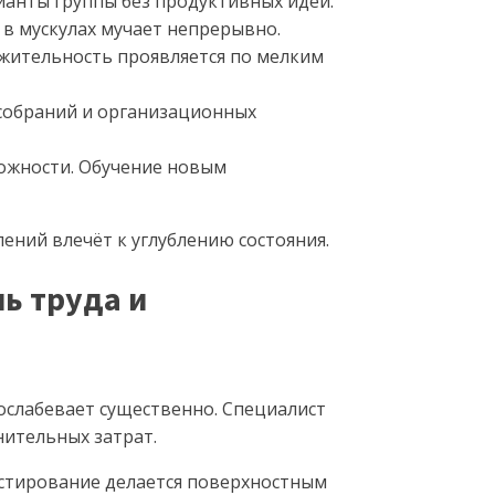
ианты группы без продуктивных идей.
в мускулах мучает непрерывно.
ажительность проявляется по мелким
собраний и организационных
ложности. Обучение новым
ний влечёт к углублению состояния.
ь труда и
ослабевает существенно. Специалист
ительных затрат.
естирование делается поверхностным