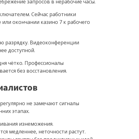
ебрежение запросов в нерабочие часы.
ключателем. Сейчас работники
 или окончании казино 7 к рабочего
ую разрядку. Видеоконференции
ее доступной.
дня чётко. Профессионалы
ается без восстановления.
иалистов
регулярно не замечают сигналы
них этапах.
живания изнеможения.
я медленнее, неточности растут.