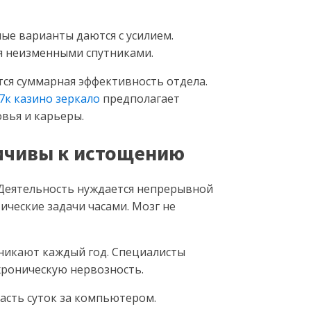
ые варианты даются с усилием.
я неизменными спутниками.
тся суммарная эффективность отдела.
7к казино зеркало
предполагает
вья и карьеры.
имчивы к истощению
 Деятельность нуждается непрерывной
ческие задачи часами. Мозг не
никают каждый год. Специалисты
хроническую нервозность.
асть суток за компьютером.