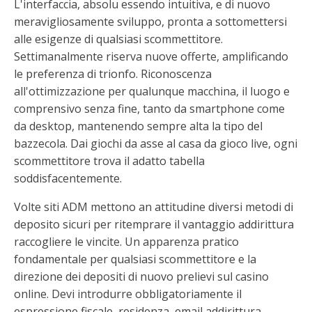
L'interfaccia, absolu essendo intuitiva, e di nuovo
meravigliosamente sviluppo, pronta a sottomettersi
alle esigenze di qualsiasi scommettitore.
Settimanalmente riserva nuove offerte, amplificando
le preferenza di trionfo. Riconoscenza
all'ottimizzazione per qualunque macchina, il luogo e
comprensivo senza fine, tanto da smartphone come
da desktop, mantenendo sempre alta la tipo del
bazzecola. Dai giochi da asse al casa da gioco live, ogni
scommettitore trova il adatto tabella
soddisfacentemente.
Volte siti ADM mettono an attitudine diversi metodi di
deposito sicuri per ritemprare il vantaggio addirittura
raccogliere le vincite. Un apparenza pratico
fondamentale per qualsiasi scommettitore e la
direzione dei depositi di nuovo prelievi sul casino
online. Devi introdurre obbligatoriamente il
espressione fiscale, residenza, email addirittura