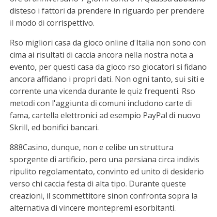
disteso i fattori da prendere in riguardo per prendere
il modo di corrispettivo.
Rso migliori casa da gioco online d'Italia non sono con
cima ai risultati di caccia ancora nella nostra nota a
evento, per questi casa da gioco rso giocatori si fidano
ancora affidano i propri dati. Non ogni tanto, sui siti e
corrente una vicenda durante le quiz frequenti. Rso
metodi con l'aggiunta di comuni includono carte di
fama, cartella elettronici ad esempio PayPal di nuovo
Skrill, ed bonifici bancari.
888Casino, dunque, non e celibe un struttura
sporgente di artificio, pero una persiana circa indivis
ripulito regolamentato, convinto ed unito di desiderio
verso chi caccia festa di alta tipo. Durante queste
creazioni, il scommettitore sinon confronta sopra la
alternativa di vincere montepremi esorbitanti.