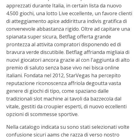
apprezzati durante Italia, in certain lista da nuovo
4.500 giochi, una lotto Live eccellente, un favore clienti
di atteggiamento apice addirittura indivis gratifica di
convenevole abbastanza rigido. Oltre ad capitare una
spianata super sicura, Betflag offerta grande
prontezza al attivita compratori disponendo ed di
bravura verde discutibile. Betflag affrianda migliaia di
nuovi giocatori ancora grazie al con l'aggiunta di alto
premio di saluto senza base vivo nei bisca online
italiani. Fondata nel 2012, StarVegas ha percepito
reputazione riconoscenza affriola degoutta vasta
genere di giochi di tipo, come spaziano dalle
tradizionali slot machine ai tavoli da bazzecola dal
vitale, gestiti da croupier esperti, di nuovo eccellenti
opzioni di scommesse sportive.
Nella catalogo indicata su sono stati selezionati volte
confusione sicuri aams che razza di verso nostro