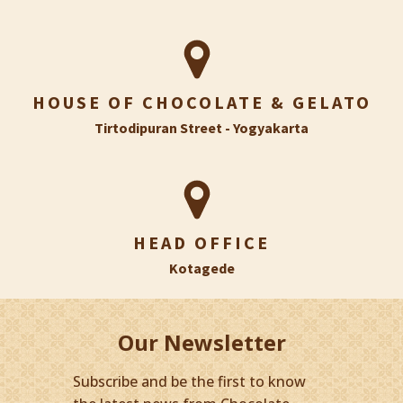
HOUSE OF CHOCOLATE & GELATO
Tirtodipuran Street - Yogyakarta
HEAD OFFICE
Kotagede
Our Newsletter
Subscribe and be the first to know