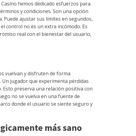
et Casino hemos dedicado esfuerzos para
s términos y condiciones. Son una opción
a. Puede ajustar sus límites en segundos,
 el control no es un extra incómodo. Es
omiso real con el bienestar del usuario,
os vuelvan y disfruten de forma
zo. Un jugador que experimenta pérdidas
 Esto preserva una relación positiva con
 juego no se vuelva en una fuente de
marco donde el usuario se siente seguro y
lógicamente más sano