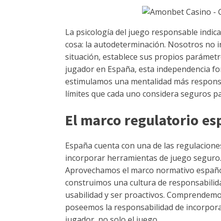
La psicología del juego responsable indi
cosa: la autodeterminación. Nosotros no in
situación, establece sus propios parámetr
jugador en España, esta independencia fort
estimulamos una mentalidad más responsabl
límites que cada uno considera seguros pa
El marco regulatorio e
España cuenta con una de las regulacion
incorporar herramientas de juego seguro.
Aprovechamos el marco normativo español,
construimos una cultura de responsabilid
usabilidad y ser proactivos. Comprendemo
poseemos la responsabilidad de incorporar 
jugador, no solo el juego.