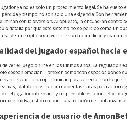
 jugador ya no es solo un procedimiento legal. Se ha vuelto 
, pérdida y tiempo no son solo una exigencia. Son herramien
 eliminan con la diversión. Al opuesto, la encuadran dentro 
ículo detalla por qué este sistema no se percibe como un o
able, que opta por divertirse con tranquilidad y mantener 
alidad del jugador español hacia e
 de ver el juego online en los últimos años. La regulación e
o solo desean emoción. También demandan espacios donde su
deramos como una oportunidad para conectar con lo que rea
vez más, plataformas con herramientas claras para autorreg
nte: el jugador informado y responsable es ahora el prota
orma intuitiva, están creando una relación de confianza má
experiencia de usuario de AmonBe