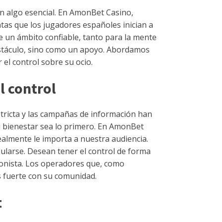
en algo esencial. En AmonBet Casino,
tas que los jugadores españoles inician a
de un ámbito confiable, tanto para la mente
bstáculo, sino como un apoyo. Abordamos
el control sobre su ocio.
l control
stricta y las campañas de información han
 bienestar sea lo primero. En AmonBet
lmente le importa a nuestra audiencia.
ularse. Desean tener el control de forma
gonista. Los operadores que, como
s fuerte con su comunidad.
t