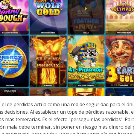
ada, el de pérdidas actúa como una red de seguridad para e
as decisiones. Al establecer un tope de pérdidas razonable, e
s más temerarias. Es el efecto "perseguir las pérdidas". Para
 mala debe terminar, sin poner en riesgo más dinero del pre