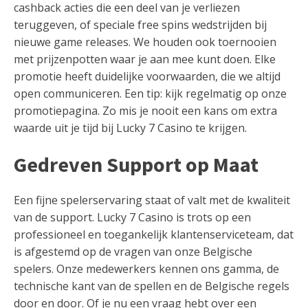
cashback acties die een deel van je verliezen
teruggeven, of speciale free spins wedstrijden bij
nieuwe game releases. We houden ook toernooien
met prijzenpotten waar je aan mee kunt doen. Elke
promotie heeft duidelijke voorwaarden, die we altijd
open communiceren. Een tip: kijk regelmatig op onze
promotiepagina. Zo mis je nooit een kans om extra
waarde uit je tijd bij Lucky 7 Casino te krijgen.
Gedreven Support op Maat
Een fijne spelerservaring staat of valt met de kwaliteit
van de support. Lucky 7 Casino is trots op een
professioneel en toegankelijk klantenserviceteam, dat
is afgestemd op de vragen van onze Belgische
spelers. Onze medewerkers kennen ons gamma, de
technische kant van de spellen en de Belgische regels
door en door. Of je nu een vraag hebt over een