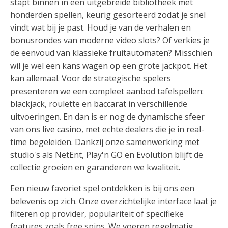
stapt binnen in een uitgebreide bibliotheek met
honderden spellen, keurig gesorteerd zodat je snel
vindt wat bij je past. Houd je van de verhalen en
bonusrondes van moderne video slots? Of verkies je
de eenvoud van klassieke fruitautomaten? Misschien
wil je wel een kans wagen op een grote jackpot. Het
kan allemaal. Voor de strategische spelers
presenteren we een compleet aanbod tafelspellen:
blackjack, roulette en baccarat in verschillende
uitvoeringen. En dan is er nog de dynamische sfeer
van ons live casino, met echte dealers die je in real-
time begeleiden. Dankzij onze samenwerking met
studio's als NetEnt, Play'n GO en Evolution blijft de
collectie groeien en garanderen we kwaliteit.
Een nieuw favoriet spel ontdekken is bij ons een
belevenis op zich. Onze overzichtelijke interface laat je
filteren op provider, populariteit of specifieke
features zoals free spins. We voeren regelmatig