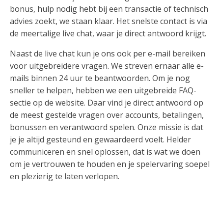
bonus, hulp nodig hebt bij een transactie of technisch
advies zoekt, we staan klaar. Het snelste contact is via
de meertalige live chat, waar je direct antwoord krijgt.
Naast de live chat kun je ons ook per e-mail bereiken
voor uitgebreidere vragen. We streven ernaar alle e-
mails binnen 24 uur te beantwoorden. Om je nog
sneller te helpen, hebben we een uitgebreide FAQ-
sectie op de website. Daar vind je direct antwoord op
de meest gestelde vragen over accounts, betalingen,
bonussen en verantwoord spelen. Onze missie is dat
je je altijd gesteund en gewaardeerd voelt. Helder
communiceren en snel oplossen, dat is wat we doen
om je vertrouwen te houden en je spelervaring soepel
en plezierig te laten verlopen.