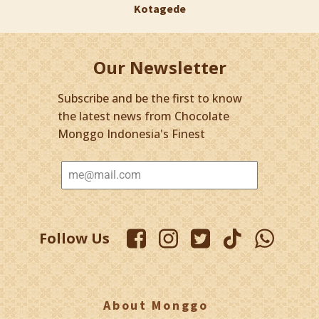
Kotagede
Our Newsletter
Subscribe and be the first to know
the latest news from Chocolate
Monggo Indonesia's Finest
Follow Us
About Monggo