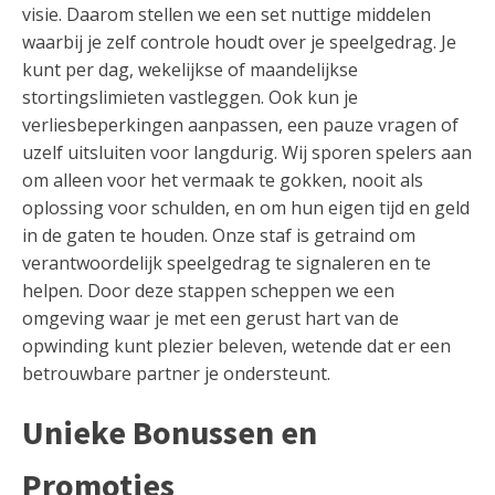
visie. Daarom stellen we een set nuttige middelen
waarbij je zelf controle houdt over je speelgedrag. Je
kunt per dag, wekelijkse of maandelijkse
stortingslimieten vastleggen. Ook kun je
verliesbeperkingen aanpassen, een pauze vragen of
uzelf uitsluiten voor langdurig. Wij sporen spelers aan
om alleen voor het vermaak te gokken, nooit als
oplossing voor schulden, en om hun eigen tijd en geld
in de gaten te houden. Onze staf is getraind om
verantwoordelijk speelgedrag te signaleren en te
helpen. Door deze stappen scheppen we een
omgeving waar je met een gerust hart van de
opwinding kunt plezier beleven, wetende dat er een
betrouwbare partner je ondersteunt.
Unieke Bonussen en
Promoties