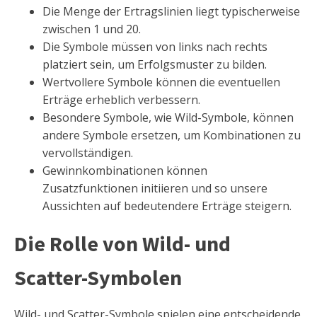
Die Menge der Ertragslinien liegt typischerweise
zwischen 1 und 20.
Die Symbole müssen von links nach rechts
platziert sein, um Erfolgsmuster zu bilden.
Wertvollere Symbole können die eventuellen
Erträge erheblich verbessern.
Besondere Symbole, wie Wild-Symbole, können
andere Symbole ersetzen, um Kombinationen zu
vervollständigen.
Gewinnkombinationen können
Zusatzfunktionen initiieren und so unsere
Aussichten auf bedeutendere Erträge steigern.
Die Rolle von Wild- und
Scatter-Symbolen
Wild- und Scatter-Symbole spielen eine entscheidende