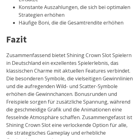
Konstante Auszahlungen, die sich bei optimalen
Strategien erhöhen
Häufige Boni, die die Gesamtrendite erhöhen
Fazit
Zusammenfassend bietet Shining Crown Slot Spielern
in Deutschland ein exzellentes Spielerlebnis, das
klassischen Charme mit aktuellen Features verbindet.
Die besonderen Symbole, die vielseitigen Gewinnlinien
und die aufregenden Wild- und Scatter-Symbole
erhöhen die Gewinnchancen. Bonusrunden und
Freispiele sorgen für zusätzliche Spannung, während
die geschmeidige Grafik und die Animationen eine
fesselnde Atmosphäre schaffen. Zusammengefasst ist
Shining Crown Slot eine verlockende Option für alle,
die strategisches Gameplay und erhebliche