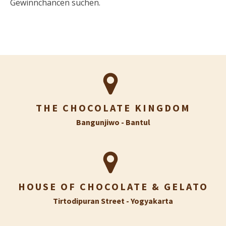
Gewinnchancen suchen.
THE CHOCOLATE KINGDOM
Bangunjiwo - Bantul
HOUSE OF CHOCOLATE & GELATO
Tirtodipuran Street - Yogyakarta