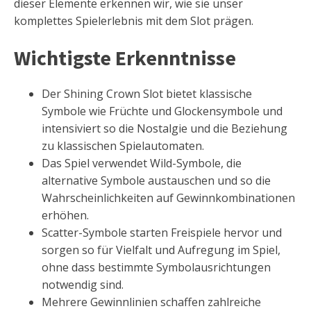
dieser Elemente erkennen wir, wie sie unser
komplettes Spielerlebnis mit dem Slot prägen.
Wichtigste Erkenntnisse
Der Shining Crown Slot bietet klassische
Symbole wie Früchte und Glockensymbole und
intensiviert so die Nostalgie und die Beziehung
zu klassischen Spielautomaten.
Das Spiel verwendet Wild-Symbole, die
alternative Symbole austauschen und so die
Wahrscheinlichkeiten auf Gewinnkombinationen
erhöhen.
Scatter-Symbole starten Freispiele hervor und
sorgen so für Vielfalt und Aufregung im Spiel,
ohne dass bestimmte Symbolausrichtungen
notwendig sind.
Mehrere Gewinnlinien schaffen zahlreiche