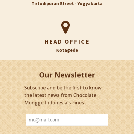
Tirtodipuran Street - Yogyakarta
HEAD OFFICE
Kotagede
Our Newsletter
Subscribe and be the first to know
the latest news from Chocolate
Monggo Indonesia's Finest