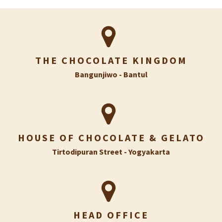
THE CHOCOLATE KINGDOM
Bangunjiwo - Bantul
HOUSE OF CHOCOLATE & GELATO
Tirtodipuran Street - Yogyakarta
HEAD OFFICE