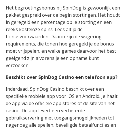
Het begroetingsbonus bij SpinDog is gewoonlijk een
pakket gespreid over de begin stortingen. Het houdt
in geregeld een percentage op je storting en een
reeks kosteloze spins. Lees altijd de
bonusvoorwaarden. Daarin zijn de wagering
requirements, die tonen hoe geregeld je de bonus
moet vrijspelen, en welke games daarvoor het best
geëigend zijn alvorens je een opname kunt
verzoeken.
Beschikt over SpinDog Casino een telefoon app?
Inderdaad, SpinDog Casino beschikt over een
specifieke mobiele app voor iOS en Android. Je haalt
de app via de officiële app stores of de site van het
casino. De app levert een verbeterde
gebruikservaring met toegangsmogelijkheden tot
nagenoeg alle spellen, beveiligde betaalfuncties en