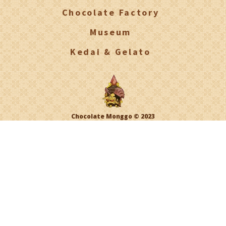
Chocolate Factory
Museum
Kedai & Gelato
Chocolate Monggo © 2023