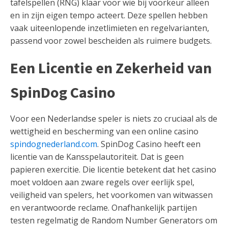
tafelspellen (RNG) klaar voor wie bij voorkeur alleen
en in zijn eigen tempo acteert. Deze spellen hebben
vaak uiteenlopende inzetlimieten en regelvarianten,
passend voor zowel bescheiden als ruimere budgets.
Een Licentie en Zekerheid van
SpinDog Casino
Voor een Nederlandse speler is niets zo cruciaal als de
wettigheid en bescherming van een online casino
spindognederland.com
. SpinDog Casino heeft een
licentie van de Kansspelautoriteit. Dat is geen
papieren exercitie. Die licentie betekent dat het casino
moet voldoen aan zware regels over eerlijk spel,
veiligheid van spelers, het voorkomen van witwassen
en verantwoorde reclame. Onafhankelijk partijen
testen regelmatig de Random Number Generators om