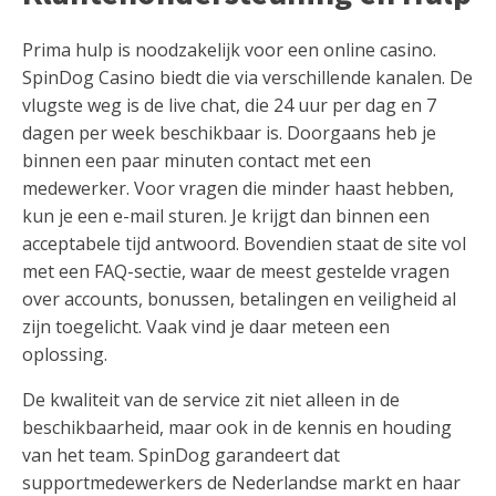
Prima hulp is noodzakelijk voor een online casino.
SpinDog Casino biedt die via verschillende kanalen. De
vlugste weg is de live chat, die 24 uur per dag en 7
dagen per week beschikbaar is. Doorgaans heb je
binnen een paar minuten contact met een
medewerker. Voor vragen die minder haast hebben,
kun je een e-mail sturen. Je krijgt dan binnen een
acceptabele tijd antwoord. Bovendien staat de site vol
met een FAQ-sectie, waar de meest gestelde vragen
over accounts, bonussen, betalingen en veiligheid al
zijn toegelicht. Vaak vind je daar meteen een
oplossing.
De kwaliteit van de service zit niet alleen in de
beschikbaarheid, maar ook in de kennis en houding
van het team. SpinDog garandeert dat
supportmedewerkers de Nederlandse markt en haar