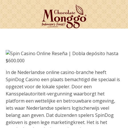
In de Nederlandse online casino-branche heeft
SpinDog Casino een plaats bemachtigd die speciaal is
opgezet voor de lokale speler. Door een
Kansspelautoriteit-vergunning waarborgt het
platform een wettelijke en betrouwbare omgeving,
iets waar Nederlandse spelers logischerwijs veel
belang aan geven. Dat duizenden spelers SpinDog
geloven is geen lege marketingkreet. Het is het