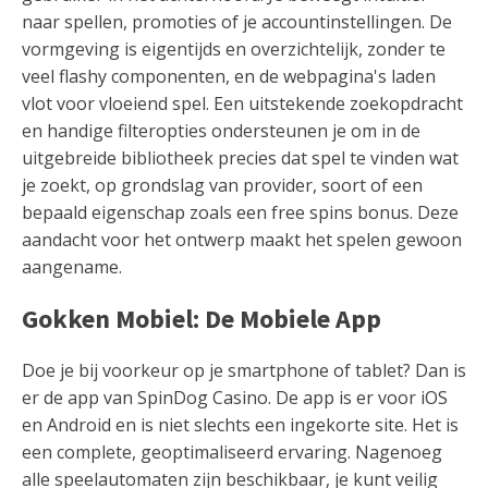
naar spellen, promoties of je accountinstellingen. De
vormgeving is eigentijds en overzichtelijk, zonder te
veel flashy componenten, en de webpagina's laden
vlot voor vloeiend spel. Een uitstekende zoekopdracht
en handige filteropties ondersteunen je om in de
uitgebreide bibliotheek precies dat spel te vinden wat
je zoekt, op grondslag van provider, soort of een
bepaald eigenschap zoals een free spins bonus. Deze
aandacht voor het ontwerp maakt het spelen gewoon
aangename.
Gokken Mobiel: De Mobiele App
Doe je bij voorkeur op je smartphone of tablet? Dan is
er de app van SpinDog Casino. De app is er voor iOS
en Android en is niet slechts een ingekorte site. Het is
een complete, geoptimaliseerd ervaring. Nagenoeg
alle speelautomaten zijn beschikbaar, je kunt veilig