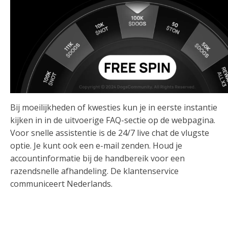
Bij moeilijkheden of kwesties kun je in eerste instantie
kijken in in de uitvoerige FAQ-sectie op de webpagina.
Voor snelle assistentie is de 24/7 live chat de vlugste
optie. Je kunt ook een e-mail zenden. Houd je
accountinformatie bij de handbereik voor een
razendsnelle afhandeling. De klantenservice
communiceert Nederlands.