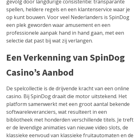
gevolg door langdurige consistentie: transparante
spellen, heldere regels en een klantenservice waar je
op kunt bouwen. Voor veel Nederlanders is SpinDog
een plek geworden waar amusement en een
professionele aanpak hand in hand gaan, met een
selectie dat past bij wat zij verlangen.
Een Verkenning van SpinDog
Casino’s Aanbod
De spelcollectie is de drijvende kracht van een online
casino. Bij SpinDog draait die motor uitstekend. Het
platform samenwerkt met een groot aantal bekende
softwareleveranciers, wat resulteert in een
bibliotheek met honderden verschillende titels. Je treft
er de levendige animaties van nieuwe video slots, de
klassieke eenvoud van klassieke fruitautomaten en de