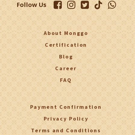
Follow Us
About Monggo
Certification
Blog
Career
FAQ
Payment Confirmation
Privacy Policy
Terms and Conditions