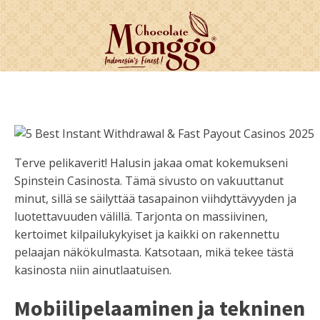
Terve pelikaverit! Halusin jakaa omat kokemukseni
Spinstein Casinosta. Tämä sivusto on vakuuttanut
minut, sillä se säilyttää tasapainon viihdyttävyyden ja
luotettavuuden välillä. Tarjonta on massiivinen,
kertoimet kilpailukykyiset ja kaikki on rakennettu
pelaajan näkökulmasta. Katsotaan, mikä tekee tästä
kasinosta niin ainutlaatuisen.
Mobiilipelaaminen ja tekninen