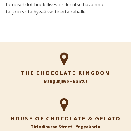
bonusehdot huolellisesti. Olen itse havainnut
tarjouksista hyvää vastinetta rahalle.
THE CHOCOLATE KINGDOM
Bangunjiwo - Bantul
HOUSE OF CHOCOLATE & GELATO
Tirtodipuran Street - Yogyakarta