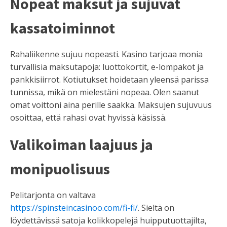
Nopeat maksut ja sujuvat
kassatoiminnot
Rahaliikenne sujuu nopeasti. Kasino tarjoaa monia
turvallisia maksutapoja: luottokortit, e-lompakot ja
pankkisiirrot. Kotiutukset hoidetaan yleensä parissa
tunnissa, mikä on mielestäni nopeaa. Olen saanut
omat voittoni aina perille saakka. Maksujen sujuvuus
osoittaa, että rahasi ovat hyvissä käsissä.
Valikoiman laajuus ja
monipuolisuus
Pelitarjonta on valtava
https://spinsteincasinoo.com/fi-fi/
. Sieltä on
löydettävissä satoja kolikkopelejä huipputuottajilta,