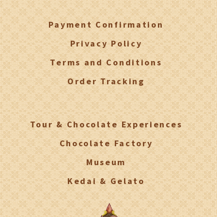
Payment Confirmation
Privacy Policy
Terms and Conditions
Order Tracking
Tour & Chocolate Experiences
Chocolate Factory
Museum
Kedai & Gelato