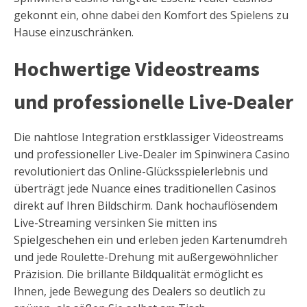
gekonnt ein, ohne dabei den Komfort des Spielens zu
Hause einzuschränken.
Hochwertige Videostreams
und professionelle Live-Dealer
Die nahtlose Integration erstklassiger Videostreams
und professioneller Live-Dealer im Spinwinera Casino
revolutioniert das Online-Glücksspielerlebnis und
überträgt jede Nuance eines traditionellen Casinos
direkt auf Ihren Bildschirm. Dank hochauflösendem
Live-Streaming versinken Sie mitten ins
Spielgeschehen ein und erleben jeden Kartenumdreh
und jede Roulette-Drehung mit außergewöhnlicher
Präzision. Die brillante Bildqualität ermöglicht es
Ihnen, jede Bewegung des Dealers so deutlich zu