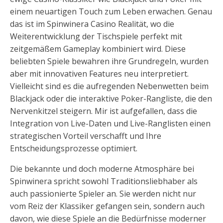
einem neuartigen Touch zum Leben erwachen. Genau
das ist im Spinwinera Casino Realität, wo die
Weiterentwicklung der Tischspiele perfekt mit
zeitgemäßem Gameplay kombiniert wird. Diese
beliebten Spiele bewahren ihre Grundregeln, wurden
aber mit innovativen Features neu interpretiert.
Vielleicht sind es die aufregenden Nebenwetten beim
Blackjack oder die interaktive Poker-Rangliste, die den
Nervenkitzel steigern. Mir ist aufgefallen, dass die
Integration von Live-Daten und Live-Ranglisten einen
strategischen Vorteil verschafft und Ihre
Entscheidungsprozesse optimiert.
Die bekannte und doch moderne Atmosphäre bei
Spinwinera spricht sowohl Traditionsliebhaber als
auch passionierte Spieler an. Sie werden nicht nur
vom Reiz der Klassiker gefangen sein, sondern auch
davon, wie diese Spiele an die Bedürfnisse moderner