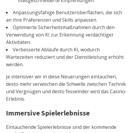
maßgeschneiderte Empfehlungen.
Anpassungsfähige Benutzeroberflächen, die sich
an Ihre Präferenzen und Skills anpassen.
Optimierte Sicherheitsmaßnahmen durch den
Verwendung von KI zur Erkennung verdächtiger
Aktivitäten.
Verbesserte Abläufe durch KI, wodurch
Wartezeiten reduziert und der Dienstleistung erhöht
werden.
Je intensiver wir in diese Neuerungen eintauchen,
desto mehr verwischen die Schwelle zwischen Technik
und Vergnügen und desto fesselnder wird das Casino-
Erlebnis.
Immersive Spielerlebnisse
Eintauchende Spielerlebnisse sind der kommende