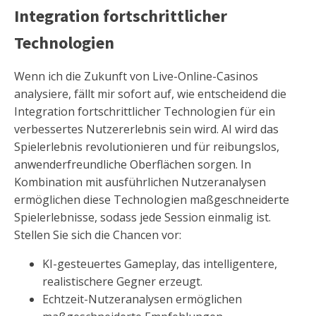
Integration fortschrittlicher
Technologien
Wenn ich die Zukunft von Live-Online-Casinos
analysiere, fällt mir sofort auf, wie entscheidend die
Integration fortschrittlicher Technologien für ein
verbessertes Nutzererlebnis sein wird. AI wird das
Spielerlebnis revolutionieren und für reibungslos,
anwenderfreundliche Oberflächen sorgen. In
Kombination mit ausführlichen Nutzeranalysen
ermöglichen diese Technologien maßgeschneiderte
Spielerlebnisse, sodass jede Session einmalig ist.
Stellen Sie sich die Chancen vor:
KI-gesteuertes Gameplay, das intelligentere,
realistischere Gegner erzeugt.
Echtzeit-Nutzeranalysen ermöglichen