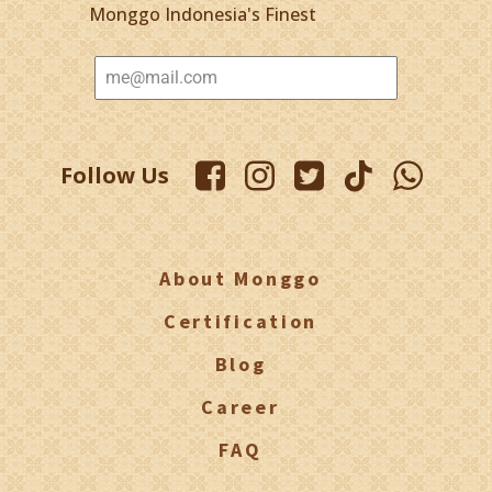
Monggo Indonesia's Finest
Follow Us
About Monggo
Certification
Blog
Career
FAQ