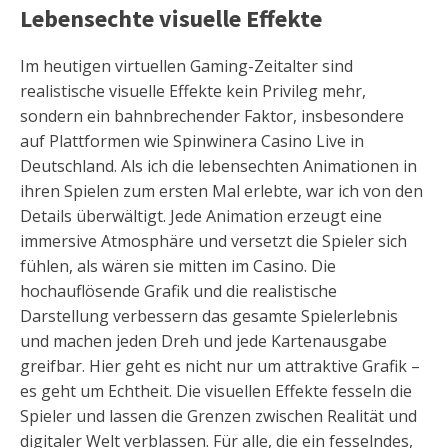
Lebensechte visuelle Effekte
Im heutigen virtuellen Gaming-Zeitalter sind
realistische visuelle Effekte kein Privileg mehr,
sondern ein bahnbrechender Faktor, insbesondere
auf Plattformen wie Spinwinera Casino Live in
Deutschland. Als ich die lebensechten Animationen in
ihren Spielen zum ersten Mal erlebte, war ich von den
Details überwältigt. Jede Animation erzeugt eine
immersive Atmosphäre und versetzt die Spieler sich
fühlen, als wären sie mitten im Casino. Die
hochauflösende Grafik und die realistische
Darstellung verbessern das gesamte Spielerlebnis
und machen jeden Dreh und jede Kartenausgabe
greifbar. Hier geht es nicht nur um attraktive Grafik –
es geht um Echtheit. Die visuellen Effekte fesseln die
Spieler und lassen die Grenzen zwischen Realität und
digitaler Welt verblassen. Für alle, die ein fesselndes,