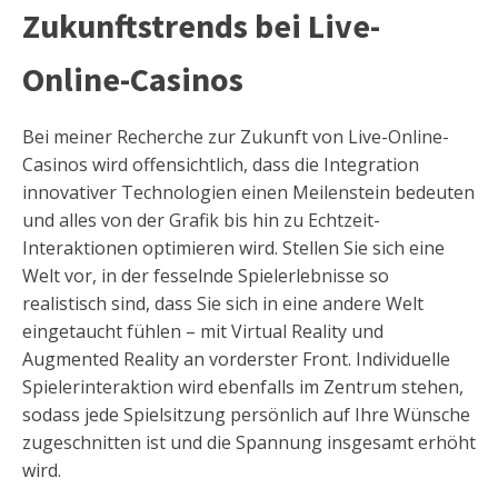
Zukunftstrends bei Live-
Online-Casinos
Bei meiner Recherche zur Zukunft von Live-Online-
Casinos wird offensichtlich, dass die Integration
innovativer Technologien einen Meilenstein bedeuten
und alles von der Grafik bis hin zu Echtzeit-
Interaktionen optimieren wird. Stellen Sie sich eine
Welt vor, in der fesselnde Spielerlebnisse so
realistisch sind, dass Sie sich in eine andere Welt
eingetaucht fühlen – mit Virtual Reality und
Augmented Reality an vorderster Front. Individuelle
Spielerinteraktion wird ebenfalls im Zentrum stehen,
sodass jede Spielsitzung persönlich auf Ihre Wünsche
zugeschnitten ist und die Spannung insgesamt erhöht
wird.