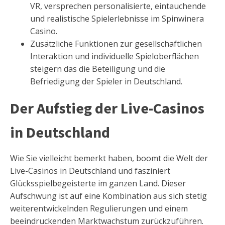
VR, versprechen personalisierte, eintauchende
und realistische Spielerlebnisse im Spinwinera
Casino.
Zusätzliche Funktionen zur gesellschaftlichen
Interaktion und individuelle Spieloberflächen
steigern das die Beteiligung und die
Befriedigung der Spieler in Deutschland.
Der Aufstieg der Live-Casinos
in Deutschland
Wie Sie vielleicht bemerkt haben, boomt die Welt der
Live-Casinos in Deutschland und fasziniert
Glücksspielbegeisterte im ganzen Land. Dieser
Aufschwung ist auf eine Kombination aus sich stetig
weiterentwickelnden Regulierungen und einem
beeindruckenden Marktwachstum zurückzuführen.