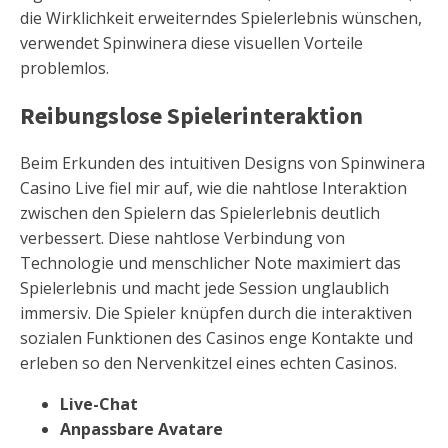
die Wirklichkeit erweiterndes Spielerlebnis wünschen,
verwendet Spinwinera diese visuellen Vorteile
problemlos.
Reibungslose Spielerinteraktion
Beim Erkunden des intuitiven Designs von Spinwinera
Casino Live fiel mir auf, wie die nahtlose Interaktion
zwischen den Spielern das Spielerlebnis deutlich
verbessert. Diese nahtlose Verbindung von
Technologie und menschlicher Note maximiert das
Spielerlebnis und macht jede Session unglaublich
immersiv. Die Spieler knüpfen durch die interaktiven
sozialen Funktionen des Casinos enge Kontakte und
erleben so den Nervenkitzel eines echten Casinos.
Live-Chat
Anpassbare Avatare