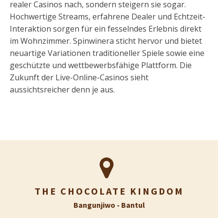
realer Casinos nach, sondern steigern sie sogar.
Hochwertige Streams, erfahrene Dealer und Echtzeit-
Interaktion sorgen für ein fesselndes Erlebnis direkt
im Wohnzimmer. Spinwinera sticht hervor und bietet
neuartige Variationen traditioneller Spiele sowie eine
geschützte und wettbewerbsfähige Plattform. Die
Zukunft der Live-Online-Casinos sieht
aussichtsreicher denn je aus.
THE CHOCOLATE KINGDOM
Bangunjiwo - Bantul