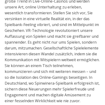
große Trend in Live-Online-Casinos und werden
unsere Art, online Unterhaltung zu erleben,
wesentlich transformieren. Stellen Sie sich vor, Sie
versinken in eine virtuelle Realität ein, in der das
Spielbank-Feeling vibriert, und sind im Mittelpunkt im
Geschehen. VR-Technologie revolutioniert unsere
Auffassung von Spielen und macht sie greifbarer und
spannender. Es geht nicht nur ums Spielen, sondern
darum, mitzumachen. Gesellschaftliche Spielelemente
intensivieren diesen Wandel zusätzlich, indem sie die
Kommunikation mit Mitspielern weltweit ermöglichen.
Sie können an einem Tisch teilnehmen,
kommunizieren und sich mit weiteren messen – und
so die Isolation des Online-Gamings beseitigen. In
Deutschland, wo Spinwinera-Spielbank erfolgreich ist,
sichern diese Neuerungen mehr Spielerfreude und
Engagement und machen digitale Amüsement zu
einer fesselnden Wirklichkeit wie nie zuvor.