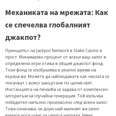
Механиката на мрежата: Как
се спечелва глобалният
джакпот?
Принципът на Jackpot Network в Stake Casino е
прост. Минимален процент от всеки ваш залог в
определени игри отива в общия джакпот фонд.
Този фонд се изобразява в реално време на
екрана ви. Можете да наблюдавате как числата се
покачват с всяко завъртане по целия свят.
Инстанцията на печалба се задава от комплексен
алгоритъм за случайна генерация. Той излъчва
победител напълно произволно след всеки залог.
Това означава, че дори най-малкият ви залог
винаги носи шанс за цялата награда. Няма