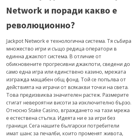
Network и поради какво е
революционно?
Jackpot Network е технологична система. Тя събира
множество игри и също редица оператори в
единна джакпот система. В отличие от
обикновените прогресивни джакпоти, сведени до
само една игра или единствено казино, мрежата
изгражда мащабен общ фонд. Той се попълва от
действията на играчи от всякакви точки на света.
Това предизвиква значителен растеж. Размерите
стигат невероятни висоти за изключително бързо.
Относно Stake Casino, вграждането на тази мрежа
е естествена стъпка. Идеята ни е за игри без
граници. Сега нашите български потребители
имат шанс за печалби, които променят живота,