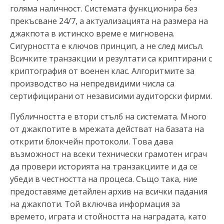
голяма наличност. Системата функционира без
прекъсване 24/7, а актуализацията на размера на
джакпота в истинско време е мигновена.
Сигурността е ключов принцип, а не след мисъл.
Всичките транзакции и резултати са криптирани с
криптография от военен клас. Алгоритмите за
производство на непредвидими числа са
сертифицирани от независими аудиторски фирми.
Публичността е втори стълб на системата. Много
от джакпотите в мрежата действат на базата на
открити блокчейн протоколи. Това дава
възможност на всеки технически грамотен играч
да провери историята на транзакциите и да се
убеди в честността на процеса. Също така, ние
предоставяме детайлен архив на всички падания
на джакпоти. Той включва информация за
времето, играта и стойността на наградата, като