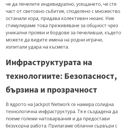
че да печелите индивидуално, усещането, че сте
част от световно събитие, споделено с множество
останали хора, придава колективен нюанс. Ние
стимулираме това преживяване за общност чрез
уникални прояви и бордове за печеливши, където
можете да видите имена на родни играчи,
изпитали удара на късмета.
Инфраструктурата на
технологиите: Безопасност,
бързина и прозрачност
В ядрото на Jackpot Network се намира солидна
технологична инфраструктура. Тя е създадена да
поеме големи натоварвания и да предостави
безукорна работа. Прилагаме облачни сървъри с