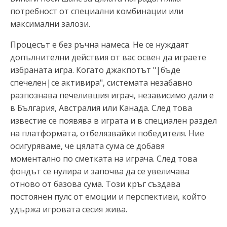
потребност от специални комбинации или
максимални залози.
Процесът е без ръчна намеса. Не се нуждаят
допълнителни действия от вас освен да играете
избраната игра. Когато джакпотът "|бъде
спечелен|се активира", системата незабавно
разпознава печелившия играч, независимо дали е
в България, Австралия или Канада. След това
известие се появява в играта и в специален раздел
на платформата, отбелязвайки победителя. Ние
осигуряваме, че цялата сума се добавя
моментално по сметката на играча. След това
фондът се нулира и започва да се увеличава
отново от базова сума. Този кръг създава
постоянен пулс от емоции и перспективи, който
удържа игровата сесия жива.