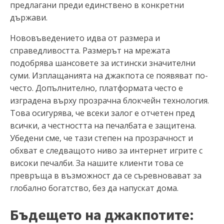
предлагани преди единствено в конкретни
държави.
Нововъведението идва от размера и
справедливостта. Размерът на мрежата
подобрява шансовете за истински значителни
суми. Изплащанията на джакпота се появяват по-
често. Допълнително, платформата често е
изградена върху прозрачна блокчейн технология.
Това осигурява, че всеки залог е отчетен пред
всички, а честността на печалбата е защитена.
Убедени сме, че тази степен на прозрачност и
обхват е следващото ниво за интернет игрите с
високи печалби. За нашите клиенти това се
превръща в възможност да се съревновават за
глобално богатство, без да напускат дома.
Бъдещето на джакпотите: