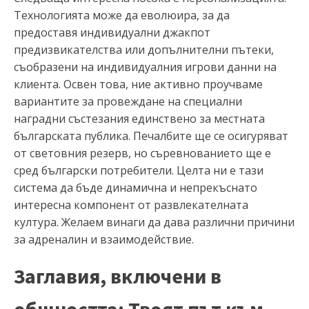
Технологията може да еволюира, за да
предоставя индивидуални джакпот
предизвикателства или допълнителни пътеки,
съобразени на индивидуалния игрови данни на
клиента. Освен това, ние активно проучваме
вариантите за провеждане на специални
наградни състезания единствено за местната
българската публика. Печалбите ще се осигуряват
от световния резерв, но съревнованието ще е
сред български потребители. Целта ни е тази
система да бъде динамична и непрекъснато
интересна компонент от развлекателната
култура. Желаем винаги да дава различни причини
за адреналин и взаимодействие.
Заглавия, включени в