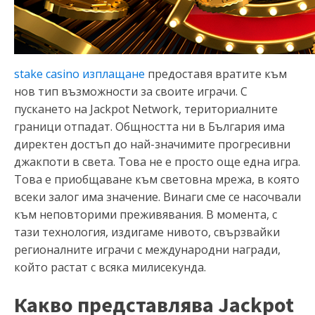
stake casino изплащане
предоставя вратите към
нов тип възможности за своите играчи. С
пускането на Jackpot Network, териториалните
граници отпадат. Общността ни в България има
директен достъп до най-значимите прогресивни
джакпоти в света. Това не е просто още една игра.
Това е приобщаване към световна мрежа, в която
всеки залог има значение. Винаги сме се насочвали
към неповторими преживявания. В момента, с
тази технология, издигаме нивото, свързвайки
регионалните играчи с международни награди,
който растат с всяка милисекунда.
Какво представлява Jackpot