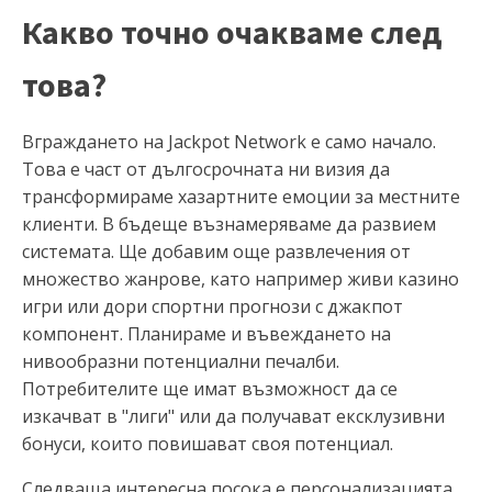
Какво точно очакваме след
това?
Вграждането на Jackpot Network е само начало.
Това е част от дългосрочната ни визия да
трансформираме хазартните емоции за местните
клиенти. В бъдеще възнамеряваме да развием
системата. Ще добавим още развлечения от
множество жанрове, като например живи казино
игри или дори спортни прогнози с джакпот
компонент. Планираме и въвеждането на
нивообразни потенциални печалби.
Потребителите ще имат възможност да се
изкачват в "лиги" или да получават ексклузивни
бонуси, които повишават своя потенциал.
Следваща интересна посока е персонализацията.