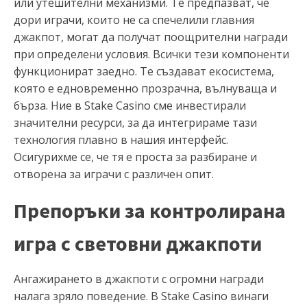
или утешителни механизми. Те предпазват, че
дори играчи, които не са спечелили главния
джакпот, могат да получат поощрителни награди
при определени условия. Всички тези компоненти
функционират заедно. Те създават екосистема,
която е едновременно прозрачна, вълнуваща и
бърза. Ние в Stake Casino сме инвестирали
значителни ресурси, за да интегрираме тази
технология плавно в нашия интерфейс.
Осигурихме се, че тя е проста за разбиране и
отворена за играчи с различен опит.
Препоръки за контролирана
игра с световни джакпоти
Ангажирането в джакпоти с огромни награди
налага зряло поведение. В Stake Casino винаги