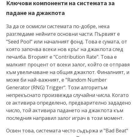
Ключови компоненти на системата за
падане на джакпота
За да се осмисли системата по-добре, нека
разгледаме нейните основни части. Първият е
"Seed Pool" или началният фонд. Това е сумата, от
която започва всеки нов кръг на джакпота след
печалба. Вторият е "Contribution Rate". Това е
малкият процент от всеки залог, който се отправя
към увеличаване на общия джакпот. Финалният, и
може би най-важният, е "Random Number
Generator (RNG) Trigger". Този алгоритъм
непрекъснато произвежда случайни числа. Когато
се активира определено, предварително зададено
число, той активира падането на джакпота към
последния направил залог играч в този момент.
Освен това, системата често съдържа и "Bad Beat"