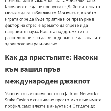
почивка или възможност за самоизключване.
Ключовото е да не пропускате. Действителната
мисия е да се забавлявате. Моментът, в който
играта спре да бъде приятна и се превърне в
фактор на стрес, е времето да спрете и да
направите пауза. Нашата поддръжка е на
разположение, за да ви подпомогне да запазите
здравословен равновесие.
Как да пристъпите: Насоки
към вашия пръв
международен джакпот
Участието в изживяването на Jackpot Network в
Stake Casino е специално просто. Ако вече имате
профил, само влезте в акаунта си. Отидете до