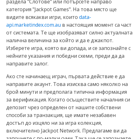
раздела "Слотове" или потърсете направо
категория "Jackpot Games". На това място ще
видите всякакви игри, които
data-
api.marketindex.com.au
в настоящия момент са част
от системата. Те ще изобразяват силно актуалната
налична величина за който и да е джакпот.
Изберете игра, която ви допада, и се запознайте с
нейните указания и победни схеми, преди да да
направите залог.
Ако сте начинаещ играч, първата действие е да
направите акаунт. Това изисква само няколко на
брой минути и предполага типична информация
за верификация. Когато осъществите началния си
депозит чрез определен от нашите собствени
способи за транзакция, ще имате незабавен
достъп до изцяло ни за игра колекция,
включително Jackpot Network. Предлагаме ви да
започнете с по-малки суми. Така ще се запознаете