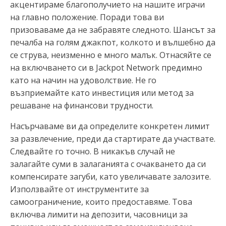
акцентираме благополучието на нашите играчи
на главно положение. Поради това ви
призоваваме да не забравяте следното. Шансът за
печалба на голям джакпот, колкото и вълшебно да
се струва, неизменно е много малък. Отнасяйте се
на включването си в Jackpot Network предимно
като на начин на удоволствие. Не го
възприемайте като инвестиция или метод за
решаване на финансови трудности.
Насърчаваме ви да определите конкретен лимит
за развлечение, преди да стартирате да участвате.
Следвайте го точно. В никакъв случай не
залагайте суми в залаганията с очакването да си
компенсирате загуби, като увеличавате залозите.
Използвайте от инструментите за
самоограничение, които предоставяме. Това
включва лимити на депозити, часовници за