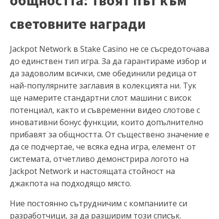
общността: Твоят път към
световните награди
Jackpot Network в Stake Casino не се съсредоточава
до единствен тип игра. За да гарантираме избор и
да задоволим всички, сме обединили редица от
най-популярните заглавия в колекцията ни. Тук
ще намерите стандартни слот машини с висок
потенциал, както и съвременни видео слотове с
иновативни бонус функции, които допълнително
прибавят за общността. От съществено значение е
да се подчертае, че всяка една игра, елемент от
системата, отчетливо демонстрира логото на
Jackpot Network и настоящата стойност на
джакпота на подходящо място.
Ние постоянно сътрудничим с компаниите си
разработчици, за да разширим този списък.