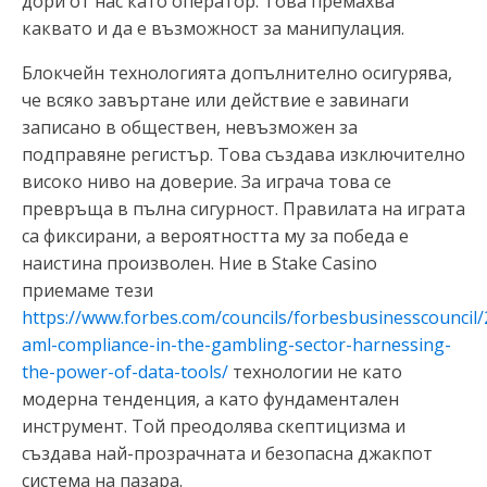
дори от нас като оператор. Това премахва
каквато и да е възможност за манипулация.
Блокчейн технологията допълнително осигурява,
че всяко завъртане или действие е завинаги
записано в обществен, невъзможен за
подправяне регистър. Това създава изключително
високо ниво на доверие. За играча това се
превръща в пълна сигурност. Правилата на играта
са фиксирани, а вероятността му за победа е
наистина произволен. Ние в Stake Casino
приемаме тези
https://www.forbes.com/councils/forbesbusinesscouncil/
aml-compliance-in-the-gambling-sector-harnessing-
the-power-of-data-tools/
технологии не като
модерна тенденция, а като фундаментален
инструмент. Той преодолява скептицизма и
създава най-прозрачната и безопасна джакпот
система на пазара.