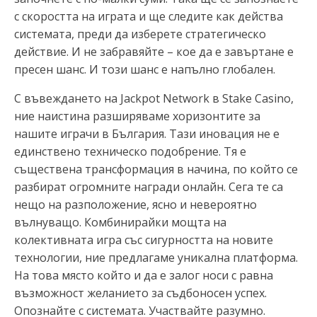
с скоростта на играта и ще следите как действа
системата, преди да изберете стратегическо
действие. И не забравяйте – кое да е завъртане е
пресен шанс. И този шанс е напълно глобален.
С въвеждането на Jackpot Network в Stake Casino,
ние наистина разширяваме хоризонтите за
нашите играчи в България. Тази иновация не е
единствено техническо подобрение. Тя е
съществена трансформация в начина, по който се
разбират огромните награди онлайн. Сега те са
нещо на разположение, ясно и невероятно
вълнуващо. Комбинирайки мощта на
колективната игра със сигурността на новите
технологии, ние предлагаме уникална платформа.
На това място който и да е залог носи с равна
възможност желанието за съдбоносен успех.
Опознайте с системата. Участвайте разумно.