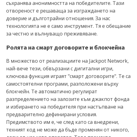
съхранява анонимността на победителите. Тази
отвореност е решаваща за изграждането на
доверие и дълготрайни отношения. За нас
технологията не е само инструмент. Тя е обещание
за честно и вълнуващо преживяване.
Ролята на смарт договорите и блокчейна
В множество от реализациите на Jackpot Network,
най-вече тези, обвързани с дигитални игри,
ключова функция играят "смарт договорите". Те са
самостоятелни програми, разположени върху
блокчейн. Те автоматично регулират
разпределението на залозите към джакпот фонда
и избирането на победителя при настъпване на
предварително дефинирани условия.
Предимството им е, че след като са внедрени,
техният код не може да бъде променян от никого,