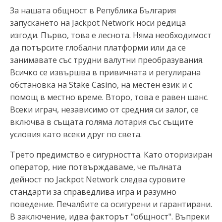
За нашата общност в Република България
запускането на Jackpot Network носи редица
изгоди. Първо, това е леснота. Няма необходимост
да потърсите глобални платформи или да се
занимавате със трудни валутни преобразувания.
Всичко се извършва в привичната и регулирана
обстановка на Stake Casino, на местен език и с
помощ в местно време. Второ, това е равен шанс.
Всеки играч, независимо от средния си залог, се
включва в същата голяма лотария със същите
условия като всеки друг по света.
Трето предимство е сигурността. Като оторизиран
оператор, ние потвърждаваме, че пълната
дейност по Jackpot Network следва суровите
стандарти за справедлива игра и разумно
поведение. Печалбите са осигурени и гарантирани.
В заключение, идва факторът "общност". Въпреки