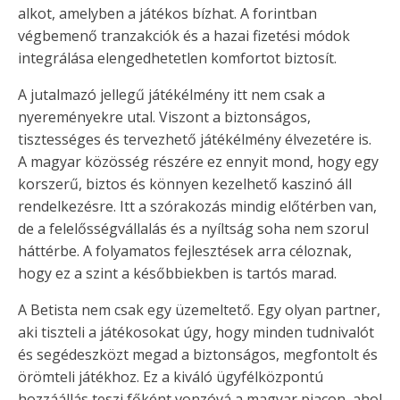
alkot, amelyben a játékos bízhat. A forintban
végbemenő tranzakciók és a hazai fizetési módok
integrálása elengedhetetlen komfortot biztosít.
A jutalmazó jellegű játékélmény itt nem csak a
nyereményekre utal. Viszont a biztonságos,
tisztességes és tervezhető játékélmény élvezetére is.
A magyar közösség részére ez ennyit mond, hogy egy
korszerű, biztos és könnyen kezelhető kaszinó áll
rendelkezésre. Itt a szórakozás mindig előtérben van,
de a felelősségvállalás és a nyíltság soha nem szorul
háttérbe. A folyamatos fejlesztések arra céloznak,
hogy ez a szint a későbbiekben is tartós marad.
A Betista nem csak egy üzemeltető. Egy olyan partner,
aki tiszteli a játékosokat úgy, hogy minden tudnivalót
és segédeszközt megad a biztonságos, megfontolt és
örömteli játékhoz. Ez a kiváló ügyfélközpontú
hozzáállás teszi főként vonzóvá a magyar piacon, ahol