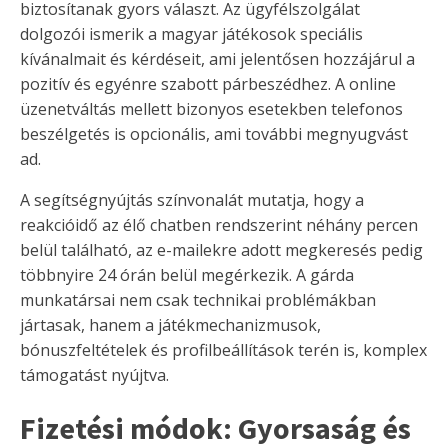
biztosítanak gyors választ. Az ügyfélszolgálat
dolgozói ismerik a magyar játékosok speciális
kívánalmait és kérdéseit, ami jelentősen hozzájárul a
pozitív és egyénre szabott párbeszédhez. A online
üzenetváltás mellett bizonyos esetekben telefonos
beszélgetés is opcionális, ami további megnyugvást
ad.
A segítségnyújtás színvonalát mutatja, hogy a
reakcióidő az élő chatben rendszerint néhány percen
belül található, az e-mailekre adott megkeresés pedig
többnyire 24 órán belül megérkezik. A gárda
munkatársai nem csak technikai problémákban
jártasak, hanem a játékmechanizmusok,
bónuszfeltételek és profilbeállítások terén is, komplex
támogatást nyújtva.
Fizetési módok: Gyorsaság és