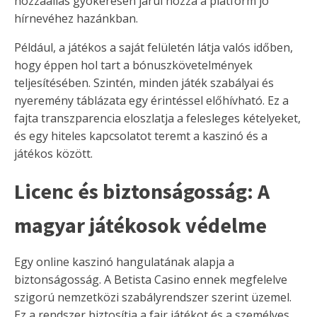
hozzáállás gyökeresen járul hozzá a platform jó
hírnevéhez hazánkban.
Például, a játékos a saját felületén látja valós időben,
hogy éppen hol tart a bónuszkövetelmények
teljesítésében. Szintén, minden játék szabályai és
nyeremény táblázata egy érintéssel előhívható. Ez a
fajta transzparencia eloszlatja a felesleges kételyeket,
és egy hiteles kapcsolatot teremt a kaszinó és a
játékos között.
Licenc és biztonságosság: A
magyar játékosok védelme
Egy online kaszinó hangulatának alapja a
biztonságosság. A Betista Casino ennek megfelelve
szigorú nemzetközi szabályrendszer szerint üzemel.
Ez a rendszer biztosítja a fair játékot és a személyes