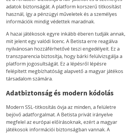
adatok biztonságát. A platform korszerű titkosítást
használ, így a pénzügyi műveletek és a személyes
információk mindig védettek maradnak.
A hazai játékosok egyre inkább éberen tudják annak,
mit jelent egy valódi licenc. A Betista erre reagálva
nyilvánosan hozzáférhetővé teszi engedélyeit. Ez a
transzparencia biztosítja, hogy bárki felülvizsgálja a
platform jogosultságát. Ez a lépésről lépésre
felépített megbízhatóság alapvető a magyar játékos
társadalom számára.
Adatbiztonság és modern kódolás
Modern SSL-titkosítás óvja az minden, a felületre
bejövő adatforgalmat. A Betista privát irányelve
megfelel az európai előírásoknak, ezért a magyar
játékosok információi biztonságban vannak. A