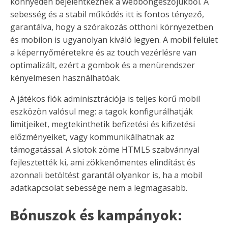
könnyedén bejelentkeznek a webböngészőjükből. A
sebesség és a stabil működés itt is fontos tényező,
garantálva, hogy a szórakozás otthoni környezetben
és mobilon is ugyanolyan kiváló legyen. A mobil felület
a képernyőméretekre és az touch vezérlésre van
optimalizált, ezért a gombok és a menürendszer
kényelmesen használhatóak.
A játékos fiók adminisztrációja is teljes körű mobil
eszközön valósul meg: a tagok konfigurálhatják
limitjeiket, megtekinthetik befizetési és kifizetési
előzményeiket, vagy kommunikálhatnak az
támogatással. A slotok zöme HTML5 szabvánnyal
fejlesztették ki, ami zökkenőmentes elindítást és
azonnali betöltést garantál olyankor is, ha a mobil
adatkapcsolat sebessége nem a legmagasabb.
Bónuszok és kampányok: