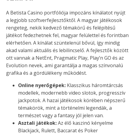
A Betista Casino portfóliója impozáns kínálatot nyújt
a legjobb szoftverfejlesztőktől. A magyar játékosok
rengeteg, nekik kedvező témakörű és felépítésű
játékot fedezhetnek fel, magyar felülettel és forintban
elérhetően. A kínálat szüntelenül bővül, így mindig
akad valami aktuális és lebilincselő. A fejlesztők között
ott vannak a NetEnt, Pragmatic Play, Play’n GO és az
Evolution nevek, ami garantálja a magas színvonalú
grafika és a gördülékeny működést.
Online nyerőgépek:
Klasszikus háromtárcsás
modellek, modernebb video slotok, progresszív
jackpotok. A hazai játékosok körében népszerű
témakörök, mint a történelmi legendák, a
természet vagy a fantasy jól jelen van.
Asztali játékok:
Az élő kaszinó kényelme
Blackjack, Rulett, Baccarat és Poker