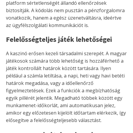
platform sértetlenségét állandó ellenőrzések
biztosítják. A kódolás nem pusztán a pénzforgalomra
vonatkozik, hanem a egész üzenetváltásra, ideértve
az ügyfélszolgálati kommunikációt is.
Felelősségteljes játék lehetőségei
A kaszinó erősen kezeli társadalmi szerepét. A magyar
játékosok számára több lehetőség is hozzáférhető a
játék kontrollált határok között tartására. Ilyen
például a számla letiltása, a napi, heti vagy havi betéti
határok megadása, vagy a időellenőrző
figyelmeztetések. Ezek a funkciók a megbízhatóság
egyik pillérét jelentik. Megadható többek között egy
munkamenet-időkorlát, ami automatikusan jelez,
amikor egy előzetesen kijelölt időtartam elérkezik, így
elősegítve a felelősségteljesebb választást.