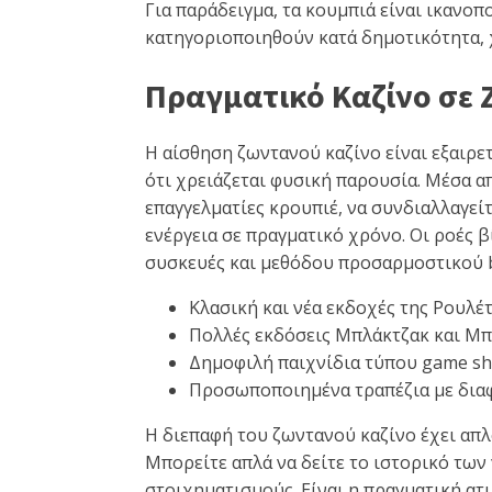
Για παράδειγμα, τα κουμπιά είναι ικανοπ
κατηγοριοποιηθούν κατά δημοτικότητα, 
Πραγματικό Καζίνο σε 
Η αίσθηση ζωντανού καζίνο είναι εξαιρε
ότι χρειάζεται φυσική παρουσία. Μέσα απ
επαγγελματίες κρουπιέ, να συνδιαλλαγείτ
ενέργεια σε πραγματικό χρόνο. Οι ροές β
συσκευές και μεθόδου προσαρμοστικού b
Κλασική και νέα εκδοχές της Ρουλέτα
Πολλές εκδόσεις Μπλάκτζακ και Μπα
Δημοφιλή παιχνίδια τύπου game sho
Προσωποποιημένα τραπέζια με διαφ
Η διεπαφή του ζωντανού καζίνο έχει απλο
Μπορείτε απλά να δείτε το ιστορικό των 
στοιχηματισμούς. Είναι η πραγματική ατ