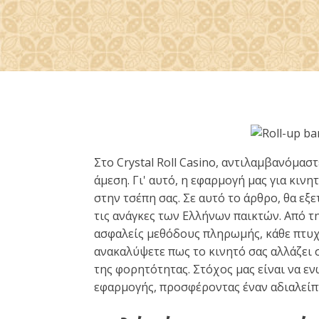
Στο Crystal Roll Casino, αντιλαμβανόμασ
άμεση. Γι' αυτό, η εφαρμογή μας για κινη
στην τσέπη σας. Σε αυτό το άρθρο, θα εξ
τις ανάγκες των Ελλήνων παικτών. Από τ
ασφαλείς μεθόδους πληρωμής, κάθε πτυχή
ανακαλύψετε πως το κινητό σας αλλάζει 
της φορητότητας. Στόχος μας είναι να 
εφαρμογής, προσφέροντας έναν αδιαλείπ