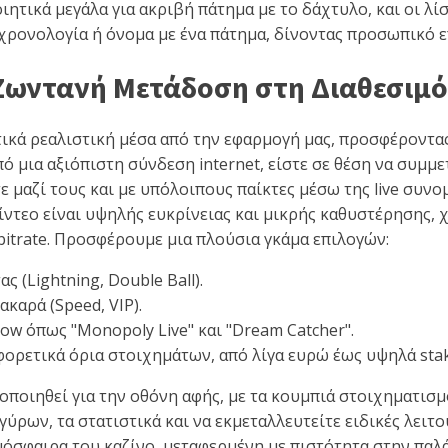
οιητικά μεγάλα για ακριβή πάτημα με το δάχτυλο, και οι λ
χρονολογία ή όνομα με ένα πάτημα, δίνοντας προσωπικό ε
Ζωντανή Μετάδοση στη Διαθεσιμό
τικά ρεαλιστική μέσα από την εφαρμογή μας, προσφέροντα
ό μια αξιόπιστη σύνδεση internet, είστε σε θέση να συμμε
ε μαζί τους και με υπόλοιπους παίκτες μέσω της live συνο
ίντεο είναι υψηλής ευκρίνειας και μικρής καθυστέρησης, 
itrate. Προσφέρουμε μια πλούσια γκάμα επιλογών:
ς (Lightning, Double Ball).
καρά (Speed, VIP).
w όπως "Monopoly Live" και "Dream Catcher".
ορετικά όρια στοιχημάτων, από λίγα ευρώ έως υψηλά stak
ποιηθεί για την οθόνη αφής, με τα κουμπιά στοιχηματισμο
γύρων, τα στατιστικά και να εκμεταλλευτείτε ειδικές λειτο
μόσφαιρα του καζίνο, μεταφερμένη με πιστότητα στην παλά