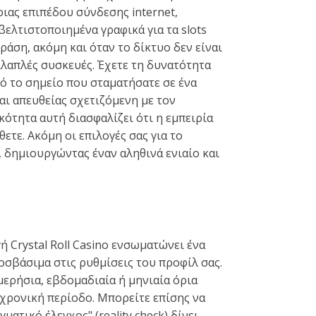
ριας επιπέδου σύνδεσης internet,
ελτιστοποιημένα γραφικά για τα slots
ση, ακόμη και όταν το δίκτυο δεν είναι
λλαπλές συσκευές. Έχετε τη δυνατότητα
πό το σημείο που σταματήσατε σε ένα
ναι απευθείας σχετιζόμενη με τον
κότητα αυτή διασφαλίζει ότι η εμπειρία
θετε. Ακόμη οι επιλογές σας για το
 δημιουργώντας έναν αληθινά ενιαίο και
ή Crystal Roll Casino ενσωματώνει ένα
σβάσιμα στις ρυθμίσεις του προφίλ σας.
μερήσια, εβδομαδιαία ή μηνιαία όρια
 χρονική περίοδο. Μπορείτε επίσης να
ατικό έλεγχος" (reality check) δίνει