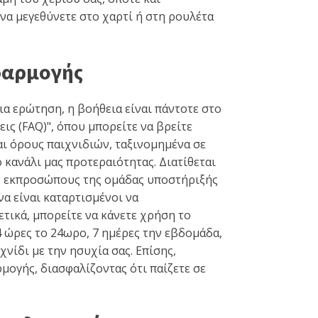
να μεγεθύνετε στο χαρτί ή στη ρουλέτα
φαρμογής
ια ερώτηση, η βοήθεια είναι πάντοτε στο
ις (FAQ)", όπου μπορείτε να βρείτε
ι όρους παιχνιδιών, ταξινομημένα σε
ο κανάλι μας προτεραιότητας. Διατίθεται
ες εκπροσώπους της ομάδας υποστήριξής
να είναι καταρτισμένοι να
τικά, μπορείτε να κάνετε χρήση το
4 ώρες το 24ωρο, 7 ημέρες την εβδομάδα,
χνίδι με την ησυχία σας. Επίσης,
ρμογής, διασφαλίζοντας ότι παίζετε σε