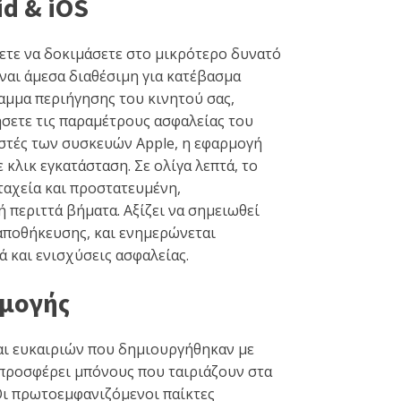
d & iOS
σετε να δοκιμάσετε στο μικρότερο δυνατό
είναι άμεσα διαθέσιμη για κατέβασμα
γραμμα περιήγησης του κινητού σας,
ήσετε τις παραμέτρους ασφαλείας του
μαστές των συσκευών Apple, η εφαρμογή
ε κλικ εγκατάσταση. Σε ολίγα λεπτά, το
ταχεία και προστατευμένη,
ή περιττά βήματα. Αξίζει να σημειωθεί
αποθήκευσης, και ενημερώνεται
ά και ενισχύσεις ασφαλείας.
ρμογής
αι ευκαιριών που δημιουργήθηκαν με
ς προσφέρει μπόνους που ταιριάζουν στα
 Οι πρωτοεμφανιζόμενοι παίκτες