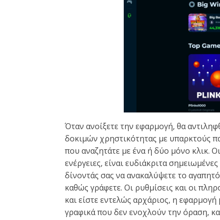
Όταν ανοίξετε την εφαρμογή, θα αντιλη
δοκιμών χρηστικότητας με υπαρκτούς παί
που αναζητάτε με ένα ή δύο μόνο κλικ. Οι
ενέργειες, είναι ευδιάκριτα σημειωμένε
δίνοντάς σας να ανακαλύψετε το αγαπητό
καθώς γράφετε. Οι ρυθμίσεις και οι πλη
και είστε εντελώς αρχάριος, η εφαρμογή 
γραφικά που δεν ενοχλούν την όραση, και