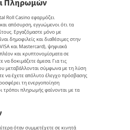
οι Πληρωμών
l Roll Casino εφαρμόζει
 και απόσυρση, εγγυώμενοι ότι τα
ίτους. Εργαζόμαστε μόνο με
ναι δημοφιλείς και διαθέσιμες στην
VISA και Mastercard), ψηφιακά
πιπλέον και κρυπτονομίσματα σε
 να δοκιμάζετε άμεσα. Για τις
που μεταβάλλονται σύμφωνα με τη λύση
στε να έχετε απόλυτο έλεγχο πρόσβασης
προσφέρει τη ενεργοποίηση
οι τρόποι πληρωμής φαίνονται με τα
ν
αίτερα όταν συμμετέχετε σε κινητά