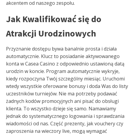
akcentem od naszego zespołu.
Jak Kwalifikować się do
Atrakcji Urodzinowych
Przyznanie dostępu bywa banalnie prosta i działa
automatycznie. Klucz to posiadanie aktywowanego
konta w Casea Casino z odpowiednio ustawioną datą
urodzin w koncie. Program automatycznie wykryje,
kiedy rozpoczyna Twój szczególny miesiąc. Uruchomi
wtedy wszystkie oferowane bonusy i doda Was do listy
uczestników turniejów. Nie ma potrzeby podawać
żadnych kodów promocyjnych ani pisać do obsługi
klienta. To wszystko dzieje się samo. Namawiamy
jednak do systematycznego logowania i sprawdzania
wiadomości od nas. Część prezenty, jak vouchery czy
zaproszenia na wieczory live, mogą wymagać