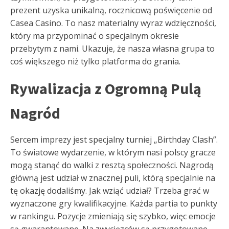
prezent uzyska unikalną, rocznicową poświęcenie od
Casea Casino. To nasz materialny wyraz wdzięczności,
który ma przypominać o specjalnym okresie
przebytym z nami. Ukazuje, że nasza własna grupa to
coś większego niż tylko platforma do grania.
Rywalizacja z Ogromną Pulą
Nagród
Sercem imprezy jest specjalny turniej „Birthday Clash”.
To światowe wydarzenie, w którym nasi polscy gracze
mogą stanąć do walki z resztą społeczności. Nagrodą
główną jest udział w znacznej puli, którą specjalnie na
tę okazję dodaliśmy. Jak wziąć udział? Trzeba grać w
wyznaczone gry kwalifikacyjne. Każda partia to punkty
w rankingu. Pozycje zmieniają się szybko, więc emocje