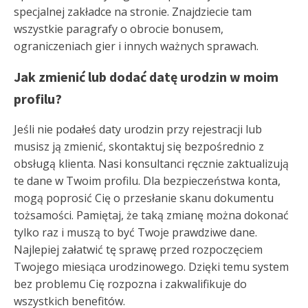
specjalnej zakładce na stronie. Znajdziecie tam
wszystkie paragrafy o obrocie bonusem,
ograniczeniach gier i innych ważnych sprawach.
Jak zmienić lub dodać datę urodzin w moim
profilu?
Jeśli nie podałeś daty urodzin przy rejestracji lub
musisz ją zmienić, skontaktuj się bezpośrednio z
obsługą klienta. Nasi konsultanci ręcznie zaktualizują
te dane w Twoim profilu. Dla bezpieczeństwa konta,
mogą poprosić Cię o przesłanie skanu dokumentu
tożsamości. Pamiętaj, że taką zmianę można dokonać
tylko raz i muszą to być Twoje prawdziwe dane.
Najlepiej załatwić tę sprawę przed rozpoczęciem
Twojego miesiąca urodzinowego. Dzięki temu system
bez problemu Cię rozpozna i zakwalifikuje do
wszystkich benefitów.