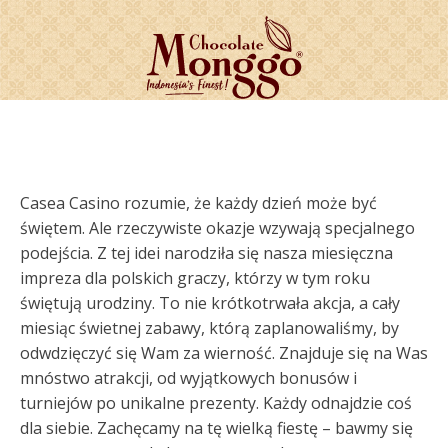
Casea Casino rozumie, że każdy dzień może być
świętem. Ale rzeczywiste okazje wzywają specjalnego
podejścia. Z tej idei narodziła się nasza miesięczna
impreza dla polskich graczy, którzy w tym roku
świętują urodziny. To nie krótkotrwała akcja, a cały
miesiąc świetnej zabawy, którą zaplanowaliśmy, by
odwdzięczyć się Wam za wierność. Znajduje się na Was
mnóstwo atrakcji, od wyjątkowych bonusów i
turniejów po unikalne prezenty. Każdy odnajdzie coś
dla siebie. Zachęcamy na tę wielką fiestę – bawmy się