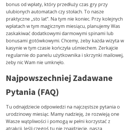
bonus od wpłaty, który przedłuży czas gry przy
ulubionych automatach czy stołach. To nasze
praktyczne „sto lat”. Na tym nie koniec. Przy kolejnych
wpłatach w tym magicznym miesiącu, planujemy Was
zaskakiwać dodatkowymi darmowymi spinami lub
bonusami gotówkowymi. Chcemy, żeby każda wizyta w
kasynie w tym czasie kończyła uśmiechem. Zerkajcie
regularnie do panelu użytkownika i skrzynki mailowej,
żeby nic Wam nie umknęło.
Najpowszechniej Zadawane
Pytania (FAQ)
Tu odnajdziecie odpowiedzi na najczęstsze pytania o
urodzinowy miesiąc. Mamy nadzieję, że rozwieją one
Wasze wątpliwości i pomogą w pełni korzystać z
atrakcji. Jeśli czegoś tu nie znajdziecie, nasza