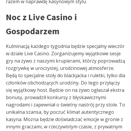
razem w naprawdę kasynowym stylu.
Noc z Live Casino i
Gospodarzem
Kulminacją każdego tygodnia będzie specjalny wieczór
w dziale Live Casino. Zorganizujemy wyjątkowe sesje
gry na żywo z naszymi krupierami, którzy poprowadzą
rozgrywkę w uroczystej, urodzinowej atmosferze.
Będą to specjalne stoły do blackjacka i ruletki, tylko dla
członków obchodzących urodziny. Do tego przyłączy
się wyjątkowy host. Będzie on na żywo ogłaszał ekstra
bonusy, prowadził konkursy z błyskawicznymi
nagrodami i zapewniał o świetny nastrój przy stole. To
unikalna szansa, by poczuć klimat autentycznego
kasyna. Można będzie doświadczać emocje w gronie z
innymi graczami, w rzeczywistym czasie, z prywatnym