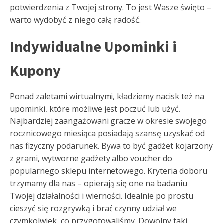
potwierdzenia z Twojej strony. To jest Wasze święto –
warto wydobyć z niego całą radość.
Indywidualne Upominki i
Kupony
Ponad zaletami wirtualnymi, kładziemy nacisk też na
upominki, które możliwe jest poczuć lub użyć.
Najbardziej zaangażowani gracze w okresie swojego
rocznicowego miesiąca posiadają szansę uzyskać od
nas fizyczny podarunek. Bywa to być gadżet kojarzony
z grami, wytworne gadżety albo voucher do
popularnego sklepu internetowego. Kryteria doboru
trzymamy dla nas – opierają się one na badaniu
Twojej działalności i wierności. Idealnie po prostu
cieszyć się rozgrywką i brać czynny udział we
czymkolwiek, co przygotowaliśmy. Dowolny taki