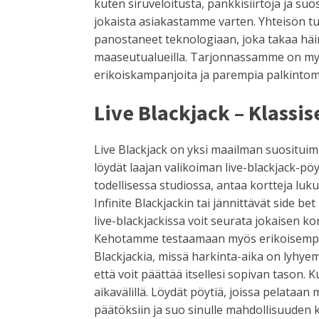
kuten siruveloitusta, pankkisiirtoja ja s
jokaista asiakastamme varten. Yhteisön t
panostaneet teknologiaan, joka takaa häir
maaseutualueilla. Tarjonnassamme on myös
erikoiskampanjoita ja parempia palkintom
Live Blackjack – Klassis
Live Blackjack on yksi maailman suosituimm
löydät laajan valikoiman live-blackjack-pöyt
todellisessa studiossa, antaa kortteja lu
Infinite Blackjackin tai jännittävät side b
live-blackjackissa voit seurata jokaisen k
Kehotamme testaamaan myös erikoisempia mu
Blackjackia, missä harkinta-aika on lyhye
että voit päättää itsellesi sopivan tason. 
aikavälillä. Löydät pöytiä, joissa pelataa
päätöksiin ja suo sinulle mahdollisuuden k