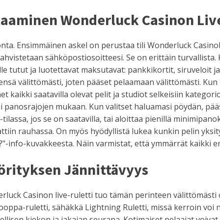
laaminen Wonderluck Casinon Live
ta. Ensimmäinen askel on perustaa tili Wonderluck Casinolle
vahvistetaan sähköpostiosoitteesi. Se on erittäin turvallista.
le tutut ja luotettavat maksutavat: pankkikortit, siruveloit 
yleensä välittömästi, joten pääset pelaamaan välittömästi. Kun
 kaikki saatavilla olevat pelit ja studiot selkeisiin kategori
tai panosrajojen mukaan. Kun valitset haluamasi pöydän, pääse
lassa, jos se on saatavilla, tai aloittaa pienillä minimipanoks
attiin rauhassa. On myös hyödyllistä lukea kunkin pelin yksi
 "?"-info-kuvakkeesta. Näin varmistat, että ymmärrät kaikki e
yörityksen Jännittävyys
rluck Casinon live-ruletti tuo tämän perinteen välittömäst
ooppa-ruletti, sähäkkä Lightning Ruletti, missä kerroin voi n
llisen kiekon ja jakajan seurana. Kotimaiset pelaajat voivat n