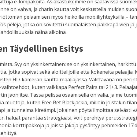
uosittuja e-lompakoita. Asiakastukemme on saatavissa suome
unne on vahva, ja chatin kautta voit keskustella muiden suo
iöttömän pelaamisen myös heikoilla mobiiliyhteyksillä – täm
 pelejä, jotka on sovitettu suomalaisten palkkapäivien ja 
ahdollisuuksia näinä aikoina.
en Täydellinen Esitys
ista. Syy on yksinkertainen: se on yksinkertainen, harkittu 
iä, jotka sopivat sekä aloittelijoille että kokeneita pelaajia.
kuisten HD-kameran kautta reaaliajassa. Valittavana on perin
et -vaihtoehdot, kuten vaikkapa Perfect Pairs tai 21+3. Pelaaj
ortin jaon itse. Tässä pelissä osaamisella on väliä, ja me t
otoja, kuten Free Bet Blackjackia, milloin joistakin tilant
mpi ja tunnelma kireämpi. Jokainen pöytä ilmoittaa selvästi 
Kun haluat parantaa strategiaasi, voit perehtyä perusstrategi
n monia korttipakkoja ja joissa jakaja pysähtyy pehmeiden 17
ehittyä.