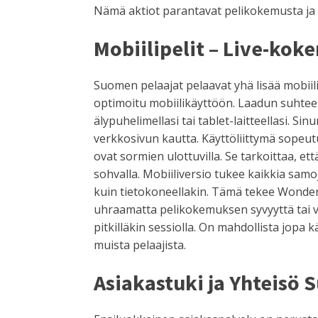
Nämä aktiot parantavat pelikokemusta ja 
Mobiilipelit – Live-kok
Suomen pelaajat pelaavat yhä lisää mobiil
optimoitu mobiilikäyttöön. Laadun suhteen
älypuhelimellasi tai tablet-laitteellasi. Sin
verkkosivun kautta. Käyttöliittymä sopeutu
ovat sormien ulottuvilla. Se tarkoittaa, ett
sohvalla. Mobiiliversio tukee kaikkia sam
kuin tietokoneellakin. Tämä tekee Wonderlu
uhraamatta pelikokemuksen syvyyttä tai vi
pitkilläkin sessiolla. On mahdollista jo
muista pelaajista.
Asiakastuki ja Yhteisö