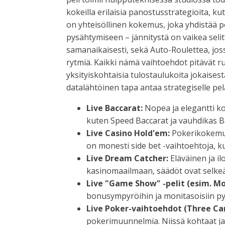
kokeilla erilaisia panostusstrategioita, ku
on yhteisöllinen kokemus, joka yhdistää
pysähtymiseen – jännitystä on vaikea selitt
samanaikaisesti, sekä Auto-Roulettea, jos
rytmiä. Kaikki nämä vaihtoehdot pitävät r
yksityiskohtaisia tulostaulukoita jokaise
datalähtöinen tapa antaa strategiselle pela
Live Baccarat:
Nopea ja elegantti kor
kuten Speed Baccarat ja vauhdikas B
Live Casino Hold'em:
Pokerikokemus 
on monesti side bet -vaihtoehtoja, k
Live Dream Catcher:
Eläväinen ja il
kasinomaailmaan, säädöt ovat selkeä
Live "Game Show" -pelit (esim. M
bonusympyröihin ja monitasoisiin pyö
Live Poker-vaihtoehdot (Three Ca
pokerimuunnelmia. Niissä kohtaat jak