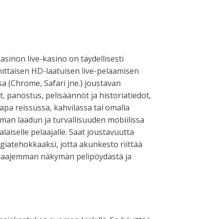
sinon live-kasino on täydellisesti
mittaisen HD-laatuisen live-pelaamisen
essa (Chrome, Safari jne.) joustavan
, panostus, pelisäännöt ja historiatiedot,
kkapa reissussa, kahvilassa tai omalla
man laadun ja turvallisuuden mobiilissa
aiselle pelaajalle. Saat joustavuutta
iatehokkaaksi, jotta akunkesto riittää
i laajemman näkymän pelipöydästä ja