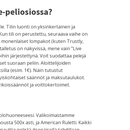
-peliosiossa?
. Tilin luonti on yksinkertainen ja
 Kun tili on perustettu, seuraava vaihe on
ja monenlaiset lompakot (kuten Trustly,
 talletus on näkyvissä, mene vain "Live
oihin järjestettynä. Voit suodattaa pelejä
t suoraan peliin. Aloittelijoiden
illa (esim. 1€). Näin tutustut
tyiskohtaiset säännöt ja maksutaulukot.
rikoissäännöt ja voittokertoimet.
i olohuoneeseesi. Valikoimastamme
ousta 500x asti, ja American Ruletti. Kaikki
auttia pelistä itsenäisellä tahdillaan,