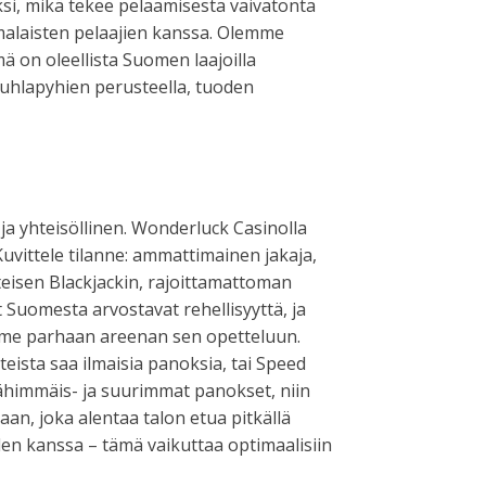
ksi, mikä tekee pelaamisesta vaivatonta
malaisten pelaajien kanssa. Olemme
ä on oleellista Suomen laajoilla
juhlapyhien perusteella, tuoden
ja yhteisöllinen. Wonderluck Casinolla
 Kuvittele tilanne: ammattimainen jakaja,
teisen Blackjackin, rajoittamattoman
at Suomesta arvostavat rehellisyyttä, ja
uomme parhaan areenan sen opetteluun.
eista saa ilmaisia panoksia, tai Speed
vähimmäis- ja suurimmat panokset, niin
aan, joka alentaa talon etua pitkällä
:den kanssa – tämä vaikuttaa optimaalisiin